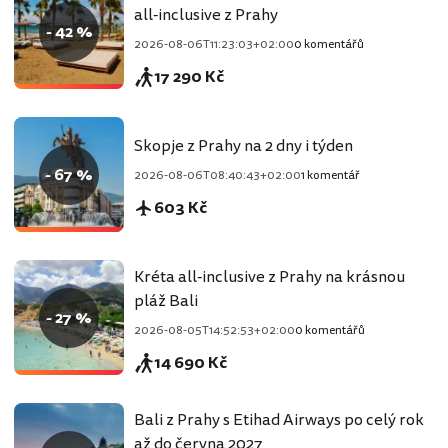
all-inclusive z Prahy
- 42 %
2026-08-06T11:23:03+02:00
0 komentářů
17 290 Kč
Skopje z Prahy na 2 dny i týden
- 67 %
2026-08-06T08:40:43+02:00
1 komentář
603 Kč
Kréta all-inclusive z Prahy na krásnou
pláž Bali
- 27 %
2026-08-05T14:52:53+02:00
0 komentářů
14 690 Kč
Bali z Prahy s Etihad Airways po celý rok
až do června 2027