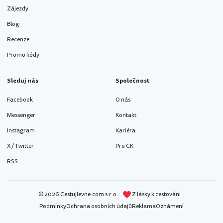
Zájezdy
Blog
Recenze
Promo kódy
Sleduj nás
Společnost
Facebook
O nás
Messenger
Kontakt
Instagram
Kariéra
X / Twitter
Pro CK
RSS
© 2026 Cestujlevne.com s.r.o.
Z lásky k cestování
Podmínky
Ochrana osobních údajů
Reklama
Oznámení