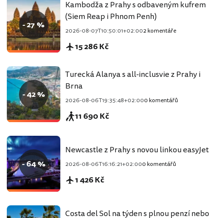
Kambodža z Prahy s odbaveným kufrem
(Siem Reap i Phnom Penh)
- 27 %
2026-08-07T10:50:01+02:00
2 komentáře
15 286 Kč
Turecká Alanya s all-inclusvie z Prahy i
Brna
- 42 %
2026-08-06T19:35:48+02:00
0 komentářů
11 690 Kč
Newcastle z Prahy s novou linkou easyJet
- 64 %
2026-08-06T16:16:21+02:00
0 komentářů
1 426 Kč
Costa del Sol na týden s plnou penzí nebo