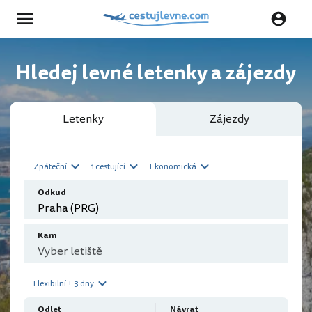
Hledej levné letenky a zájezdy
Letenky
Zájezdy
Zpáteční
1 cestující
Ekonomická
Odkud
Kam
Flexibilní ± 3 dny
Odlet
Návrat