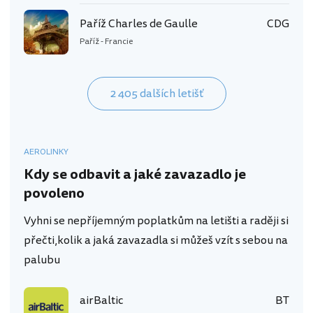
Paříž Charles de Gaulle
CDG
Paříž - Francie
2 405 dalších letišť
AEROLINKY
Kdy se odbavit a jaké zavazadlo je
povoleno
Vyhni se nepříjemným poplatkům na letišti a raději si
přečti,kolik a jaká zavazadla si můžeš vzít s sebou na
palubu
airBaltic
BT