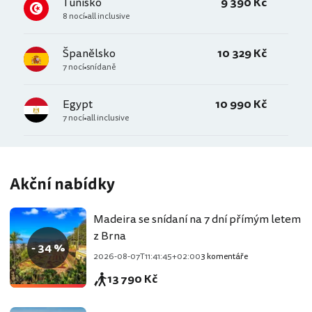
Tunisko
9 390 Kč
8 nocí
all inclusive
Španělsko
10 329 Kč
7 nocí
snídaně
Egypt
10 990 Kč
7 nocí
all inclusive
Akční nabídky
Madeira se snídaní na 7 dní přímým letem
z Brna
- 34 %
2026-08-07T11:41:45+02:00
3 komentáře
13 790 Kč