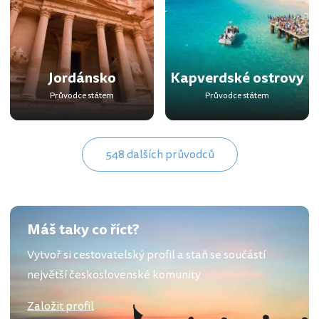
Jordánsko
Kapverdské ostrovy
Průvodce státem
Průvodce státem
548 dalších průvodců
Máš taky co říct?
Vytvoř si cestovatelský profil a staň se součástí
největší československé komunity
Založit profil