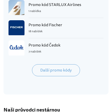
Promo kód STARLUX Airlines
1 nabídka
Promo kód Fischer
18 nabídek
Promo kód Čedok
7 nabídek
Další promo kódy
Naši průvodci nestárnou