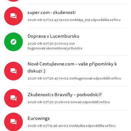
super.com - zkušenosti
2026-08-07T23:43:19+02:00
Mája_919 odpověděla ve fóru
Doprava v Lucembursku
2026-08-07T20:51:01+02:00
hugonovak okomentoval průvodce
Nové Cestujlevne.com – vaše připomínky k
diskuzi :)
2026-08-07T20:47:17+02:00
hugonovak odpověděl ve fóru
Zkušenosti s Bravofly – podvodníci?
2026-08-07T20:31:06+02:00
cali odpověděl ve fóru
Eurowings
2026-08-07T19:46:41+02:00
Aluška odpověděla ve fóru