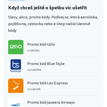
PROMO KÓDY
Když chceš ještě o špetku víc ušetřit
Slevy, akce, promo kódy. Podívej se, která aerolinka,
pojišťovna, cestovka nebo e-shop nabízí slevové
kódy
Promo kód 12Go
3 nabídky
Promo kód Blue Style
24 nabídek
Promo kód Leo Express
13 nabídek
Promo kód Jazeera Airways