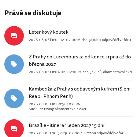
Právě se diskutuje
Letenkový koutek
2026-08-08T11:09:12+02:00
Michal Jakubík odpověděl ve fóru
Z Prahy do Lucemburska od konce srpna až do
března 2027
2026-08-08T11:04:02+02:00
Michal Jakubík okomentoval akci
Kambodža z Prahy s odbaveným kufrem (Siem
Reap i Phnom Penh)
2026-08-08T10:00:50+02:00
Sue Ellen Ewing okomentovala akci
Brazílie - itinerář leden 2027 15 dní
2026-08-08T06:32:29+02:00
puketapu odpověděl ve fóru