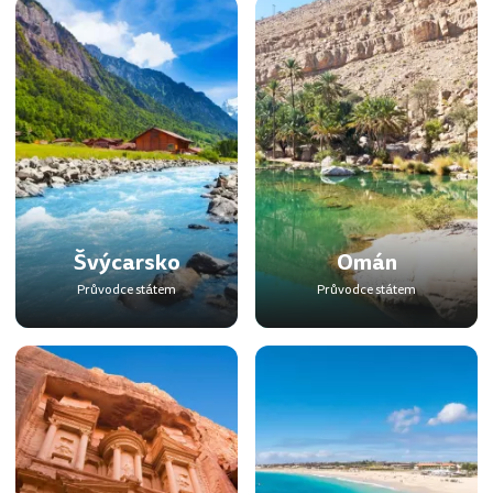
Švýcarsko
Omán
Průvodce státem
Průvodce státem