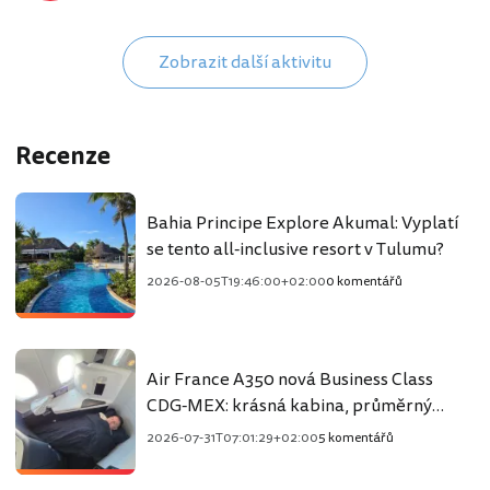
Zobrazit další aktivitu
Recenze
Bahia Principe Explore Akumal: Vyplatí
se tento all-inclusive resort v Tulumu?
2026-08-05T19:46:00+02:00
0 komentářů
Air France A350 nová Business Class
CDG-MEX: krásná kabina, průměrný
zážitek
2026-07-31T07:01:29+02:00
5 komentářů