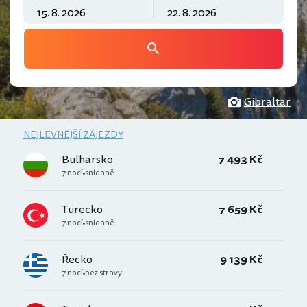
Gibraltar
NEJLEVNĚJŠÍ ZÁJEZDY
Bulharsko
7 493 Kč
7 nocí
snídaně
Turecko
7 659 Kč
7 nocí
snídaně
Řecko
9 139 Kč
7 nocí
bez stravy