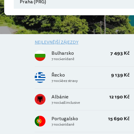
NEJLEVNĚJŠÍ ZÁJEZDY
Bulharsko
7 493 Kč
7 nocí
snídaně
Řecko
9 139 Kč
7 nocí
bez stravy
Albánie
12 190 Kč
7 nocí
all inclusive
Portugalsko
15 690 Kč
7 nocí
snídaně