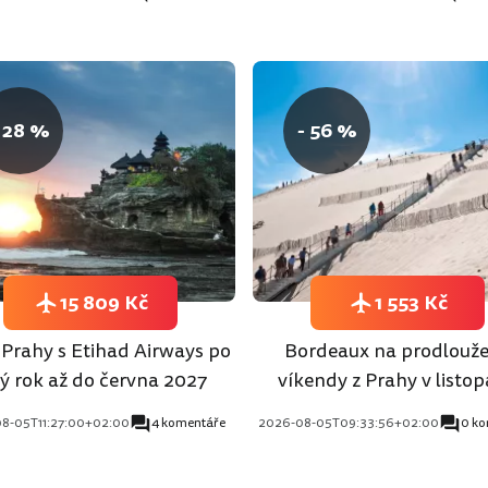
 28 %
- 56 %
15 809 Kč
1 553 Kč
z Prahy s Etihad Airways po
Bordeaux na prodlouž
lý rok až do června 2027
víkendy z Prahy v listo
8-05T11:27:00+02:00
4 komentáře
2026-08-05T09:33:56+02:00
0 k