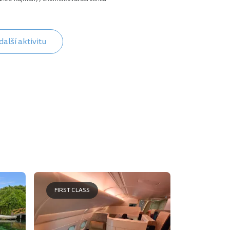
další aktivitu
FIRST CLASS