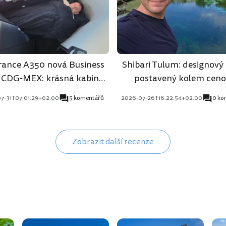
France A350 nová Business
Shibari Tulum: designový 
 CDG-MEX: krásná kabina,
postavený kolem ceno
průměrný zážitek
7-31T07:01:29+02:00
5 komentářů
2026-07-26T16:22:54+02:00
0 ko
Zobrazit další recenze