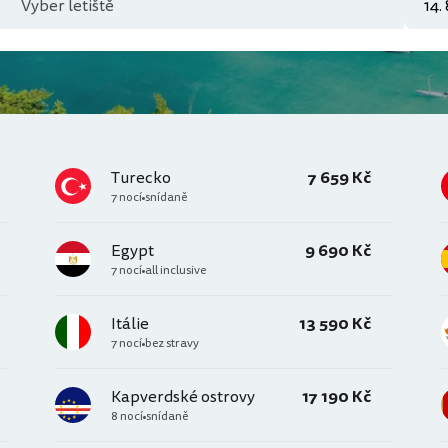
Turecko
7 659 Kč
7 nocí
snídaně
Egypt
9 690 Kč
7 nocí
all inclusive
Itálie
13 590 Kč
7 nocí
bez stravy
Kapverdské ostrovy
17 190 Kč
8 nocí
snídaně