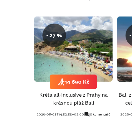
- 27 %
-
14 690 Kč
Kréta all-inclusive z Prahy na
Bali 
krásnou pláž Bali
ce
2026-08-05T14:52:53+02:00
0 komentářů
2026-0