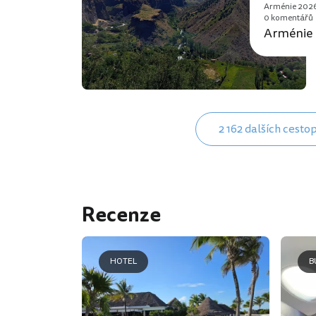
Arménie 202
0 komentářů
Arménie 
2 162 dalších cesto
Recenze
HOTEL
B