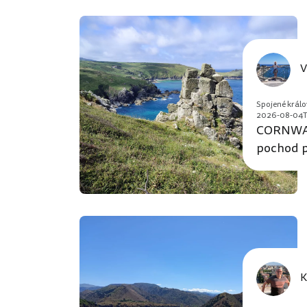
V
Spojené králo
2026-08-04T
CORNWAL
pochod p
K