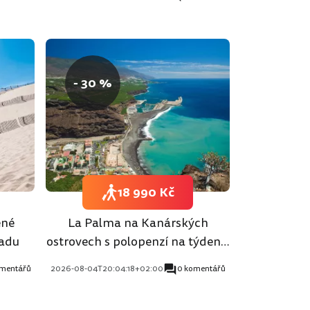
- 30 %
18 990 Kč
ené
La Palma na Kanárských
padu
ostrovech s polopenzí na týden z
Prahy
omentářů
2026-08-04T20:04:18+02:00
0 komentářů