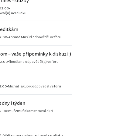
lines - služby
02:00
val(a) aerolinku
reditkám
2:00
Ahmad Masúd odpověděl ve fóru
om – vaše připomínky k diskuzi :)
02:00
floodland odpověděl(a) ve fóru
2:00
Michal Jakubík odpověděl ve fóru
 dny i týden
2:00
muf2muf okomentoval akci
2:00
Kajman77 okomentoval aerolinku