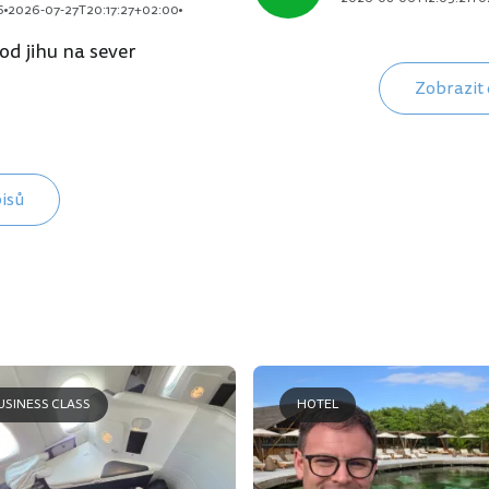
6
2026-07-27T20:17:27+02:00
od jihu na sever
Zobrazit 
pisů
USINESS CLASS
HOTEL