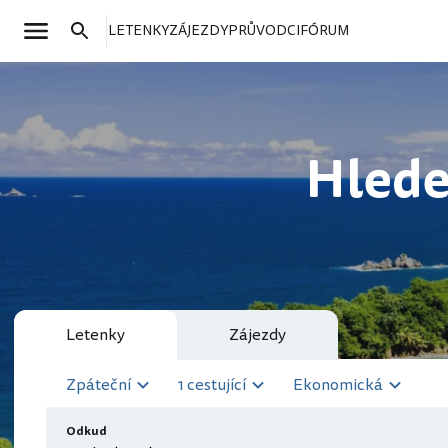
LETENKY
ZÁJEZDY
PRŮVODCI
FÓRUM
Hlede
Letenky
Zájezdy
Zpáteční
1 cestující
Ekonomická
Odkud