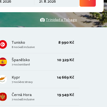
Trinidad a Tobago
Tunisko
8 990 Kč
8 nocí
all inclusive
Španělsko
10 329 Kč
7 nocí
snídaně
Kypr
14 669 Kč
7 nocí
bez stravy
Černá Hora
19 549 Kč
7 nocí
all inclusive