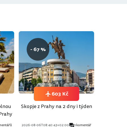
- 67 %
603 Kč
plnou
Skopje z Prahy na 2 dny i týden
 Prahy
mentářů
2026-08-06T08:40:43+02:00
1 komentář