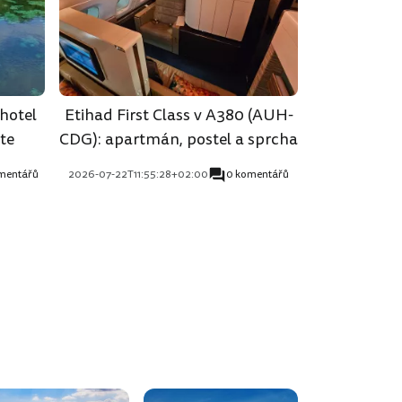
hotel
Etihad First Class v A380 (AUH-
te
CDG): apartmán, postel a sprcha
mentářů
2026-07-22T11:55:28+02:00
0 komentářů