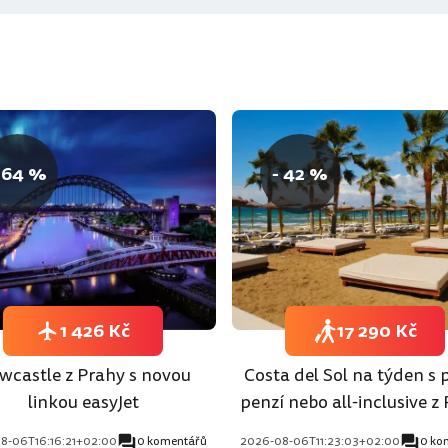
 64 %
- 42 %
1 426 Kč
17 290 Kč
wcastle z Prahy s novou
Costa del Sol na týden s 
linkou easyJet
penzí nebo all-inclusive z
8-06T16:16:21+02:00
0 komentářů
2026-08-06T11:23:03+02:00
0 ko