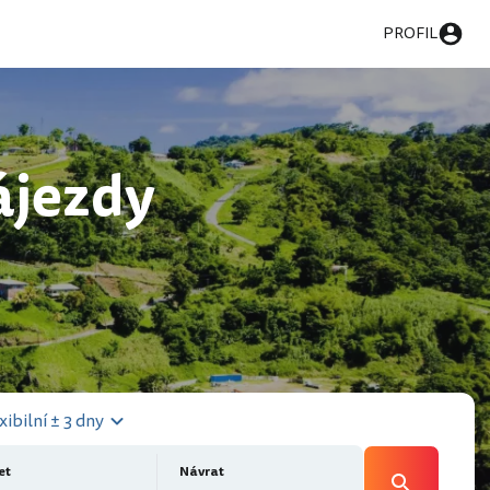
PROFIL
ájezdy
xibilní ± 3 dny
et
Návrat