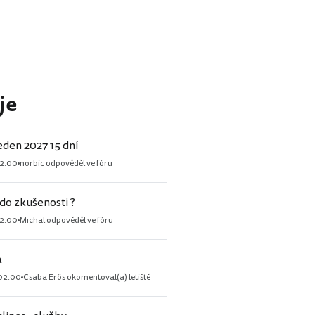
je
leden 2027 15 dní
2:00
norbic odpověděl ve fóru
do zkušenosti ?
2:00
Mıchal odpověděl ve fóru
a
02:00
Csaba Erős okomentoval(a) letiště