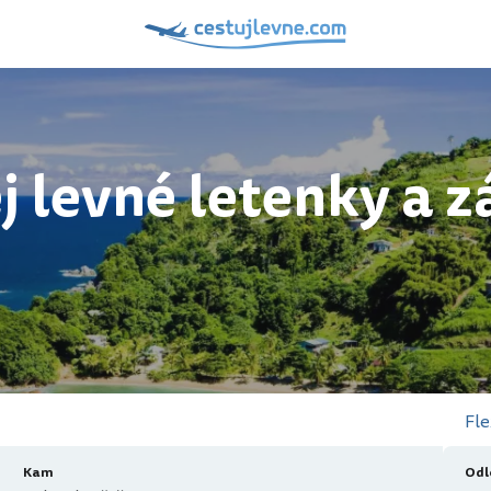
j levné letenky a z
Fle
Kam
Odl