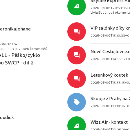
Skyline Express Air
2026-08-06T20:53:35+
Lívia Bodonová okomento
VIP salónky díky k
eronikaJehane
2026-08-06T15:10:33+0
vství 2026
20:53:57+02:00
0 komentářů
Nové Cestujlevne.c
L - Pěško/cyklo
2026-08-06T14:55:52+
o SWCP - díl 2.
Letenkový koutek
2026-08-06T13:33:15+0
Skopje z Prahy na 2
2026-08-06T13:18:36+0
oudick
Wizz Air - kontakt
2026-08-06T12:05:21+0