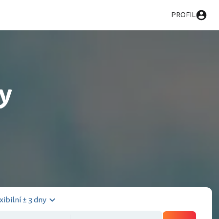
PROFIL
ky
xibilní ± 3 dny