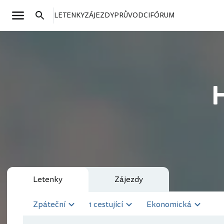
LETENKY
ZÁJEZDY
PRŮVODCI
FÓRUM
H
Letenky
Zájezdy
Zpáteční
1 cestující
Ekonomická