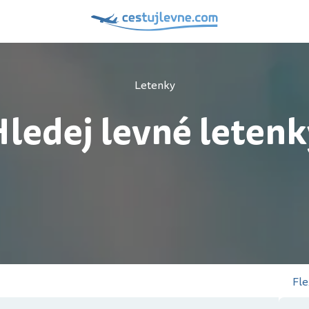
Letenky
ledej levné leten
Fle