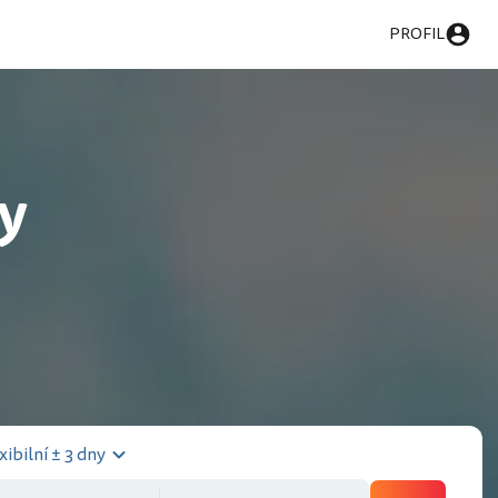
PROFIL
ky
xibilní ± 3 dny