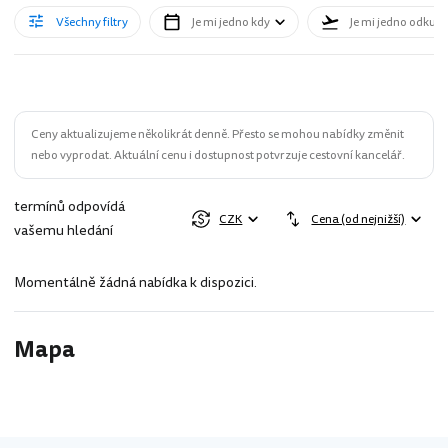
Všechny filtry
Je mi jedno kdy
Je mi jedno odkud
Ceny aktualizujeme několikrát denně. Přesto se mohou nabídky změnit
nebo vyprodat. Aktuální cenu i dostupnost potvrzuje cestovní kancelář.
termínů odpovídá
CZK
Cena (od nejnižší)
vašemu hledání
Momentálně žádná nabídka k dispozici.
Mapa