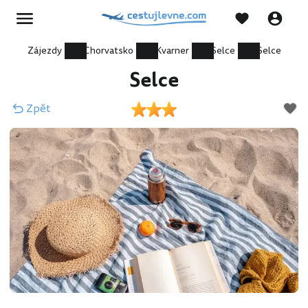
Zájezdy
Chorvatsko
Kvarner
Selce
Selce
Selce
Zpět