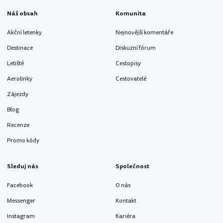
Náš obsah
Komunita
Akční letenky
Nejnovější komentáře
Destinace
Diskuzní fórum
Letiště
Cestopisy
Aerolinky
Cestovatelé
Zájezdy
Blog
Recenze
Promo kódy
Sleduj nás
Společnost
Facebook
O nás
Messenger
Kontakt
Instagram
Kariéra