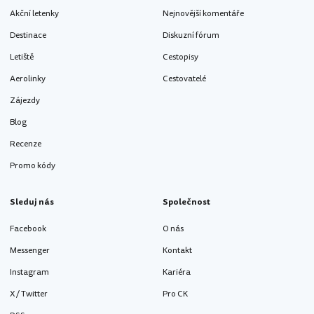
Akční letenky
Nejnovější komentáře
Destinace
Diskuzní fórum
Letiště
Cestopisy
Aerolinky
Cestovatelé
Zájezdy
Blog
Recenze
Promo kódy
Sleduj nás
Společnost
Facebook
O nás
Messenger
Kontakt
Instagram
Kariéra
X / Twitter
Pro CK