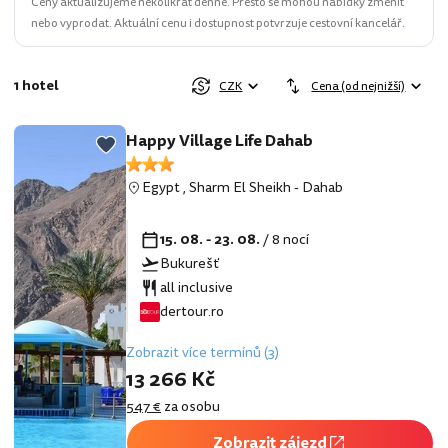
Ceny aktualizujeme několikrát denně. Přesto se mohou nabídky změnit
nebo vyprodat. Aktuální cenu i dostupnost potvrzuje cestovní kancelář.
1 hotel
CZK
Cena (od nejnižší)
Happy Village Life Dahab
Egypt
,
Sharm El Sheikh
-
Dahab
15. 08. - 23. 08.
/ 8 nocí
Bukurešť
all inclusive
dertour.ro
Zobrazit více termínů (3)
13 266 Kč
547 €
za osobu
Zobrazit zájezd