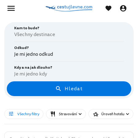
Kam to bude?
Odkud?
Je mi jedno odkud
Kdy a na jak dlouho?
Je mi jedno kdy
Hledat
Všechny filtry
Stravování
Úroveň hotelu