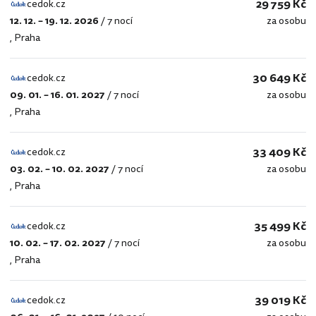
29 759 Kč
cedok.cz
12. 12. – 19. 12. 2026
/
7 nocí
za osobu
cedok.cz
,
Praha
30 649 Kč
cedok.cz
09. 01. – 16. 01. 2027
/
7 nocí
za osobu
cedok.cz
,
Praha
33 409 Kč
cedok.cz
03. 02. – 10. 02. 2027
/
7 nocí
za osobu
cedok.cz
,
Praha
35 499 Kč
cedok.cz
10. 02. – 17. 02. 2027
/
7 nocí
za osobu
cedok.cz
,
Praha
39 019 Kč
cedok.cz