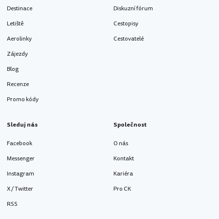
Destinace
Diskuzní fórum
Letiště
Cestopisy
Aerolinky
Cestovatelé
Zájezdy
Blog
Recenze
Promo kódy
Sleduj nás
Společnost
Facebook
O nás
Messenger
Kontakt
Instagram
Kariéra
X / Twitter
Pro CK
RSS