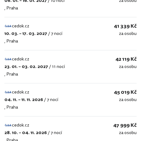
06. 01. – 16. 01. 2027
/
10 nocí
za osobu
cedok.cz
,
Praha
41 339 Kč
cedok.cz
10. 03. – 17. 03. 2027
/
7 nocí
za osobu
cedok.cz
,
Praha
42 119 Kč
cedok.cz
23. 01. – 03. 02. 2027
/
11 nocí
za osobu
cedok.cz
,
Praha
45 019 Kč
cedok.cz
04. 11. – 11. 11. 2026
/
7 nocí
za osobu
cedok.cz
,
Praha
47 999 Kč
cedok.cz
28. 10. – 04. 11. 2026
/
7 nocí
za osobu
cedok.cz
,
Praha