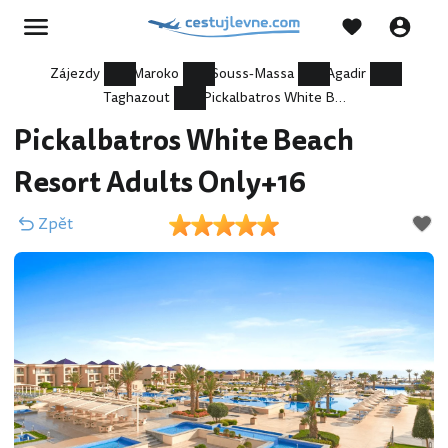
Zájezdy
Maroko
Souss-Massa
Agadir
Taghazout
Pickalbatros White Beach Resort Adults Only+16
Pickalbatros White Beach
Resort Adults Only+16
Zpět