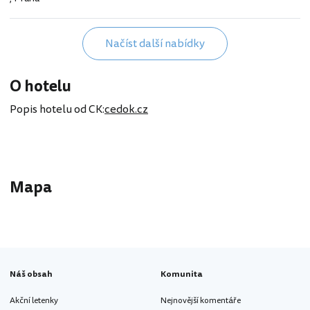
Načíst další nabídky
O hotelu
Popis hotelu od CK:
cedok.cz
Mapa
Náš obsah
Komunita
Akční letenky
Nejnovější komentáře