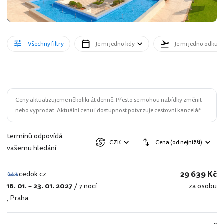
Všechny filtry
Je mi jedno kdy
Je mi jedno odkud
Ceny aktualizujeme několikrát denně. Přesto se mohou nabídky změnit
nebo vyprodat. Aktuální cenu i dostupnost potvrzuje cestovní kancelář.
termínů odpovídá
CZK
Cena (od nejnižší)
vašemu hledání
29 639 Kč
cedok.cz
16. 01. – 23. 01. 2027
/
7 nocí
za osobu
cedok.cz
,
Praha