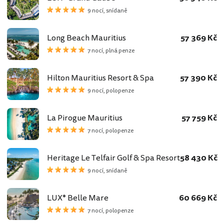
9 nocí, snídaně
Long Beach Mauritius
57 369 Kč
7 nocí, plná penze
Hilton Mauritius Resort & Spa
57 390 Kč
9 nocí, polopenze
La Pirogue Mauritius
57 759 Kč
7 nocí, polopenze
Heritage Le Telfair Golf & Spa Resort
58 430 Kč
9 nocí, snídaně
LUX* Belle Mare
60 669 Kč
7 nocí, polopenze