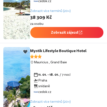
cedok.cz
Zobrazit více termínů (20+)
38 309 Kč
za osobu
Zobrazit zájezd
Mystik Lifestyle Boutique Hotel
Mauricius
,
Grand Baie
11. 01. - 18. 01.
/ 7 nocí
Praha
snídaně
cedok.cz
Zobrazit více termínů (20+)