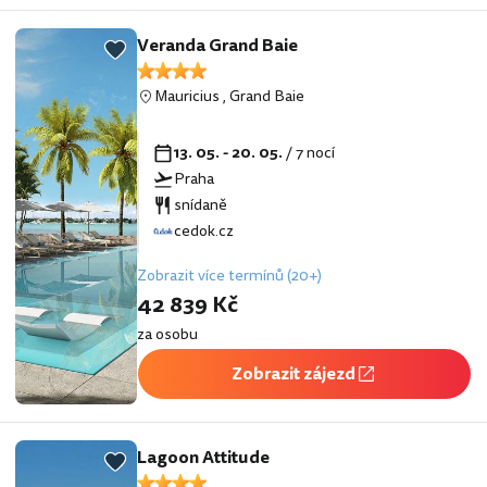
Veranda Grand Baie
Mauricius
,
Grand Baie
13. 05. - 20. 05.
/ 7 nocí
Praha
snídaně
cedok.cz
Zobrazit více termínů (20+)
42 839 Kč
za osobu
Zobrazit zájezd
Lagoon Attitude