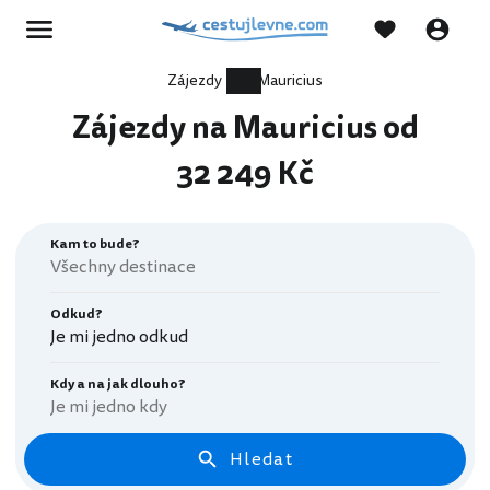
Zájezdy
Mauricius
Zájezdy na Mauricius od
32 249 Kč
Kam to bude?
Odkud?
Je mi jedno odkud
Kdy a na jak dlouho?
Je mi jedno kdy
Hledat