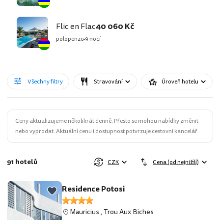
Flic en Flac
40 060 Kč
polopenze
9 nocí
Všechny filtry
Stravování
Úroveň hotelu
Ceny aktualizujeme několikrát denně. Přesto se mohou nabídky změnit
nebo vyprodat. Aktuální cenu i dostupnost potvrzuje cestovní kancelář.
91 hotelů
CZK
Cena (od nejnižší)
Residence Potosi
Mauricius
,
Trou Aux Biches