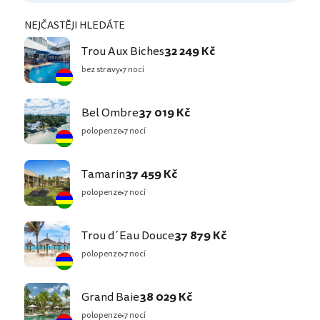
NEJČASTĚJI HLEDÁTE
Trou Aux Biches
32 249 Kč
bez stravy
7 nocí
Bel Ombre
37 019 Kč
polopenze
7 nocí
Tamarin
37 459 Kč
polopenze
7 nocí
Trou d´Eau Douce
37 879 Kč
polopenze
7 nocí
Grand Baie
38 029 Kč
polopenze
7 nocí