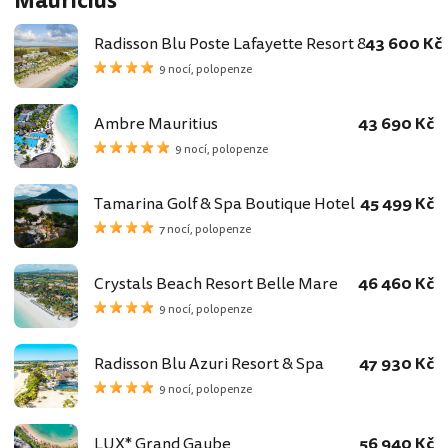
Mauricius
Radisson Blu Poste Lafayette Resort & Spa
43 600 Kč
9 nocí, polopenze
Ambre Mauritius
43 690 Kč
9 nocí, polopenze
Tamarina Golf & Spa Boutique Hotel
45 499 Kč
7 nocí, polopenze
Crystals Beach Resort Belle Mare
46 460 Kč
9 nocí, polopenze
Radisson Blu Azuri Resort & Spa
47 930 Kč
9 nocí, polopenze
LUX* Grand Gaube
56 940 Kč