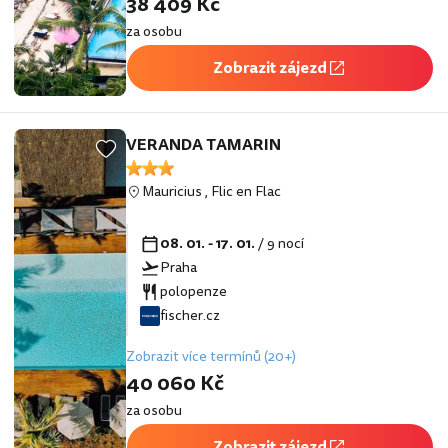
38 409 Kč
za osobu
Zobrazit zájezd
VERANDA TAMARIN
Mauricius
,
Flic en Flac
08. 01. - 17. 01.
/ 9 nocí
Praha
polopenze
fischer.cz
Zobrazit více termínů (20+)
40 060 Kč
za osobu
Zobrazit zájezd