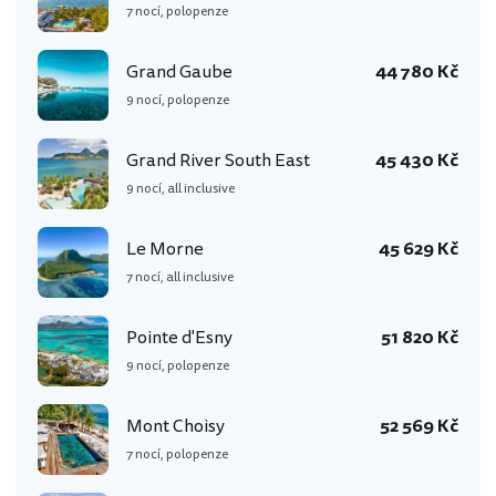
7 nocí, polopenze
Grand Gaube
44 780 Kč
9 nocí, polopenze
Grand River South East
45 430 Kč
9 nocí, all inclusive
Le Morne
45 629 Kč
7 nocí, all inclusive
Pointe d'Esny
51 820 Kč
9 nocí, polopenze
Mont Choisy
52 569 Kč
7 nocí, polopenze