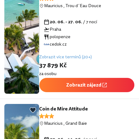
Mauricius
,
Trou d´Eau Douce
20. 06. - 27. 06.
/ 7 nocí
Praha
polopenze
cedok.cz
Zobrazit více termínů (20+)
37 879 Kč
za osobu
Zobrazit zájezd
Coin de Mire Attitude
Mauricius
,
Grand Baie