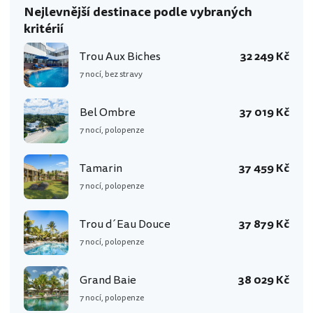
Nejlevnější destinace podle vybraných
kritérií
Trou Aux Biches
32 249 Kč
7 nocí, bez stravy
Bel Ombre
37 019 Kč
7 nocí, polopenze
Tamarin
37 459 Kč
7 nocí, polopenze
Trou d´Eau Douce
37 879 Kč
7 nocí, polopenze
Grand Baie
38 029 Kč
7 nocí, polopenze