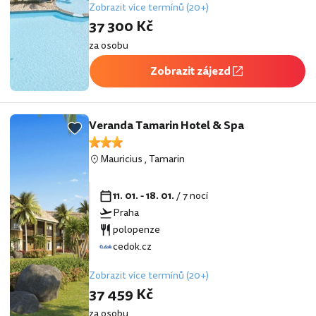
Zobrazit více termínů (20+)
37 300 Kč
za osobu
Zobrazit zájezd
Veranda Tamarin Hotel & Spa
Mauricius
,
Tamarin
11. 01. - 18. 01.
/ 7 nocí
Praha
polopenze
cedok.cz
Zobrazit více termínů (20+)
37 459 Kč
za osobu