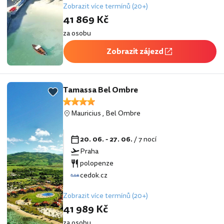
Zobrazit více termínů (20+)
41 869 Kč
za osobu
Zobrazit zájezd
Tamassa Bel Ombre
Mauricius
,
Bel Ombre
20. 06. - 27. 06.
/ 7 nocí
Praha
polopenze
cedok.cz
Zobrazit více termínů (20+)
41 989 Kč
za osobu