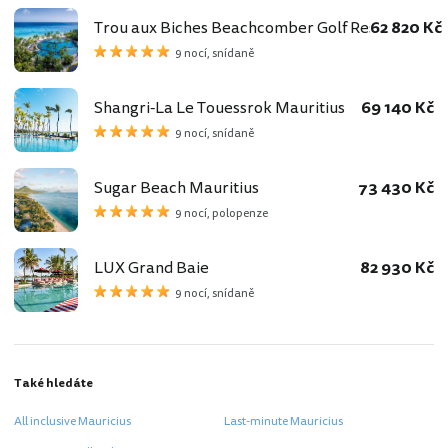
Trou aux Biches Beachcomber Golf Resort & Spa
62 820 Kč
9 nocí, snídaně
Shangri-La Le Touessrok Mauritius
69 140 Kč
9 nocí, snídaně
Sugar Beach Mauritius
73 430 Kč
9 nocí, polopenze
LUX Grand Baie
82 930 Kč
9 nocí, snídaně
Také hledáte
All inclusive Mauricius
Last-minute Mauricius