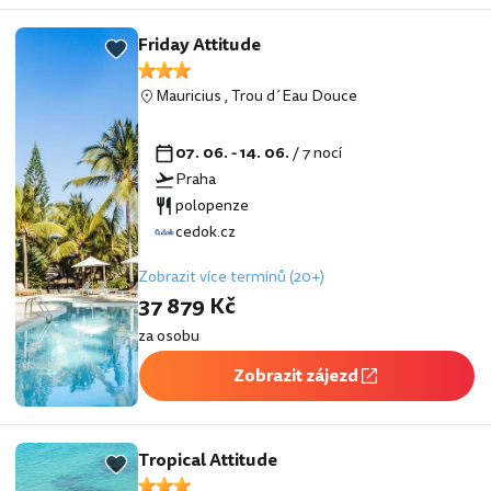
Friday Attitude
Mauricius
,
Trou d´Eau Douce
07. 06. - 14. 06.
/ 7 nocí
Praha
polopenze
cedok.cz
Zobrazit více termínů (20+)
37 879 Kč
za osobu
Zobrazit zájezd
Tropical Attitude