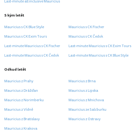
Last-minute all inclusive Mauricius
S kým letět
Mauricius s CK Blue Style
Mauricius s CK Fischer
Mauricius s CK Exim Tours
Mauricius s CK Čedok
Last-minute Mauricius s CK Fischer
Last-minute Mauricius s CK Exim Tours
Last-minute Mauricius s CK Čedok
Last-minute Mauricius s CK Blue Style
Odkud letět
Mauricius z Prahy
Mauricius z Brna
Mauricius z Drážďan
Mauricius z Lipska
Mauricius z Norimberku
Mauricius z Mnichova
Mauricius z Vídně
Mauricius ze Salcburku
Mauricius z Bratislavy
Mauricius z Ostravy
Mauricius z Krakova