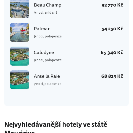
Beau Champ
52 770 Kč
9 nocí, snídaně
Palmar
54 250 Kč
9 nocí, polopenze
Calodyne
65 340 Kč
9 nocí, polopenze
Anse la Raie
68 829 Kč
7 nocí, polopenze
Nejvyhledávanější hotely ve státě