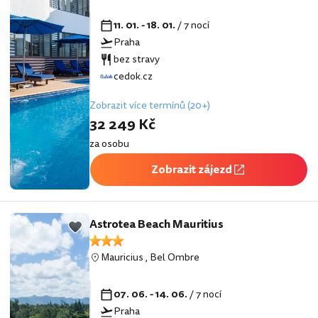
11. 01. - 18. 01.
/ 7 nocí
Praha
bez stravy
cedok.cz
Zobrazit více termínů (20+)
32 249 Kč
za osobu
Zobrazit zájezd
Astrotea Beach Mauritius
Mauricius
,
Bel Ombre
07. 06. - 14. 06.
/ 7 nocí
Praha