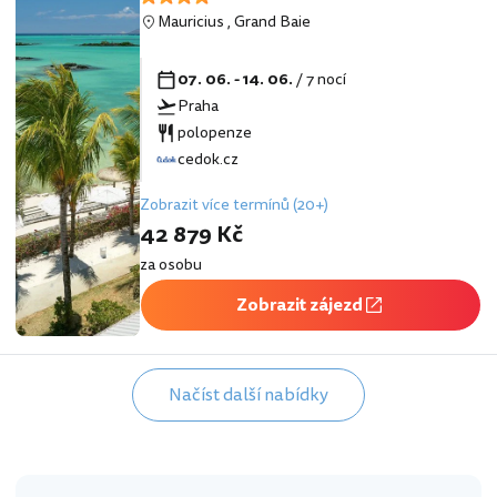
Mauricius
,
Grand Baie
07. 06. - 14. 06.
/ 7 nocí
Praha
polopenze
cedok.cz
Zobrazit více termínů (20+)
42 879 Kč
za osobu
Zobrazit zájezd
Načíst další nabídky