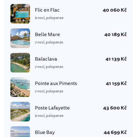
Flic en Flac
40 060 Kč
9 nocí, polopenze
Belle Mare
40 189 Kč
7 nocí, polopenze
Balaclava
41 139 Kč
7 nocí, polopenze
Pointe aux Piments
41 159 Kč
7 nocí, polopenze
Poste Lafayette
43 600 Kč
9 nocí, polopenze
Blue Bay
44 699 Kč