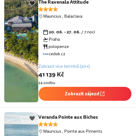
The Ravenala Attitude
Mauricius
,
Balaclava
20. 06. - 27. 06.
/ 7 nocí
Praha
polopenze
cedok.cz
Zobrazit více termínů (20+)
41 139 Kč
za osobu
Zobrazit zájezd
Veranda Pointe aux Biches
Mauricius
,
Pointe aux Piments