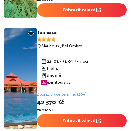
Zobrazit zájezd
Tamassa
Mauricius
,
Bel Ombre
22. 01. - 31. 01.
/ 9 nocí
Praha
snídaně
eximtours.cz
Zobrazit více termínů (20+)
42 370 Kč
za osobu
Zobrazit zájezd