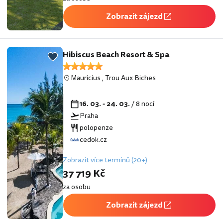
Zobrazit zájezd
Hibiscus Beach Resort & Spa
Mauricius
,
Trou Aux Biches
16. 03. - 24. 03.
/ 8 nocí
Praha
polopenze
cedok.cz
Zobrazit více termínů (20+)
37 719 Kč
za osobu
Zobrazit zájezd