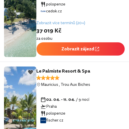
polopenze
cedok.cz
Zobrazit více termínů (20+)
37 019 Kč
za osobu
Zobrazit zájezd
Le Palmiste Resort & Spa
Mauricius
,
Trou Aux Biches
02. 04. - 11. 04.
/ 9 nocí
Praha
polopenze
fischer.cz