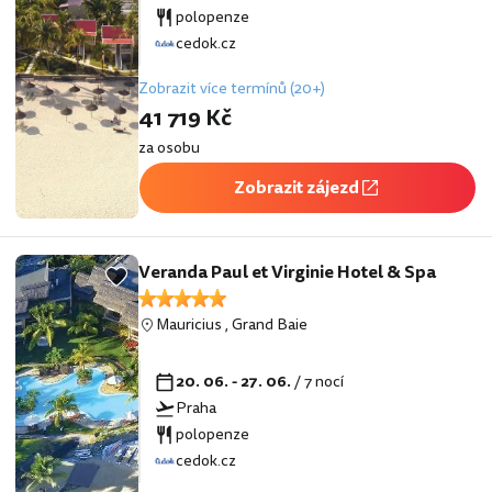
polopenze
cedok.cz
Zobrazit více termínů (20+)
41 719 Kč
za osobu
Zobrazit zájezd
Veranda Paul et Virginie Hotel & Spa
Mauricius
,
Grand Baie
20. 06. - 27. 06.
/ 7 nocí
Praha
polopenze
cedok.cz