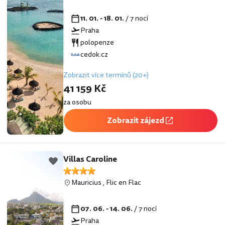
11. 01. - 18. 01.
/ 7 nocí
Praha
polopenze
cedok.cz
Zobrazit více termínů (20+)
41 159 Kč
za osobu
Zobrazit zájezd
Villas Caroline
Mauricius
,
Flic en Flac
07. 06. - 14. 06.
/ 7 nocí
Praha