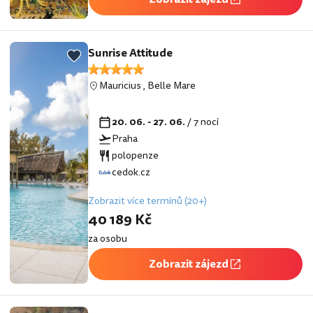
Sunrise Attitude
Mauricius
,
Belle Mare
20. 06. - 27. 06.
/ 7 nocí
Praha
polopenze
cedok.cz
Zobrazit více termínů (20+)
40 189 Kč
za osobu
Zobrazit zájezd