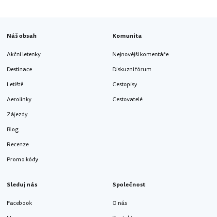
Náš obsah
Komunita
Akční letenky
Nejnovější komentáře
Destinace
Diskuzní fórum
Letiště
Cestopisy
Aerolinky
Cestovatelé
Zájezdy
Blog
Recenze
Promo kódy
Sleduj nás
Společnost
Facebook
O nás