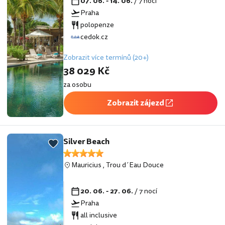
07. 06. - 14. 06.
/ 7 nocí
Praha
polopenze
cedok.cz
Zobrazit více termínů (20+)
38 029 Kč
za osobu
Zobrazit zájezd
Silver Beach
Mauricius
,
Trou d´Eau Douce
20. 06. - 27. 06.
/ 7 nocí
Praha
all inclusive