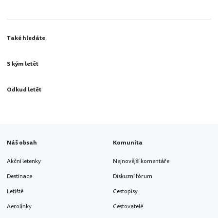
Také hledáte
S kým letět
Odkud letět
Náš obsah
Komunita
Akční letenky
Nejnovější komentáře
Destinace
Diskuzní fórum
Letiště
Cestopisy
Aerolinky
Cestovatelé