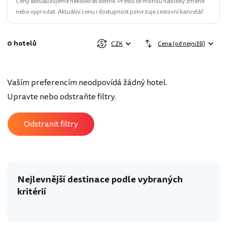
Ceny aktualizujeme několikrát denně. Přesto se mohou nabídky změnit
nebo vyprodat. Aktuální cenu i dostupnost potvrzuje cestovní kancelář.
0 hotelů
CZK
Cena (od nejnižší)
Vaším preferencím neodpovídá žádný hotel.
Upravte nebo odstraňte filtry.
Odstranit filtry
Nejlevnější destinace podle vybraných
kritérií