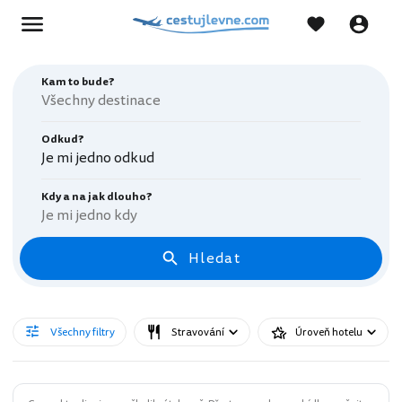
Kam to bude?
Odkud?
Je mi jedno odkud
Kdy a na jak dlouho?
Je mi jedno kdy
Hledat
Všechny filtry
Stravování
Úroveň hotelu