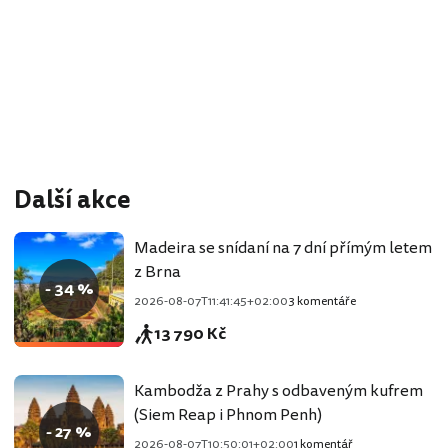
Další akce
Madeira se snídaní na 7 dní přímým letem
z Brna
- 34 %
2026-08-07T11:41:45+02:00
3 komentáře
13 790 Kč
Kambodža z Prahy s odbaveným kufrem
(Siem Reap i Phnom Penh)
- 27 %
2026-08-07T10:50:01+02:00
1 komentář