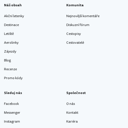
Náš obsah
Komunita
Akční letenky
Nejnovější komentáře
Destinace
Diskuzní fórum
Letiště
Cestopisy
Aerolinky
Cestovatelé
Zájezdy
Blog
Recenze
Promo kódy
Sleduj nás
Společnost
Facebook
O nás
Messenger
Kontakt
Instagram
Kariéra