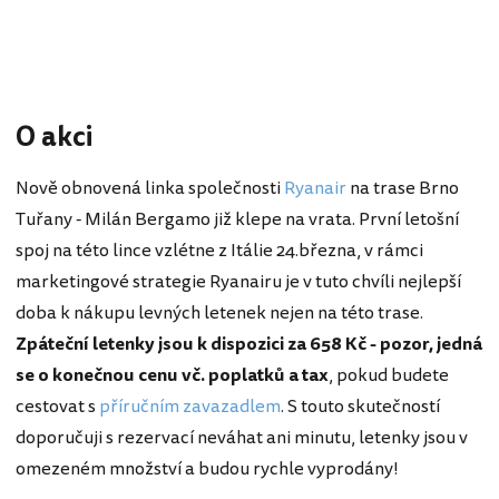
O akci
Nově obnovená linka společnosti
Ryanair
na trase Brno
Tuřany - Milán Bergamo již klepe na vrata. První letošní
spoj na této lince vzlétne z Itálie 24.března, v rámci
marketingové strategie Ryanairu je v tuto chvíli nejlepší
doba k nákupu levných letenek nejen na této trase.
Zpáteční letenky jsou k dispozici za 658 Kč - pozor, jedná
se o konečnou cenu vč. poplatků a tax
, pokud budete
cestovat s
příručním zavazadlem
. S touto skutečností
doporučuji s rezervací neváhat ani minutu, letenky jsou v
omezeném množství a budou rychle vyprodány!