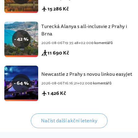
15 286 Kč
Turecká Alanya s all-inclusvie z Prahy i
Brna
- 42 %
2026-08-06T19:35:48+02:00
0 komentářů
11 690 Kč
Newcastle z Prahy s novou linkou easyJet
- 64 %
2026-08-06T16:16:21+02:00
0 komentářů
1 426 Kč
Načíst další akční letenky