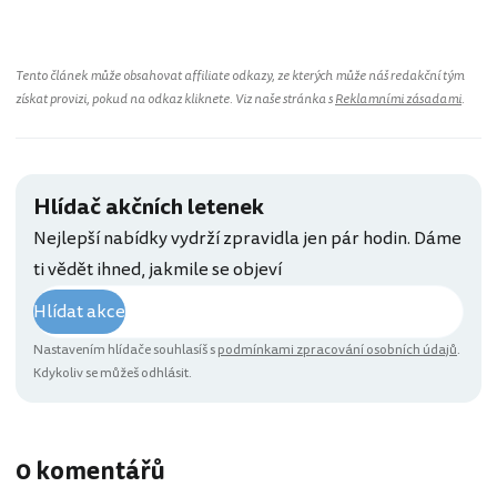
Tento článek může obsahovat affiliate odkazy, ze kterých může náš redakční tým
získat provizi, pokud na odkaz kliknete. Viz naše stránka s
Reklamními zásadami
.
Hlídač akčních letenek
Nejlepší nabídky vydrží zpravidla jen pár hodin. Dáme
ti vědět ihned, jakmile se objeví
Hlídat akce
Nastavením hlídače souhlasíš s
podmínkami zpracování osobních údajů
.
Kdykoliv se můžeš odhlásit.
0 komentářů