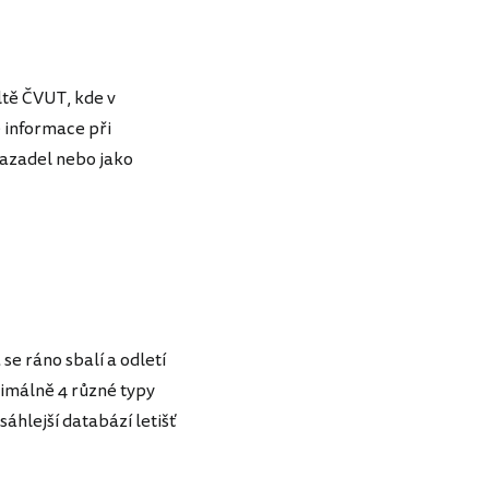
ltě ČVUT, kde v
 informace při
vazadel nebo jako
se ráno sbalí a odletí
inimálně 4 různé typy
sáhlejší databází letišť