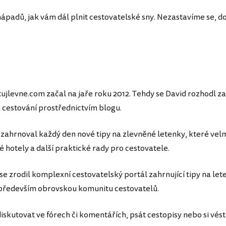
adů, jak vám dál plnit cestovatelské sny. Nezastavíme se, d
ujlevne.com začal na jaře roku 2012. Tehdy se David rozhodl začí
 cestování prostřednictvím blogu.
zahrnoval každý den nové tipy na zlevněné letenky, které velm
é hotely a další praktické rady pro cestovatele.
e zrodil komplexní cestovatelský portál zahrnující tipy na let
 především obrovskou komunitu cestovatelů.
skutovat ve fórech či komentářích, psát cestopisy nebo si vést