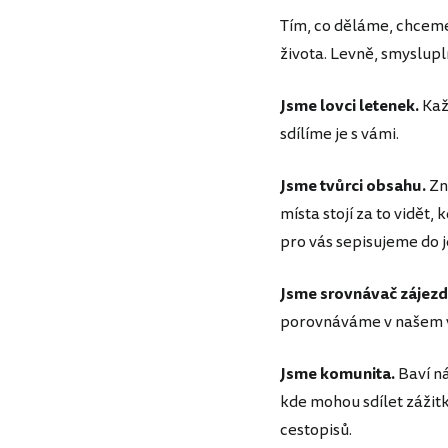
Tím, co děláme, chceme
života. Levně, smyslupl
Jsme lovci letenek.
Kaž
sdílíme je s vámi.
Jsme tvůrci obsahu.
Zn
místa stojí za to vidět
pro vás sepisujeme do 
Jsme srovnávač zájezd
porovnáváme v našem v
Jsme komunita.
Baví ná
kde mohou sdílet zážitky
cestopisů.