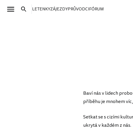
LETENKY
ZÁJEZDY
PRŮVODCI
FÓRUM
Baví nás v lidech prob
příběhu je mnohem víc,
Setkat se s cizími kult
ukrytá v každém z nás.