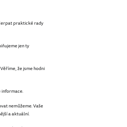
 čerpat praktické rady
miňujeme jen ty
. Věříme, že jsme hodni
é informace.
stovat nemůžeme. Vaše
ší a aktuální.