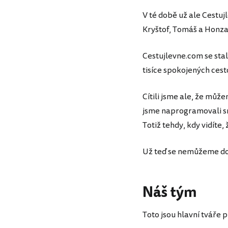
V té době už ale Cestuj
Kryštof, Tomáš a Honza
Cestujlevne.com se sta
tisíce spokojených cest
Cítili jsme ale, že můž
jsme naprogramovali sro
Totiž tehdy, kdy vidíte
Už teď se nemůžeme doč
Náš tým
Toto jsou hlavní tváře p