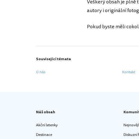
Veškerý obsah je plně 
autory i originální fotog
Pokud byste měli cokoliv
Související témata
O nás
Kontakt
Náš obsah
Komuni
Akční letenky
Nejnověj
Destinace
Diskuzní