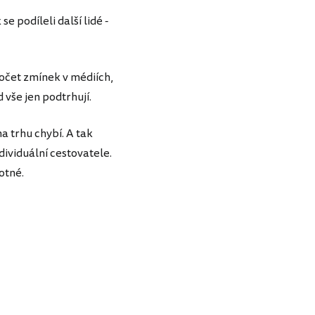
 podíleli další lidé -
očet zmínek v médiích,
 vše jen podtrhují.
a trhu chybí. A tak
ividuální cestovatele.
otné.