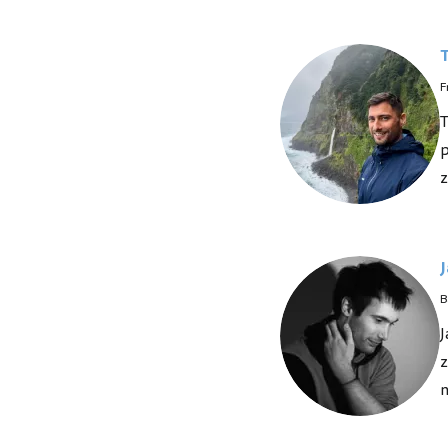
F
T
p
z
B
J
z
n