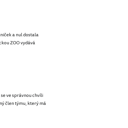
niček a nul dostala
reckou ZOO vydává
y se ve správnou chvíli
iný člen týmu, který má