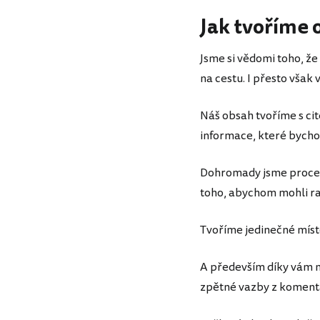
Jak tvoříme 
Jsme si vědomi toho, že
na cestu. I přesto však 
Náš obsah tvoříme s cit
informace, které bychom
Dohromady jsme procestov
toho, abychom mohli ra
Tvoříme jedinečné místo
A především díky vám m
zpětné vazby z komentá