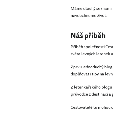
Máme dlouhý seznam náp
nevdechneme život.
Náš příběh
Příběh společnosti Cest
světa levných letenek a
Zprvu jednoduchý blog 
doplňovat i tipy na levn
Z letenkářského blogu s
průvodce z destinací a
Cestovatelé tu mohou di