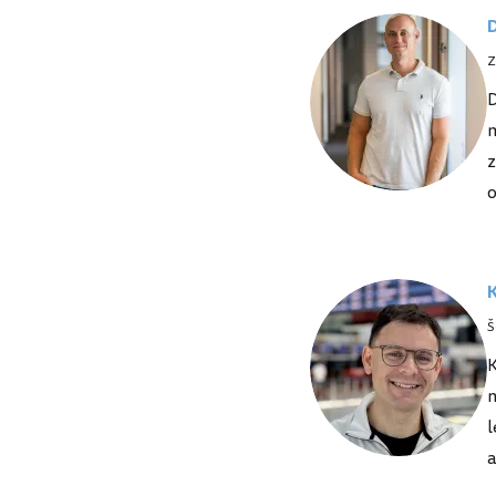
D
Z
D
m
z
o
K
Š
K
n
l
a