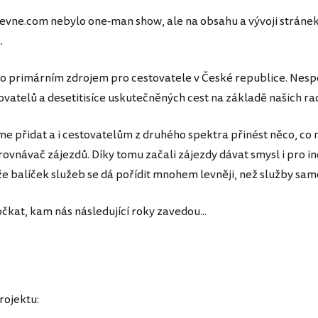
levne.com nebylo one-man show, ale na obsahu a vývoji stránek se
.
lo primárním zdrojem pro cestovatele v České republice. Nesp
ovatelů a desetitisíce uskutečněných cest na základě našich rad
eme přidat a i cestovatelům z druhého spektra přinést něco, co n
vnávač zájezdů. Díky tomu začali zájezdy dávat smysl i pro ind
, že balíček služeb se dá pořídit mnohem levněji, než služby sam
kat, kam nás následující roky zavedou...
rojektu: