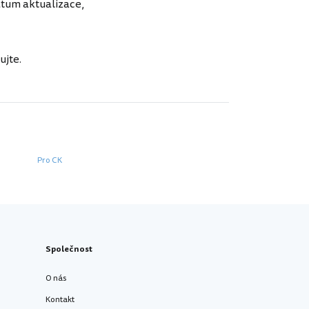
atum aktualizace,
ujte.
Pro CK
Společnost
O nás
Kontakt