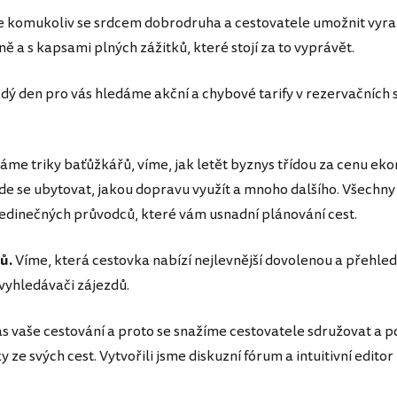
 komukoliv se srdcem dobrodruha a cestovatele umožnit vyraz
ně a s kapsami plných zážitků, které stojí za to vyprávět.
dý den pro vás hledáme akční a chybové tarify v rezervačních 
áme triky baťůžkářů, víme, jak letět byznys třídou za cenu ek
, kde se ubytovat, jakou dopravu využít a mnoho dalšího. Všechny
jedinečných průvodců, které vám usnadní plánování cest.
ů.
Víme, která cestovka nabízí nejlevnější dovolenou a přehled
yhledávači zájezdů.
s vaše cestování a proto se snažíme cestovatele sdružovat a p
 ze svých cest. Vytvořili jsme diskuzní fórum a intuitivní edito