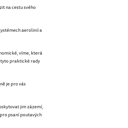
it na cestu svého
systémech aerolinií a
onomické, víme, která
 tyto praktické rady
ně je pro vás
oskytovat jim zázemí,
r pro psaní poutavých