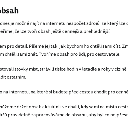
obsah
 dnes je možné najít na internetu nespočet zdrojů, ze který lze
věříme, že lze tvoři obsah ještě cennější a přehlednější.
em pro detail. Píšeme jej tak, jak bychom ho chtěli sami číst. Z
 chtěli sami znát. Tvoříme obsah pro lidi, pro cestovatele.
ali stovky míst, strávili tisíce hodin v letadle a roky v cizině
dit ostatním.
 na internetu, na které si budete před cestou chodit pro cenn
ůžeme držet obsah aktuální i ve chvíli, kdy sami na místa ce
řů pravidelně zapracováváme do obsahu, aby byl co nejpřesněj