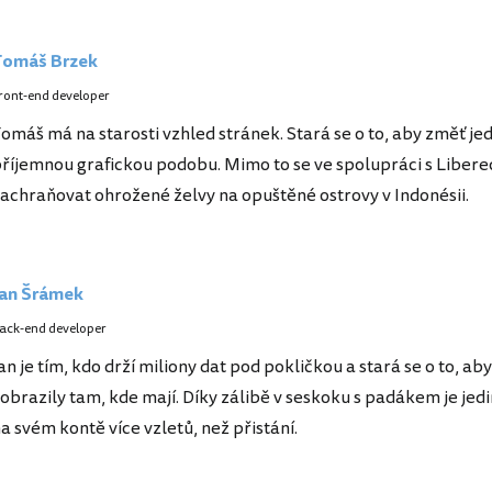
Tomáš Brzek
ront-end developer
omáš má na starosti vzhled stránek. Stará se o to, aby změť jed
říjemnou grafickou podobu. Mimo to se ve spolupráci s Libe
achraňovat ohrožené želvy na opuštěné ostrovy v Indonésii.
Jan Šrámek
ack-end developer
an je tím, kdo drží miliony dat pod pokličkou a stará se o to, ab
obrazily tam, kde mají. Díky zálibě v seskoku s padákem je jed
a svém kontě více vzletů, než přistání.