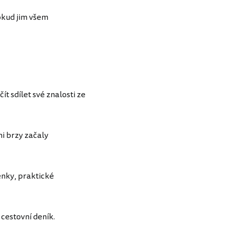
okud jim všem
t sdílet své znalosti ze
i brzy začaly
enky, praktické
 cestovní deník.