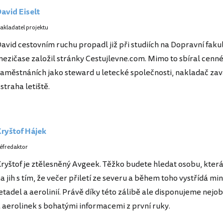
avid Eiselt
akladatel projektu
avid cestovním ruchu propadl již při studiích na Dopravní faku
ezičase založil stránky Cestujlevne.com. Mimo to sbíral cenné
aměstnáních jako steward u letecké společnosti, nakladač za
straha letiště.
ryštof Hájek
éfredaktor
ryštof je ztělesněný Avgeek. Těžko budete hledat osobu, která 
a jih s tím, že večer přiletí ze severu a během toho vystřídá m
etadel a aerolinií. Právě díky této zálibě ale disponujeme nejob
 aerolinek s bohatými informacemi z první ruky.