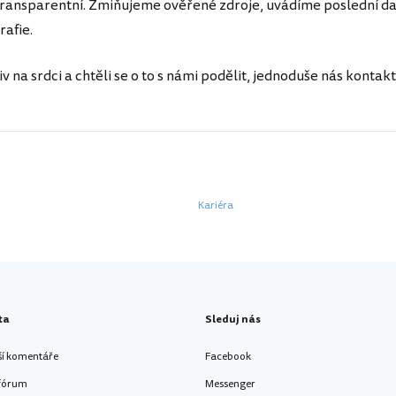
transparentní. Zmiňujeme ověřené zdroje, uvádíme poslední d
rafie.
 na srdci a chtěli se o to s námi podělit, jednoduše nás kontakt
Kariéra
ta
Sleduj nás
ší komentáře
Facebook
 fórum
Messenger