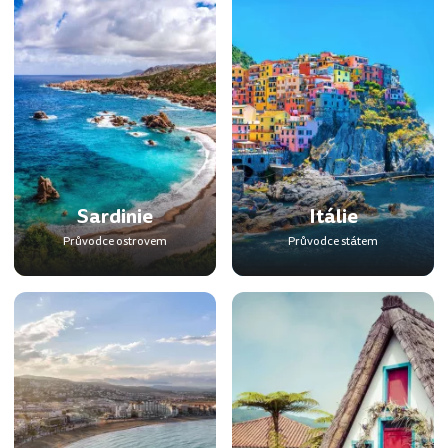
Sardinie
Itálie
Průvodce ostrovem
Průvodce státem