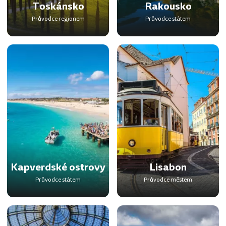
Toskánsko
Rakousko
Průvodce regionem
Průvodce státem
Kapverdské ostrovy
Lisabon
Průvodce státem
Průvodce městem