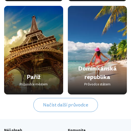
Dominikánská
Paříž
republika
Průvodce městem
Průvodce státem
Načíst další průvodce
Náš obsah
Komunita