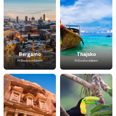
Bergamo
Thajsko
Průvodce městem
Průvodce státem