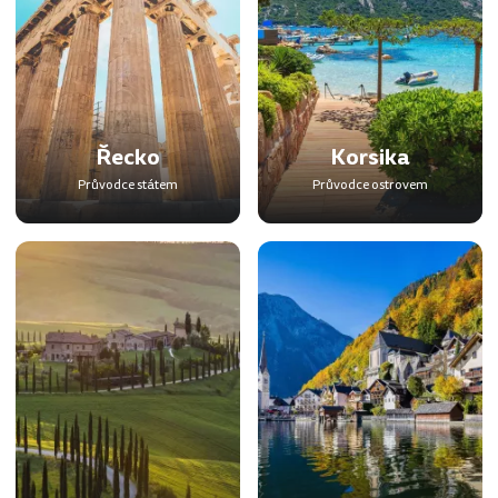
Řecko
Korsika
Průvodce státem
Průvodce ostrovem