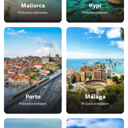
Mallorca
Kypr
Průvodce ostrovem
Průvodce státem
Porto
Málaga
Průvodce městem
Průvodce městem