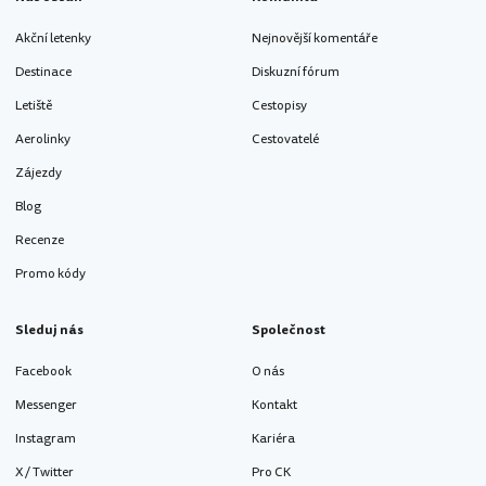
Akční letenky
Nejnovější komentáře
Destinace
Diskuzní fórum
Letiště
Cestopisy
Aerolinky
Cestovatelé
Zájezdy
Blog
Recenze
Promo kódy
Sleduj nás
Společnost
Facebook
O nás
Messenger
Kontakt
Instagram
Kariéra
X / Twitter
Pro CK