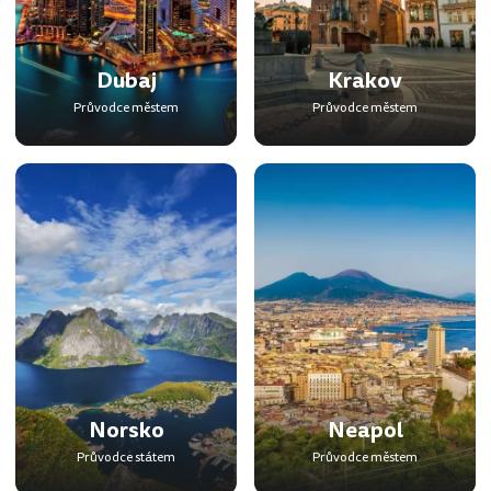
Dubaj
Krakov
Průvodce městem
Průvodce městem
Norsko
Neapol
Průvodce státem
Průvodce městem