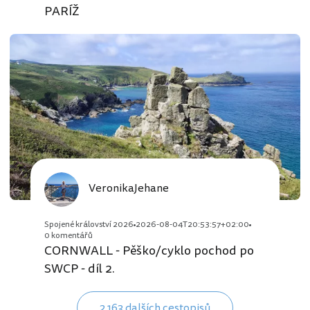
PARÍŽ
VeronikaJehane
Spojené království 2026
2026-08-04T20:53:57+02:00
0 komentářů
CORNWALL - Pěško/cyklo pochod po
SWCP - díl 2.
2 163 dalších cestopisů