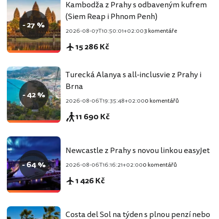
Kambodža z Prahy s odbaveným kufrem
(Siem Reap i Phnom Penh)
- 27 %
2026-08-07T10:50:01+02:00
3 komentáře
15 286 Kč
Turecká Alanya s all-inclusvie z Prahy i
Brna
- 42 %
2026-08-06T19:35:48+02:00
0 komentářů
11 690 Kč
Newcastle z Prahy s novou linkou easyJet
- 64 %
2026-08-06T16:16:21+02:00
0 komentářů
1 426 Kč
Costa del Sol na týden s plnou penzí nebo