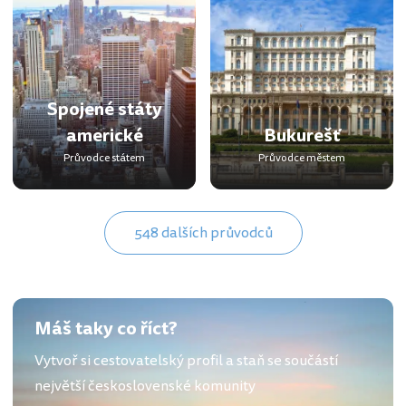
Spojené státy
americké
Bukurešť
Průvodce státem
Průvodce městem
548 dalších průvodců
Máš taky co říct?
Vytvoř si cestovatelský profil a staň se součástí
největší československé komunity