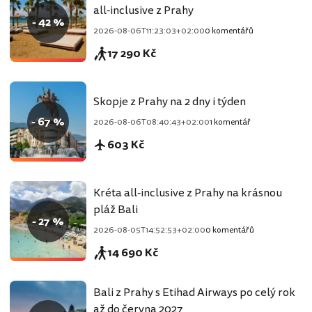
all-inclusive z Prahy
- 42 %
2026-08-06T11:23:03+02:00
0 komentářů
17 290 Kč
Skopje z Prahy na 2 dny i týden
- 67 %
2026-08-06T08:40:43+02:00
1 komentář
603 Kč
Kréta all-inclusive z Prahy na krásnou
pláž Bali
- 27 %
2026-08-05T14:52:53+02:00
0 komentářů
14 690 Kč
Bali z Prahy s Etihad Airways po celý rok
až do června 2027