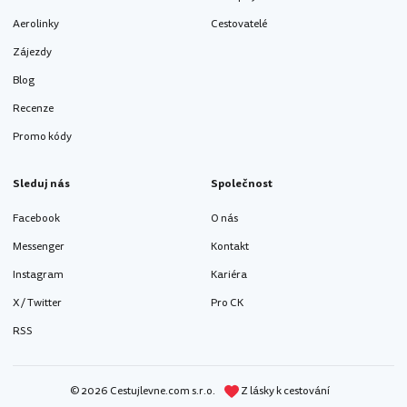
Aerolinky
Cestovatelé
Zájezdy
Blog
Recenze
Promo kódy
Sleduj nás
Společnost
Facebook
O nás
Messenger
Kontakt
Instagram
Kariéra
X / Twitter
Pro CK
RSS
© 2026 Cestujlevne.com s.r.o.
Z lásky k cestování