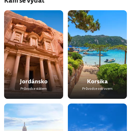
Kam se vydat
Jordánsko
Korsika
Průvodce státem
Průvodce ostrovem