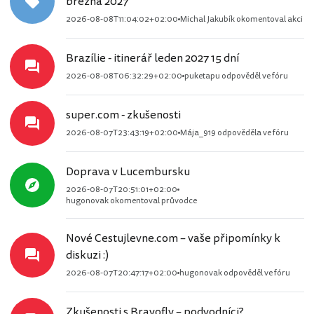
března 2027
2026-08-08T11:04:02+02:00
Michal Jakubík okomentoval akci
Brazílie - itinerář leden 2027 15 dní
2026-08-08T06:32:29+02:00
puketapu odpověděl ve fóru
super.com - zkušenosti
2026-08-07T23:43:19+02:00
Mája_919 odpověděla ve fóru
Doprava v Lucembursku
2026-08-07T20:51:01+02:00
hugonovak okomentoval průvodce
Nové Cestujlevne.com – vaše připomínky k
diskuzi :)
2026-08-07T20:47:17+02:00
hugonovak odpověděl ve fóru
Zkušenosti s Bravofly – podvodníci?