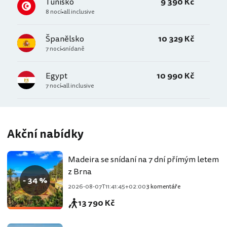
Tunisko
9 390 Kč
8 nocí
all inclusive
Španělsko
10 329 Kč
7 nocí
snídaně
Egypt
10 990 Kč
7 nocí
all inclusive
Akční nabídky
Madeira se snídaní na 7 dní přímým letem
z Brna
- 34 %
2026-08-07T11:41:45+02:00
3 komentáře
13 790 Kč