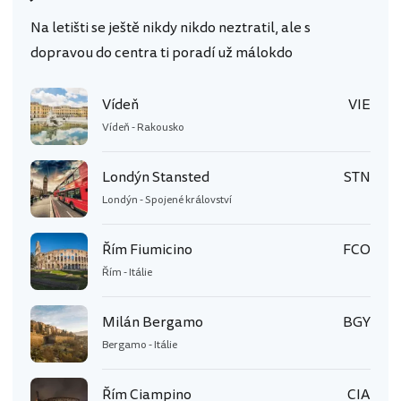
Na letišti se ještě nikdy nikdo neztratil, ale s
dopravou do centra ti poradí už málokdo
Vídeň
VIE
Vídeň - Rakousko
Londýn Stansted
STN
Londýn - Spojené království
Řím Fiumicino
FCO
Řím - Itálie
Milán Bergamo
BGY
Bergamo - Itálie
Řím Ciampino
CIA