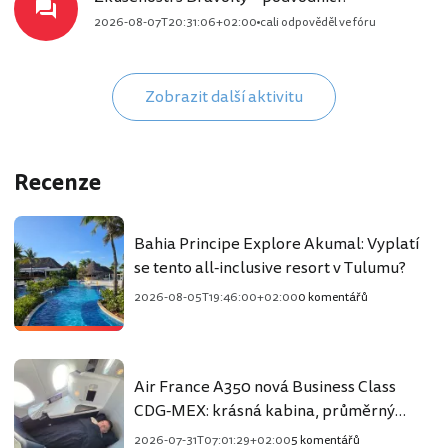
2026-08-07T20:31:06+02:00
cali odpověděl ve fóru
Zobrazit další aktivitu
Recenze
Bahia Principe Explore Akumal: Vyplatí
se tento all-inclusive resort v Tulumu?
2026-08-05T19:46:00+02:00
0 komentářů
Air France A350 nová Business Class
CDG-MEX: krásná kabina, průměrný
zážitek
2026-07-31T07:01:29+02:00
5 komentářů