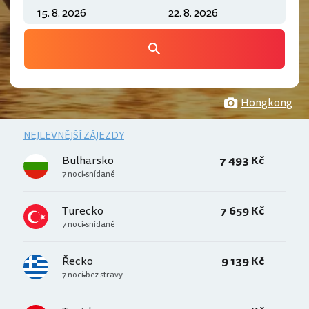
Hongkong
NEJLEVNĚJŠÍ ZÁJEZDY
Bulharsko
7 493 Kč
7 nocí
snídaně
Turecko
7 659 Kč
7 nocí
snídaně
Řecko
9 139 Kč
7 nocí
bez stravy