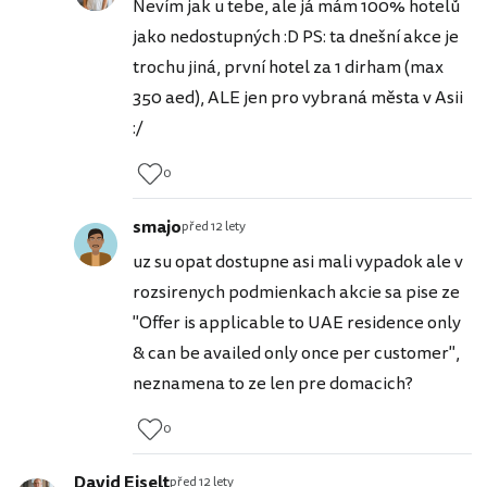
Nevím jak u tebe, ale já mám 100% hotelů
jako nedostupných :D PS: ta dnešní akce je
trochu jiná, první hotel za 1 dirham (max
350 aed), ALE jen pro vybraná města v Asii
:/
0
smajo
před 12 lety
uz su opat dostupne asi mali vypadok ale v
rozsirenych podmienkach akcie sa pise ze
"Offer is applicable to UAE residence only
& can be availed only once per customer",
neznamena to ze len pre domacich?
0
David Eiselt
před 12 lety