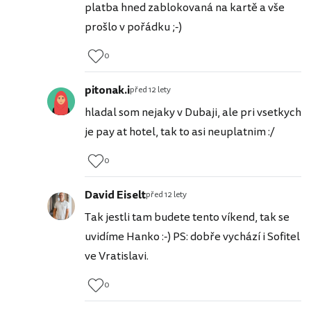
platba hned zablokovaná na kartě a vše
prošlo v pořádku ;-)
0
pitonak.i
před 12 lety
hladal som nejaky v Dubaji, ale pri vsetkych
je pay at hotel, tak to asi neuplatnim :/
0
David Eiselt
před 12 lety
Tak jestli tam budete tento víkend, tak se
uvidíme Hanko :-) PS: dobře vychází i Sofitel
ve Vratislavi.
0