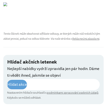
Tento článek může obsahovat affiliate odkazy, ze kterých může náš redakční tým
získat provizi, pokud na odkaz kliknete. Viz naše stránka s
Reklamními zásadami
.
Hlídač akčních letenek
Nejlepší nabídky vydrží zpravidla jen pár hodin. Dáme
ti vědět ihned, jakmile se objeví
Hlídat akce
Nastavením hlídače souhlasíš s
podmínkami zpracování osobních údajů
.
Kdykoliv se můžeš odhlásit.