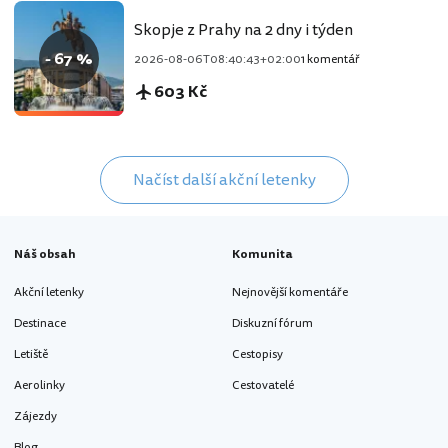
Skopje z Prahy na 2 dny i týden
- 67 %
2026-08-06T08:40:43+02:00
1 komentář
603 Kč
Načíst další akční letenky
Náš obsah
Komunita
Akční letenky
Nejnovější komentáře
Destinace
Diskuzní fórum
Letiště
Cestopisy
Aerolinky
Cestovatelé
Zájezdy
Blog