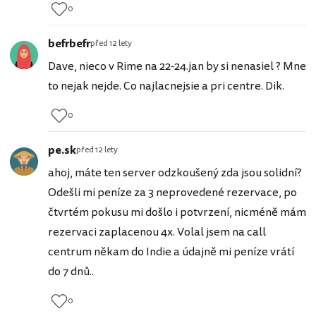
0
befrbefr
před 12 lety
Dave, nieco v Rime na 22-24.jan by si nenasiel ? Mne
to nejak nejde. Co najlacnejsie a pri centre. Dik.
0
pe.sk
před 12 lety
ahoj, máte ten server odzkoušený zda jsou solidní?
Odešli mi peníze za 3 neprovedené rezervace, po
čtvrtém pokusu mi došlo i potvrzení, nicméně mám
rezervaci zaplacenou 4x. Volal jsem na call
centrum někam do Indie a údajně mi peníze vrátí
do 7 dnů..
0