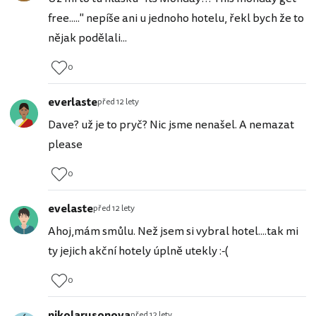
free....." nepíše ani u jednoho hotelu, řekl bych že to
nějak podělali...
0
everlaste
před 12 lety
Dave? už je to pryč? Nic jsme nenašel. A nemazat
please
0
evelaste
před 12 lety
Ahoj,mám smůlu. Než jsem si vybral hotel....tak mi
ty jejich akční hotely úplně utekly :-(
0
nikolarusonova
před 12 lety