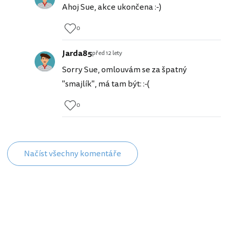
Ahoj Sue, akce ukončena :-)
0
Jarda85
před 12 lety
Sorry Sue, omlouvám se za špatný
"smajlík", má tam být: :-(
0
Načíst všechny komentáře