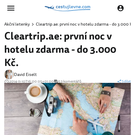
Akční letenky
Cleartrip.ae: první noc v hotelu zdarma - do 3.000 Kč
Cleartrip.ae: první noc v
hotelu zdarma - do 3.000
Kč.
David Eiselt
2014-11-10T16:00:05+01:00
53 komentářů
Sdílet