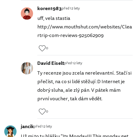
koren1983
před 12 lety
uff, vela stastia
http://www.mouthshut.com/websites/Clea
rtrip-com-reviews-925062909
0
David Eiselt
před 12 lety
Ty recenze jsou zcela nerelevantní.. Stačí si
přečíst, na co si lidé stěžují :D Internet je
dobrý sluha, ale zlý pán. V pátek mám
první voucher, tak dám vědět.
0
jancik
před 12 lety
Už mi to tu hlášku "Its Monday!!! This monday get