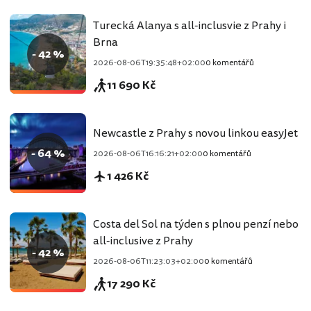
Turecká Alanya s all-inclusvie z Prahy i
Brna
- 42 %
2026-08-06T19:35:48+02:00
0 komentářů
11 690 Kč
Newcastle z Prahy s novou linkou easyJet
- 64 %
2026-08-06T16:16:21+02:00
0 komentářů
1 426 Kč
Costa del Sol na týden s plnou penzí nebo
all-inclusive z Prahy
- 42 %
2026-08-06T11:23:03+02:00
0 komentářů
17 290 Kč