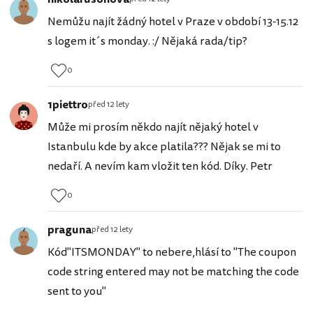
Nemůžu najít žádný hotel v Praze v období 13-15.12
s logem it´s monday. :/ Nějaká rada/tip?
0
1piettro
před 12 lety
Může mi prosím někdo najít nějaký hotel v
Istanbulu kde by akce platila??? Nějak se mi to
nedaří. A nevím kam vložit ten kód. Díky. Petr
0
praguna
před 12 lety
Kód"ITSMONDAY" to nebere,hlásí to "The coupon
code string entered may not be matching the code
sent to you"