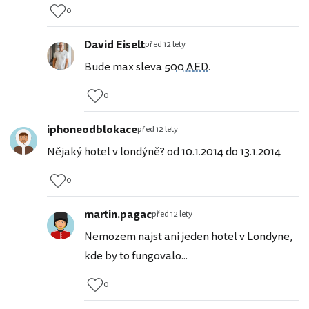
0
David Eiselt
před 12 lety
Bude max sleva
500 AED
.
0
iphoneodblokace
před 12 lety
Nějaký hotel v londýně? od 10.1.2014 do 13.1.2014
0
martin.pagac
před 12 lety
Nemozem najst ani jeden hotel v Londyne,
kde by to fungovalo...
0