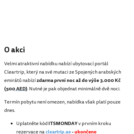
O akci
Velmi atraktivní nabídku nabízí ubytovací portál
Cleartrip, který na své mutaci ze Spojených arabských
emirátů nabízí
zdarma první noc až do výše 3.000 Kč
(
500 AED
)
. Nutné je pak objednat minimálně dvě noci.
Termín pobytu není omezen, nabídka však platí pouze
dnes.
Uplatněte kód
ITSMONDAY
v prvním kroku
rezervace na
cleartrip.ae
-
ukončeno