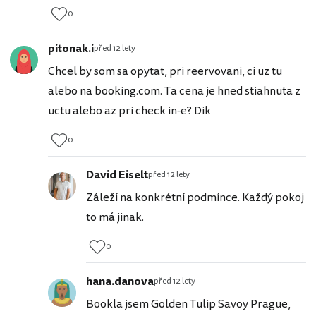
0
pitonak.i
před 12 lety
Chcel by som sa opytat, pri reervovani, ci uz tu
alebo na booking.com. Ta cena je hned stiahnuta z
uctu alebo az pri check in-e? Dik
0
David Eiselt
před 12 lety
Záleží na konkrétní podmínce. Každý pokoj
to má jinak.
0
hana.danova
před 12 lety
Bookla jsem Golden Tulip Savoy Prague,