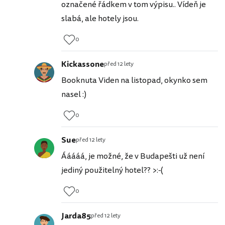
označené řádkem v tom výpisu.. Vídeň je
slabá, ale hotely jsou.
0
Kickassone
před 12 lety
Booknuta Viden na listopad, okynko sem
nasel :)
0
Sue
před 12 lety
Ááááá, je možné, že v Budapešti už není
jediný použitelný hotel?? >:-(
0
Jarda85
před 12 lety