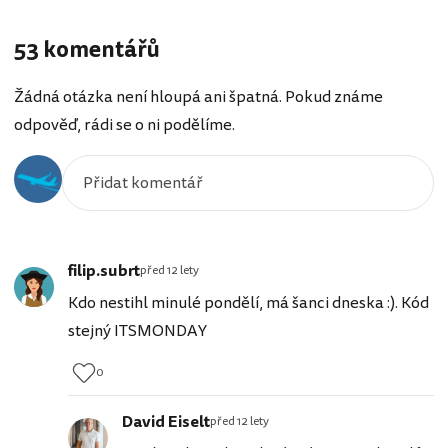
53 komentářů
Žádná otázka není hloupá ani špatná. Pokud známe
odpověď, rádi se o ni podělíme.
filip.subrt
před 12 lety
Kdo nestihl minulé pondělí, má šanci dneska :). Kód
stejný ITSMONDAY
0
David Eiselt
před 12 lety