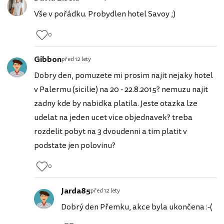
Vše v pořádku. Probydlen hotel Savoy ;)
0
Gibbon
před 12 lety
Dobry den, pomuzete mi prosim najit nejaky hotel
v Palermu (sicilie) na 20 - 22.8.2015? nemuzu najit
zadny kde by nabidka platila. Jeste otazka lze
udelat na jeden ucet vice objednavek? treba
rozdelit pobyt na 3 dvoudenni a tim platit v
podstate jen polovinu?
0
Jarda85
před 12 lety
Dobrý den Přemku, akce byla ukončena :-(