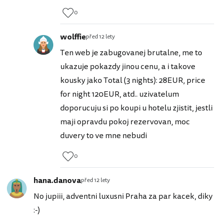
0
wolffie
před 12 lety
Ten web je zabugovanej brutalne, me to
ukazuje pokazdy jinou cenu, a i takove
kousky jako Total (3 nights): 28EUR, price
for night 120EUR, atd.. uzivatelum
doporucuju si po koupi u hotelu zjistit, jestli
maji opravdu pokoj rezervovan, moc
duvery to ve mne nebudi
0
hana.danova
před 12 lety
No jupiii, adventni luxusni Praha za par kacek, diky
:-)