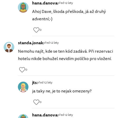
hana.danova
před 12 lety
Ahoj Dave, škoda přeškoda, já až druhý
adventní;-)
0
standa.jonak
před 12 lety
Nemohu najít, kde se ten kód zadává. Při rezervaci
hotelu nikde bohužel nevidím políčko pro vložení.
0
jts
před 12 lety
ja taky ne, je to nejak omezeny?
0
hana.danova
před 12 lety