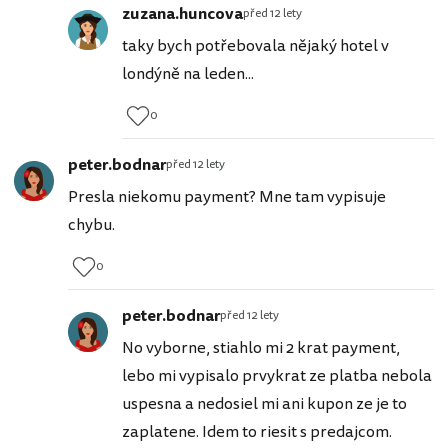
zuzana.huncova
před 12 lety
taky bych potřebovala nějaký hotel v
londýně na leden...
0
peter.bodnar
před 12 lety
Presla niekomu payment? Mne tam vypisuje
chybu.
0
peter.bodnar
před 12 lety
No vyborne, stiahlo mi 2 krat payment,
lebo mi vypisalo prvykrat ze platba nebola
uspesna a nedosiel mi ani kupon ze je to
zaplatene. Idem to riesit s predajcom.