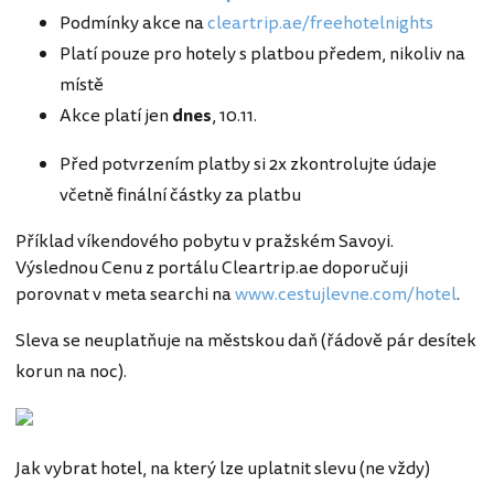
Podmínky akce na
cleartrip.ae/freehotelnights
Platí pouze pro hotely s platbou předem, nikoliv na
místě
Akce platí jen
dnes
, 10.11.
Před potvrzením platby si 2x zkontrolujte údaje
včetně finální částky za platbu
Příklad víkendového pobytu v pražském Savoyi.
Výslednou Cenu z portálu Cleartrip.ae doporučuji
porovnat v meta searchi na
www.cestujlevne.com/hotel
.
Sleva se neuplatňuje na městskou daň (řádově pár desítek
korun na noc).
Jak vybrat hotel, na který lze uplatnit slevu (ne vždy)