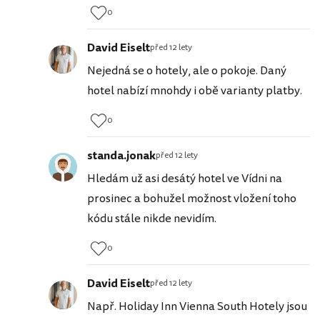
0
David Eiselt
před 12 lety
Nejedná se o hotely, ale o pokoje. Daný
hotel nabízí mnohdy i obě varianty platby.
0
standa.jonak
před 12 lety
Hledám už asi desátý hotel ve Vídni na
prosinec a bohužel možnost vložení toho
kódu stále nikde nevidím.
0
David Eiselt
před 12 lety
Např. Holiday Inn Vienna South Hotely jsou