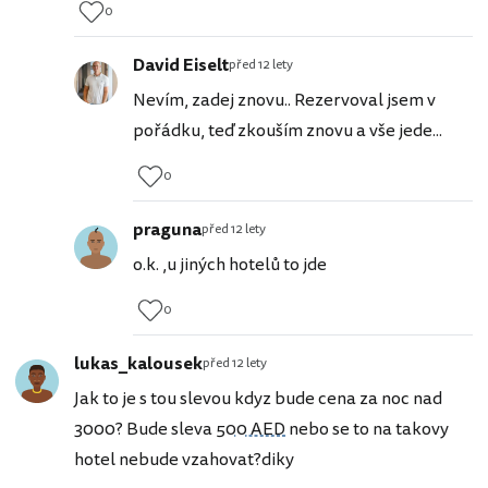
0
David Eiselt
před 12 lety
Nevím, zadej znovu.. Rezervoval jsem v
pořádku, teď zkouším znovu a vše jede...
0
praguna
před 12 lety
o.k. ,u jiných hotelů to jde
0
lukas_kalousek
před 12 lety
Jak to je s tou slevou kdyz bude cena za noc nad
3000? Bude sleva
500 AED
nebo se to na takovy
hotel nebude vzahovat?diky