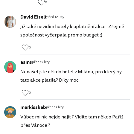
0
David Eiselt
před 12 lety
Již také nevidím hotely k uplatnění akce.. Zřejmě
společnost vyčerpala promo budget ;)
0
asms
před 12 lety
Nenašel jste někdo hotel v Milánu, pro který by
tato akce platila? Díky moc
0
markisskab
před 12 lety
Vůbec mi nic nejde najít ? Vidíte tam někdo Paříž
přes Vánoce ?