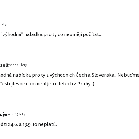
 lety
 "výhodná" nabídka pro ty co neumějí počítat...
selt
před 13 lety
hodná nabídka pro ty z východních Čech a Slovenska.. Nebuďme
 Cestujlevne.com není jen o letech z Prahy ;)
uje
před 13 lety
 24.6. a 13.9. to neplatí...