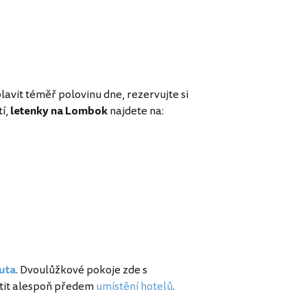
avit téměř polovinu dne, rezervujte si
tí,
letenky na Lombok
najdete na:
uta
. Dvoulůžkové pokoje zde s
stit alespoň předem
umístění hotelů
.