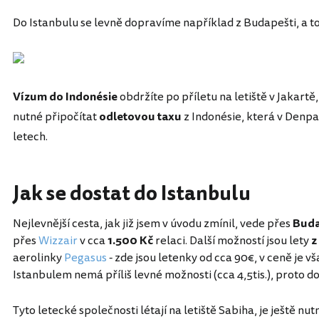
Do Istanbulu se levně dopravíme například z Budapešti, a to
Vízum do Indonésie
obdržíte po příletu na letiště v Jakartě,
nutné připočítat
odletovou taxu
z Indonésie, která v Denpa
letech.
Jak se dostat do Istanbulu
Nejlevnější cesta, jak již jsem v úvodu zmínil, vede přes
Buda
přes
Wizzair
v cca
1.500 Kč
relaci. Další možností jsou lety
z
aerolinky
Pegasus
- zde jsou letenky od cca 90€, v ceně je v
Istanbulem nemá příliš levné možnosti (cca 4,5tis.), proto do
Tyto letecké společnosti létají na letiště Sabiha, je ještě nut