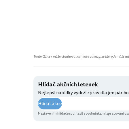
Tento článek může obsahovat affiliate odkazy, ze kterých může náš 
Hlídač akčních letenek
Nejlepší nabídky vydrží zpravidla jen pár ho
Hlídat akce
Nastavením hlídače souhlasíš s
podmínkami zpracování oso