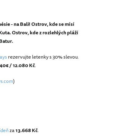
sie - na Bali! Ostrov, kde se mísí
uta. Ostrov, kde z rozlehlých pláží
 Batur.
ays
rezervujte letenky s 30% slevou.
40€ / 12.080 Kč
.
ys.com
)
Vídeň
za
13.668 Kč
.