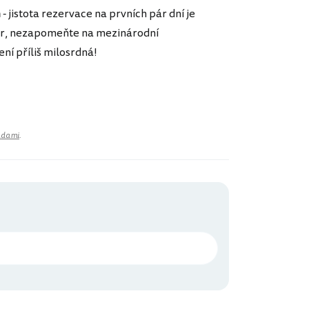
m
- jistota rezervace na prvních pár dní je
kútr, nezapomeňte na mezinárodní
ení příliš milosrdná!
adami
.