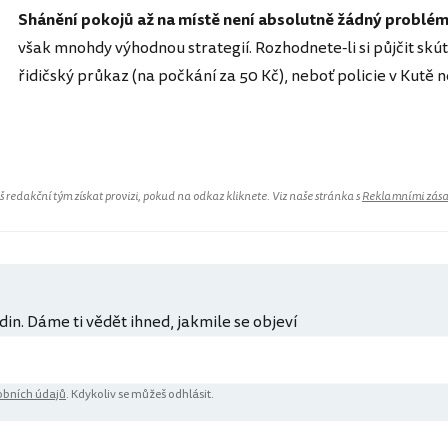
Shánění pokojů až na místě není absolutně žádný problé
však mnohdy výhodnou strategií. Rozhodnete-li si půjčit s
řidičský průkaz (na počkání za 50 Kč), neboť policie v Kutě n
Indonésie
redakční tým získat provizi, pokud na odkaz kliknete. Viz naše stránka s
Reklamními zás
din. Dáme ti vědět ihned, jakmile se objeví
bních údajů
. Kdykoliv se můžeš odhlásit.