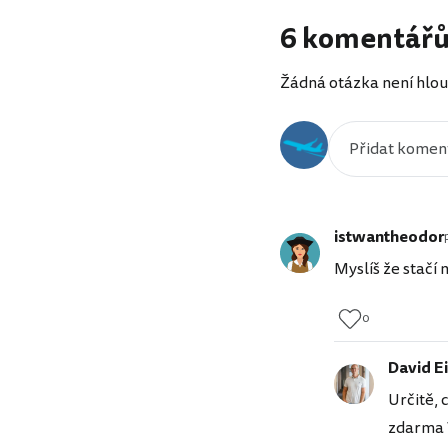
6 komentář
Žádná otázka není hlou
istwantheodor
Myslíš že stačí 
0
David Ei
Určitě, 
zdarma V