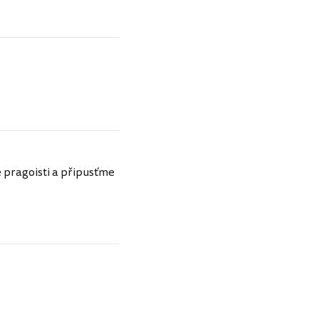
 pragoisti a připusťme