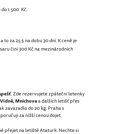
 do 1.500 Kč.
 a to za 25 $ na dobu 30 dní. K ceně je
saru činí 300 Kč na mezinárodních
pešť
. Zde rezervujete zpáteční letenky
 Vídně, Mnichova
a dalších letišť přes
šak zavazadlo do 20 kg. Praha s
poručuji za nižší cenou dojet.
né přejet na letiště Ataturk. Nechte si