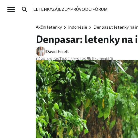
LETENKY
ZÁJEZDY
PRŮVODCI
FÓRUM
Akční letenky
Indonésie
Denpasar: letenky na in
Denpasar: letenky na i
David Eiselt
2014-01-20T11:09:59+01:00
6 komentářů