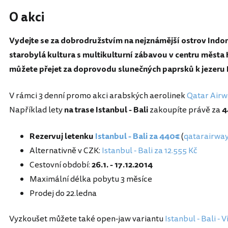
O akci
Vydejte se za dobrodružstvím na nejznámější ostrov Indoné
starobylá kultura s multikulturní zábavou v centru města K
můžete přejet
za doprovodu slunečných paprsků
k jezeru
V rámci 3 denní promo akci arabských aerolinek
Qatar Airw
Například lety
na trase Istanbul - Bali
zakoupíte právě za
4
Rezervuj letenku
Istanbul - Bali za 440€
(
qatarairwa
Alternativně v CZK:
Istanbul - Bali za 12.555 Kč
Cestovní období:
26.1. - 17.12.2014
Maximální délka pobytu 3 měsíce
Prodej do 22.ledna
Vyzkoušet můžete také open-jaw variantu
Istanbul - Bali - 