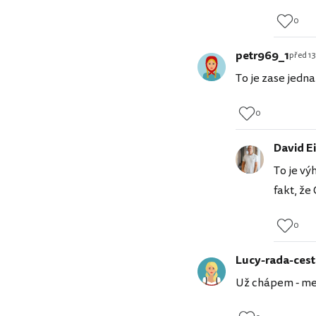
0
petr969_1
před 13
To je zase jedna
0
David Ei
To je vý
fakt, že
0
Lucy-rada-cest
Už chápem - medzi