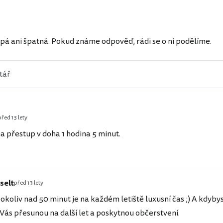
ů
pá ani špatná. Pokud známe odpověď, rádi se o ni podělíme.
před 13 lety
na přestup v doha 1 hodina 5 minut.
selt
před 13 lety
cokoliv nad 50 minut je na každém letiště luxusní čas ;) A kdyby
ás přesunou na další let a poskytnou občerstvení.