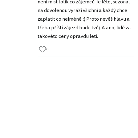
není míst tolik co zájemců. Je léto, sezona,
na dovolenou vyráží všichni a každý chce
zaplatit co nejméně ;) Proto nevěš hlavu a
třeba příští zájezd bude tvůj. A ano, lidé za
takovéto ceny opravdu letí.
0