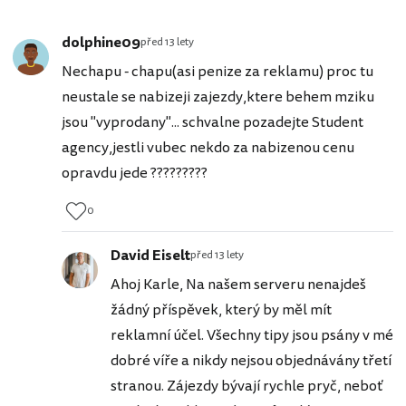
dolphine09
před 13 lety
Nechapu - chapu(asi penize za reklamu) proc tu
neustale se nabizeji zajezdy,ktere behem mziku
jsou "vyprodany"... schvalne pozadejte Student
agency,jestli vubec nekdo za nabizenou cenu
opravdu jede ?????????
0
David Eiselt
před 13 lety
Ahoj Karle, Na našem serveru nenajdeš
žádný příspěvek, který by měl mít
reklamní účel. Všechny tipy jsou psány v mé
dobré víře a nikdy nejsou objednávány třetí
stranou. Zájezdy bývají rychle pryč, neboť