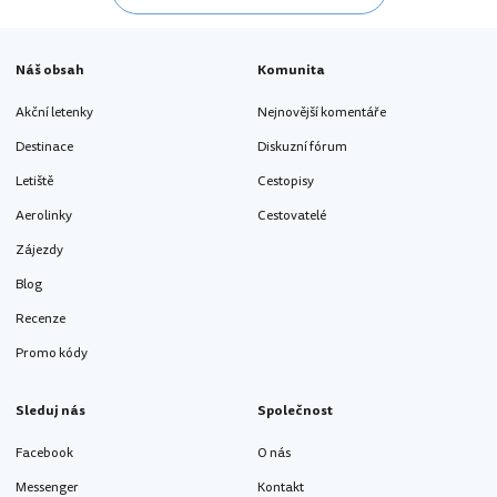
Náš obsah
Komunita
Akční letenky
Nejnovější komentáře
Destinace
Diskuzní fórum
Letiště
Cestopisy
Aerolinky
Cestovatelé
Zájezdy
Blog
Recenze
Promo kódy
Sleduj nás
Společnost
Facebook
O nás
Messenger
Kontakt