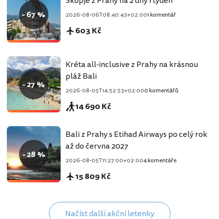
Skopje z Prahy na 2 dny i týden
- 67 %
2026-08-06T08:40:43+02:00
1 komentář
603 Kč
Kréta all-inclusive z Prahy na krásnou
pláž Bali
- 27 %
2026-08-05T14:52:53+02:00
0 komentářů
14 690 Kč
Bali z Prahy s Etihad Airways po celý rok
až do června 2027
- 28 %
2026-08-05T11:27:00+02:00
4 komentáře
15 809 Kč
Načíst další akční letenky