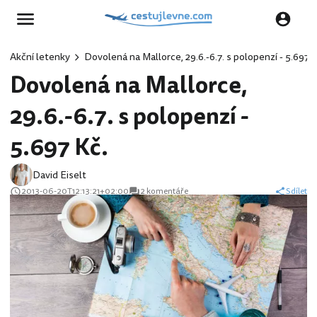
Akční letenky
Dovolená na Mallorce, 29.6.-6.7. s polopenzí - 5.697 K
Dovolená na Mallorce,
29.6.-6.7. s polopenzí -
5.697 Kč.
David Eiselt
2013-06-20T12:13:21+02:00
2 komentáře
Sdílet