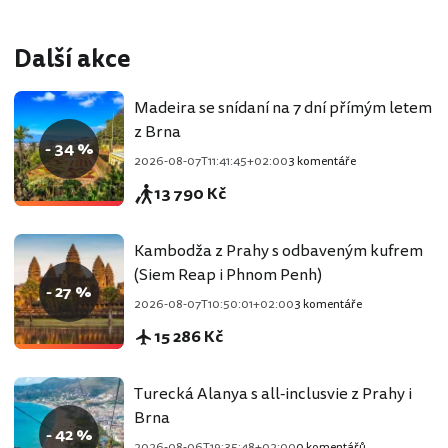
Další akce
Madeira se snídaní na 7 dní přímým letem
z Brna
- 34 %
2026-08-07T11:41:45+02:00
3 komentáře
13 790 Kč
Kambodža z Prahy s odbaveným kufrem
(Siem Reap i Phnom Penh)
- 27 %
2026-08-07T10:50:01+02:00
3 komentáře
15 286 Kč
Turecká Alanya s all-inclusvie z Prahy i
Brna
- 42 %
2026-08-06T19:35:48+02:00
0 komentářů