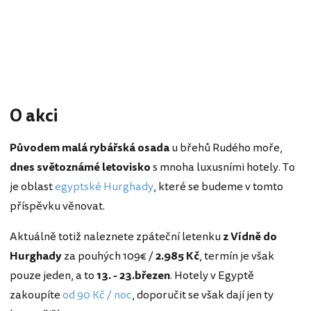
O akci
Původem malá rybářská osada
u břehů Rudého moře,
dnes světoznámé letovisko
s mnoha luxusními hotely. To
je oblast
egyptské Hurghady
, které se budeme v tomto
příspěvku věnovat.
Aktuálně totiž naleznete zpáteční letenku
z Vídně do
Hurghady
za pouhých 109€ /
2.985 Kč
, termín je však
pouze jeden, a to
13. - 23.březen
. Hotely v Egyptě
zakoupíte
od 90 Kč / noc
, doporučit se však dají jen ty