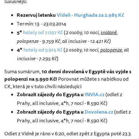
luxusnější.
Rezervuj letenku
Vídeň - Hurghada za 2.985 Kč
Termín: 13. - 23.03.2014
5*
hotely od 7.097 Kč
(
2 osoby, 10 nocí,
snídaně
,
polopenze - 9.759 Kč, all inclusive - 12.421 Kč)
4*
hotely od 5.915 Kč
(
2 osoby, 10 nocí,
polopenze
, all
inclusive - 7.295 Kč
)
Suma sumárum,
10 denní dovolená v Egyptě vás vyjde s
polopenzí na 5.950 Kč!
Porovnat můžete s nabídkou od
CK, která je v tuto chvíli následující:
Zobrazit zájezdy do Egypta u
INVIA.cz
(odlet z
Prahy, all inclusive, 4*h, 7 nocí - 8.590 Kč)
Zobrazit zájezdy do Egypta u
Dovolena.cz
(odlet z
Prahy, all inclusive, 4*h, 7 nocí - 8.590 Kč)
Odlet z Vídně je ráno v 6:20, odlet zpět z Egypta poté 23.3.