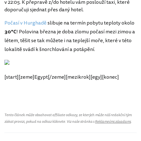
v 22:05. K přepravě z/do hotelu vám poslouží taxi, které
doporučuji sjednat přes daný hotel.
Počasí v Hurghadě
slibuje na termín pobytu teploty okolo
30°C
! Polovina března je doba zlomu počasí mezi zimou a
létem, těšit se tak můžete i na teplejší moře, které v této
lokalitě svádí k šnorchlování a potápění.
[start][zeme]Egypt[/zeme][mezikrok][egy][konec]
Egypt
Tento článek může obsahovat affiliate odkazy, ze kterých může náš redakční tým
získat provizi, pokud na odkaz kliknete. Viz naše stránka s
Reklamními zásadami
.