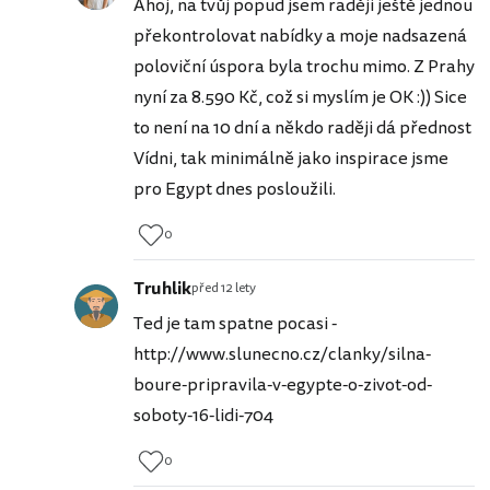
Ahoj, na tvůj popud jsem raději ještě jednou
překontrolovat nabídky a moje nadsazená
poloviční úspora byla trochu mimo. Z Prahy
nyní za 8.590 Kč, což si myslím je OK :)) Sice
to není na 10 dní a někdo raději dá přednost
Vídni, tak minimálně jako inspirace jsme
pro Egypt dnes posloužili.
0
Truhlik
před 12 lety
Ted je tam spatne pocasi -
http://www.slunecno.cz/clanky/silna-
boure-pripravila-v-egypte-o-zivot-od-
soboty-16-lidi-704
0