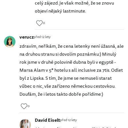
celý zájezd. Je však možné, že se znovu
objeví nějaký lastminute.
0
verucz
před 12 lety
zdravím, neříkám, že cena letenky není úžasná, ale
na druhou stranu si dovolím poznámku:) Minulý
rok jsme v druhé polovině dubna byli v egyptě -
Marsa Alam v 5* hotelu s all inclusive za 7tis. Odlet
byl z Lipska. S tím, že jsme se nemuseli starat
vůbec o nic, vše zařízeno německou cestovkou.
Doufám, že i letos takto dobře pořídíme:)
0
David Eiselt
před 12 lety