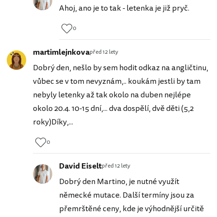
Ahoj, ano je to tak - letenka je již pryč.
0
martimlejnkova
před 12 lety
Dobrý den, nešlo by sem hodit odkaz na angličtinu,
vůbec se v tom nevyznám,.. koukám jestli by tam
nebyly letenky až tak okolo na duben nejlépe
okolo 20.4. 10-15 dní,... dva dospělí, dvě děti (5,2
roky)Díky,...
0
David Eiselt
před 12 lety
Dobrý den Martino, je nutné využít
německé mutace. Další termíny jsou za
přemrštěné ceny, kde je výhodnější určitě