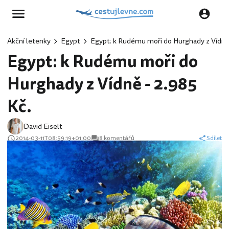
Akční letenky
Egypt
Egypt: k Rudému moři do Hurghady z Vídně 
Egypt: k Rudému moři do
Hurghady z Vídně - 2.985
Kč.
David Eiselt
2014-03-11T08:59:19+01:00
8 komentářů
Sdílet