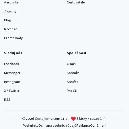
Aerolinky
Cestovatelé
Zájezdy
Blog
Recenze
Promo kódy
Sleduj nás
Společnost
Facebook
O nás
Messenger
Kontakt
Instagram
Kariéra
X / Twitter
Pro CK
RSS
© 2026 Cestujlevne.com s.r.o.
Z lásky k cestování
Podmínky
Ochrana osobních údajů
Reklama
Oznámení