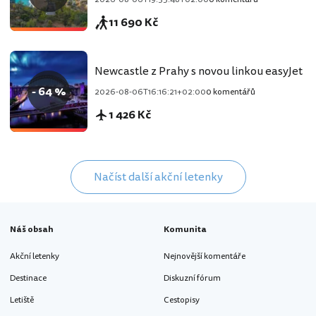
11 690 Kč
Newcastle z Prahy s novou linkou easyJet
- 64 %
2026-08-06T16:16:21+02:00
0 komentářů
1 426 Kč
Načíst další akční letenky
Náš obsah
Komunita
Akční letenky
Nejnovější komentáře
Destinace
Diskuzní fórum
Letiště
Cestopisy