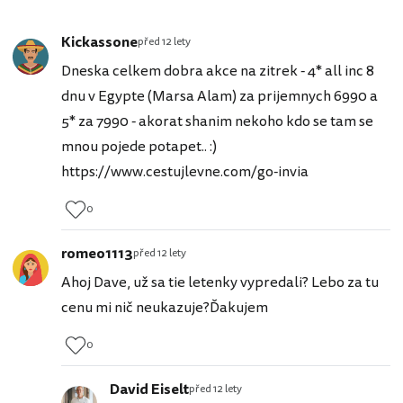
Kickassone
před 12 lety
Dneska celkem dobra akce na zitrek - 4* all inc 8
dnu v Egypte (Marsa Alam) za prijemnych 6990 a
5* za 7990 - akorat shanim nekoho kdo se tam se
mnou pojede potapet.. :)
https://www.cestujlevne.com/go-invia
0
romeo1113
před 12 lety
Ahoj Dave, už sa tie letenky vypredali? Lebo za tu
cenu mi nič neukazuje?Ďakujem
0
David Eiselt
před 12 lety