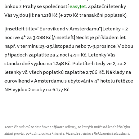
linkou z Prahy se společností
easyJet
. Zpáteční letenky
Vás vyjdou již na 1.218 Kč (+ 270 Kč transakční poplatek).
[insetleft title="Eurovíkend v Amsterdamu"]Letenky + 2
noci ve 4* za 3.088 Kč[/insetleft]Nechť je příkladem let
např. v termínu 23.-25.listopadu nebo 7.-9.prosince. V obou
případech zaplatíte za 2 noci 3.411 Kč. Letenky Vás
standardně vyjdou na 1.248 Kč. Poletíte-li tedy ve 2, za 2
letenky vč. všech poplatků zaplatíte 2.766 Kč. Náklady na
eurovíkend v Amsterdamu s ubytování v 4* hotelu řetězce
NH vyjdou 2 osoby na 6.177 Kč.
Tento článek může obsahovat affiliate odkazy, ze kterých může náš redakční tým
získat provizi, pokud na odkaz kliknete. Viz naše stránka s
Reklamními zásadami
.