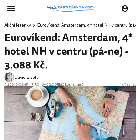
Akční letenky
Eurovíkend: Amsterdam, 4* hotel NH v centru (pá-ne)
Eurovíkend: Amsterdam, 4*
hotel NH v centru (pá-ne) -
3.088 Kč.
David Eiselt
2012-09-18T15:30:16+02:00
0 komentářů
Sdílet