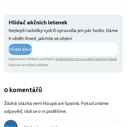
Hlídač akčních letenek
Nejlepší nabídky vydrží zpravidla jen pár hodin. Dáme
ti vědět ihned, jakmile se objeví
Hlídat akce
Nastavením hlídače souhlasíš s
podmínkami zpracování osobních údajů
.
Kdykoliv se můžeš odhlásit.
0 komentářů
Žádná otázka není hloupá ani špatná. Pokud známe
odpověď, rádi se o ni podělíme.