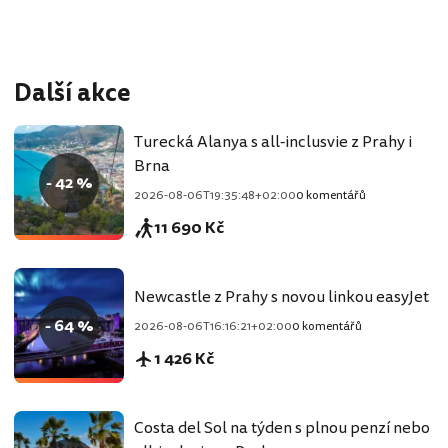
Další akce
Turecká Alanya s all-inclusvie z Prahy i
Brna
- 42 %
2026-08-06T19:35:48+02:00
0 komentářů
11 690 Kč
Newcastle z Prahy s novou linkou easyJet
- 64 %
2026-08-06T16:16:21+02:00
0 komentářů
1 426 Kč
Costa del Sol na týden s plnou penzí nebo