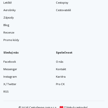
Letiště
Cestopisy
Aerolinky
Cestovatelé
Zájezdy
Blog
Recenze
Promo kódy
Sleduj nás
Společnost
Facebook
O nás
Messenger
Kontakt
Instagram
Kariéra
X / Twitter
Pro CK
RSS
© 2026 Cestujlevne.com s.r.o.
Z lásky k cestování