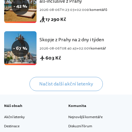
all-inclusive z Prahy
- 42 %
2026-08-06T11:23:03+02:00
0 komentářů
17 290 Kč
Skopje z Prahy na 2 dny i týden
- 67 %
2026-08-06T08:40:43+02:00
1 komentář
603 Kč
Načíst další akční letenky
Náš obsah
Komunita
Akční letenky
Nejnovější komentáře
Destinace
Diskuzní fórum