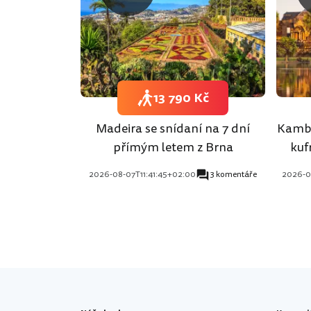
13 790 Kč
Madeira se snídaní na 7 dní
Kambo
přímým letem z Brna
kuf
2026-08-07T11:41:45+02:00
3 komentáře
2026-0