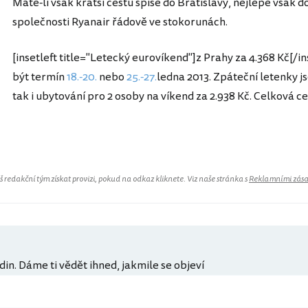
Máte-li však kratší cestu spíše do Bratislavy, nejlépe však d
společnosti Ryanair řádově ve stokorunách.
[insetleft title="Letecký eurovíkend"]z Prahy za 4.368 Kč[
být termín
18.-20.
nebo
25.-27.
ledna 2013. Zpáteční letenky j
tak i ubytování pro 2 osoby na víkend za 2.938 Kč. Celková ce
Belgie
redakční tým získat provizi, pokud na odkaz kliknete. Viz naše stránka s
Reklamními zás
din. Dáme ti vědět ihned, jakmile se objeví