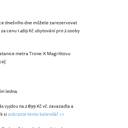
nce dnešního dne můžete zarezervovat
 za cenu 1.469 Kč ubytování pro 2 osoby
 stanice metra Trone. K Magrittovu
ce]
ím ledna.
s vyjdou na 2.899 Kč vč. zavazadla a
k si
zobrazte tento kalendář >>