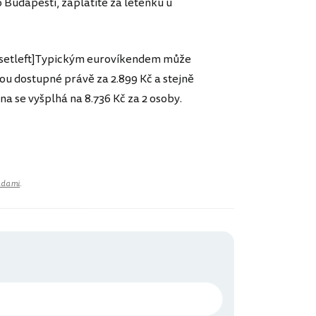
o Budapešti, zaplatíte za letenku u
/insetleft]Typickým eurovíkendem může
sou dostupné právě za 2.899 Kč a stejně
na se vyšplhá na 8.736 Kč za 2 osoby.
adami
.