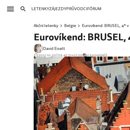
LETENKY
ZÁJEZDY
PRŮVODCI
FÓRUM
Akční letenky
Belgie
Eurovíkend: BRUSEL, 4* v c
Eurovíkend: BRUSEL, 4*
David Eiselt
2012-10-30T09:45:51+01:00
0 komentářů