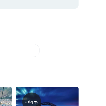
- 64 %