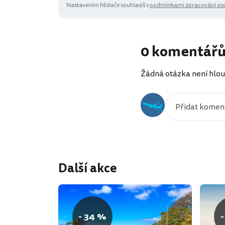
Nastavením hlídače souhlasíš s
podmínkami zpracování oso
0 komentář
Žádná otázka není hlou
Další akce
- 34 %
-