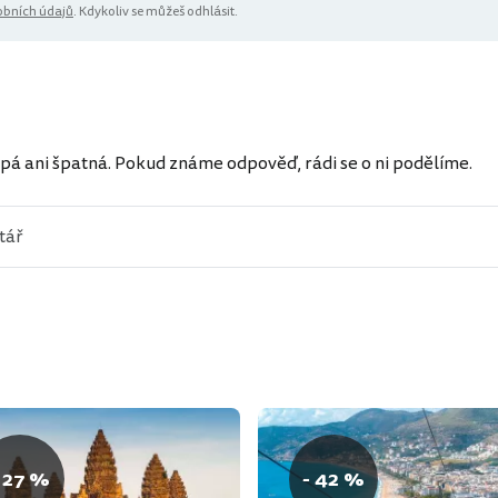
bních údajů
. Kdykoliv se můžeš odhlásit.
ů
pá ani špatná. Pokud známe odpověď, rádi se o ni podělíme.
 27 %
- 42 %