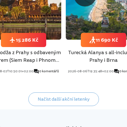
15 286 Kč
11 690 Kč
dža z Prahy s odbaveným
Turecká Alanya s all-inclu
rem (Siem Reap i Phnom
Prahy i Brna
Penh)
8-07T10:50:01+02:00
0 komentářů
2026-08-06T19:35:48+02:00
0 ko
Načíst další akční letenky