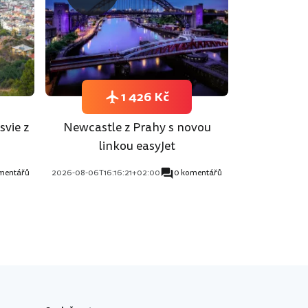
1 426 Kč
svie z
Newcastle z Prahy s novou
linkou easyJet
mentářů
2026-08-06T16:16:21+02:00
0 komentářů