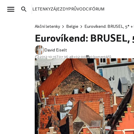
LETENKY
ZÁJEZDY
PRŮVODCI
FÓRUM
Akční letenky
Belgie
Eurovíkend: BRUSEL, 5* + l
Eurovíkend: BRUSEL, 5*
David Eiselt
2012-10-15T07:36:48+02:00
0 komentářů