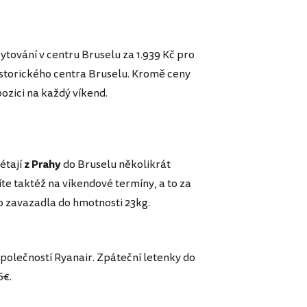
ytování v centru Bruselu za 1.939 Kč pro
historického centra Bruselu. Kromě ceny
pozici na každý víkend.
étají
z Prahy
do Bruselu několikrát
díte taktéž na víkendové termíny, a to za
o zavazadla do hmotnosti 23kg.
společností Ryanair. Zpáteční letenky do
6€.