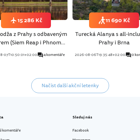
15 286 Kč
11 690 Kč
dža z Prahy s odbaveným
Turecká Alanya s all-inclu
rem (Siem Reap i Phnom
Prahy i Brna
Penh)
8-07T10:50:01+02:00
4 komentáře
2026-08-06T19:35:48+02:00
0 ko
Načíst další akční letenky
ta
Sleduj nás
ší komentáře
Facebook