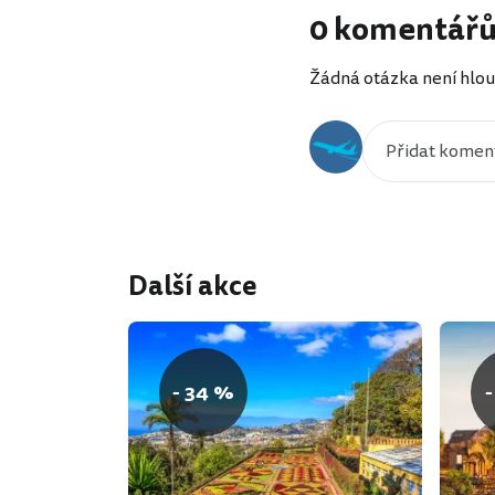
0 komentář
Žádná otázka není hlou
Další akce
- 34 %
-