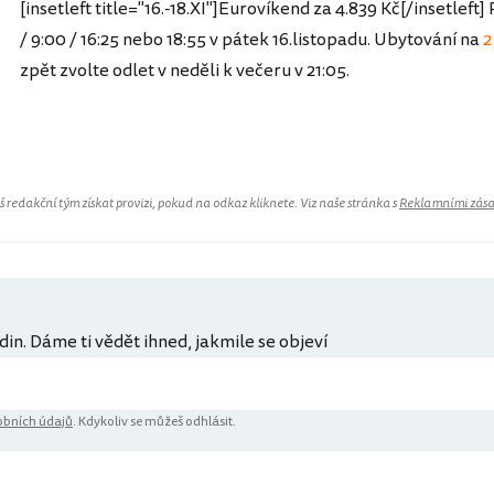
[insetleft title="16.-18.XI"]Eurovíkend za 4.839 Kč[/insetleft
/ 9:00 / 16:25 nebo 18:55 v pátek 16.listopadu. Ubytování na
2
zpět zvolte odlet v neděli k večeru v 21:05.
redakční tým získat provizi, pokud na odkaz kliknete. Viz naše stránka s
Reklamními zás
din. Dáme ti vědět ihned, jakmile se objeví
bních údajů
. Kdykoliv se můžeš odhlásit.