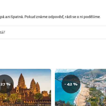
ů
pá ani špatná. Pokud známe odpověď, rádi se o ni podělíme.
 27 %
- 42 %