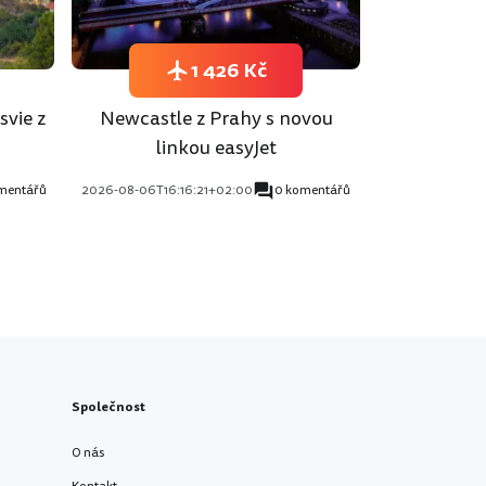
1 426 Kč
svie z
Newcastle z Prahy s novou
linkou easyJet
mentářů
2026-08-06T16:16:21+02:00
0 komentářů
Společnost
O nás