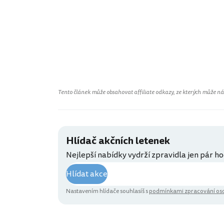
Tento článek může obsahovat affiliate odkazy, ze kterých může náš 
Hlídač akčních letenek
Nejlepší nabídky vydrží zpravidla jen pár ho
Hlídat akce
Nastavením hlídače souhlasíš s
podmínkami zpracování oso