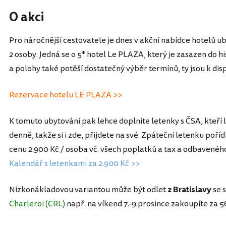
O akci
Pro náročnější cestovatele je dnes v akční nabídce hotelů ub
2 osoby. Jedná se o 5* hotel Le PLAZA, který je zasazen do 
a polohy také potěší dostatečný výběr termínů, ty jsou k dis
Rezervace hotelu LE PLAZA >>
K tomuto ubytování pak lehce doplníte letenky s ČSA, kteří l
denně, takže si i zde, přijdete na své. Zpáteční letenku poří
cenu 2.900 Kč / osoba vč. všech poplatků a tax a odbavenéh
Kalendář s letenkami za 2.900 Kč >>
Nízkonákladovou variantou může být odlet
z Bratislavy
se 
Charleroi (CRL)
např. na víkend 7.-9.prosince zakoupíte za 5