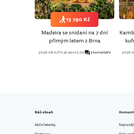
13 790 Kč
Madeira se snídaní na 7 dní
Kambo
přímým letem z Brna
kuf
2026-08-07T11:41:45+02:00
3 komentáře
2026-0
Náš obsah
Komuni
Akční letenky
Nejnověj