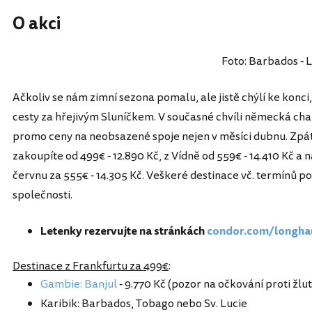
O akci
Foto: Barbados - 
Ačkoliv se nám zimní sezona pomalu, ale jistě chýlí ke konc
cesty za hřejivým Sluníčkem. V současné chvíli německá ch
promo ceny na neobsazené spoje nejen v měsíci dubnu. Zpát
zakoupíte od 499€ - 12.890 Kč, z Vídně od 559€ - 14.410 Kč a
červnu za 555€ - 14.305 Kč. Veškeré destinace vč. termínů 
společnosti.
Letenky rezervujte na stránkách
condor.com/longha
Destinace z Frankfurtu za 499€
:
Gambie: Banjul
- 9.770 Kč (pozor na očkování proti žlut
Karibik: Barbados, Tobago nebo Sv. Lucie