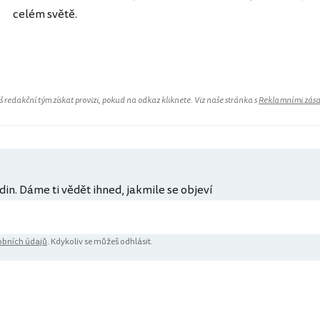
celém světě.
redakční tým získat provizi, pokud na odkaz kliknete. Viz naše stránka s
Reklamními zás
din. Dáme ti vědět ihned, jakmile se objeví
bních údajů
. Kdykoliv se můžeš odhlásit.
ů