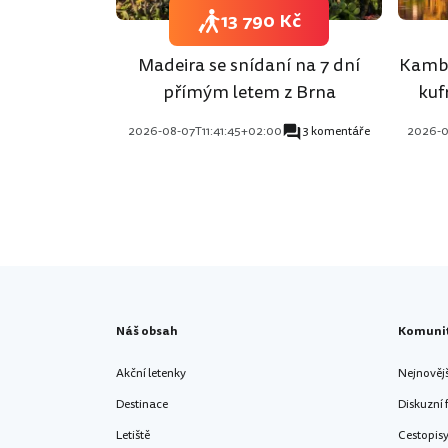
13 790 Kč
Madeira se snídaní na 7 dní
Kambo
přímým letem z Brna
kuf
2026-08-07T11:41:45+02:00
3 komentáře
2026-0
Náš obsah
Komuni
Akční letenky
Nejnověj
Destinace
Diskuzní
Letiště
Cestopis