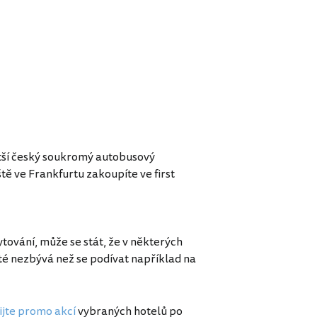
tší český soukromý autobusový
tě ve Frankfurtu zakoupíte ve first
tování, může se stát, že v některých
é nezbývá než se podívat například na
ijte promo akcí
vybraných hotelů po