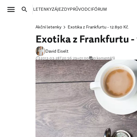
LETENKY
ZÁJEZDY
PRŮVODCI
FÓRUM
Akční letenky
Exotika z Frankfurtu - 12.890 Kč.
Exotika z Frankfurtu -
David Eiselt
2013-03-28T20:56:29+01:00
0 komentářů