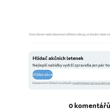
Tento článek může obsahovat affiliate odkazy, ze kterých může náš 
Hlídač akčních letenek
Nejlepší nabídky vydrží zpravidla jen pár ho
Hlídat akce
Nastavením hlídače souhlasíš s
podmínkami zpracování oso
0 komentář