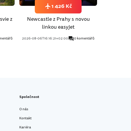
1 426 Kč
svie z
Newcastle z Prahy s novou
linkou easyJet
mentářů
2026-08-06T16:16:21+02:00
0 komentářů
Společnost
O nás
Kontakt
Kariéra