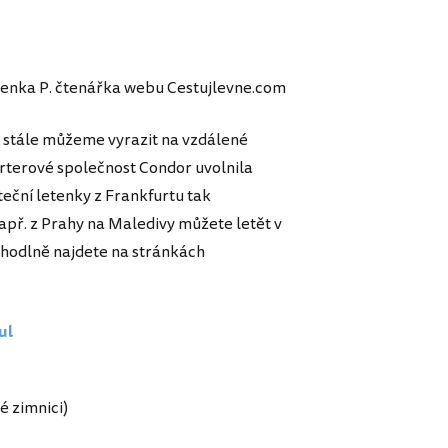
Lenka P. čtenářka webu Cestujlevne.com
i, stále můžeme vyrazit na vzdálené
arterové společnost Condor uvolnila
eční letenky z Frankfurtu tak
 např. z Prahy na Maledivy můžete letět v
pohodlně najdete na stránkách
ul
é zimnici)