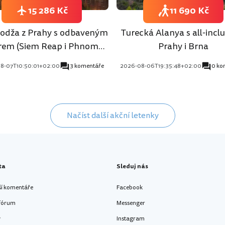
15 286 Kč
11 690 Kč
dža z Prahy s odbaveným
Turecká Alanya s all-inclu
rem (Siem Reap i Phnom
Prahy i Brna
Penh)
8-07T10:50:01+02:00
3 komentáře
2026-08-06T19:35:48+02:00
0 ko
Načíst další akční letenky
ta
Sleduj nás
ší komentáře
Facebook
 fórum
Messenger
y
Instagram