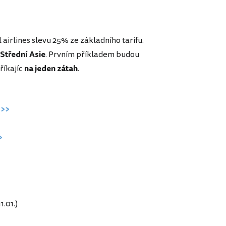
 airlines slevu 25% ze základního tarifu.
 Střední Asie
. Prvním příkladem budou
říkajíc
na jeden zátah
.
 >>
>
1.01.)