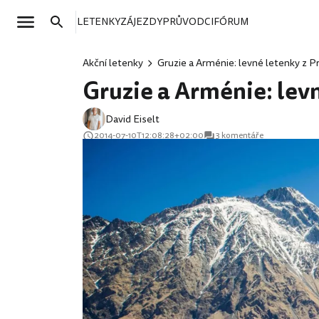
LETENKY
ZÁJEZDY
PRŮVODCI
FÓRUM
Akční letenky
Gruzie a Arménie: levné letenky z Pr
Gruzie a Arménie: levn
David Eiselt
2014-07-10T12:08:28+02:00
3 komentáře