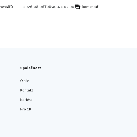
mentářů
2026-08-06T08:40:43+02:00
1 komentář
Společnost
O nás
Kontakt
Kariéra
Pro CK