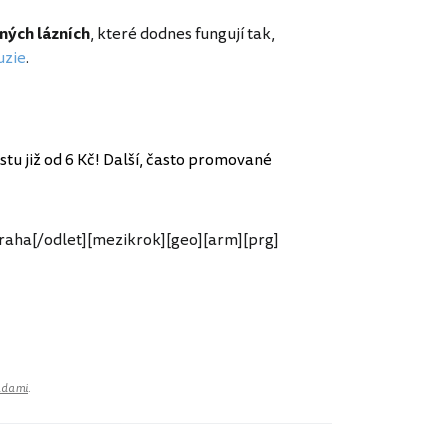
rných lázních
, které dodnes fungují tak,
uzie
.
estu již od 6 Kč! Další, často promované
aha[/odlet][mezikrok][geo][arm][prg]
adami
.