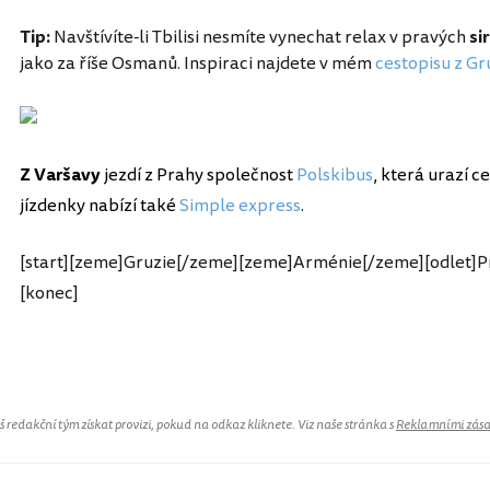
Tip:
Navštívíte-li Tbilisi nesmíte vynechat relax v pravých
si
jako za říše Osmanů. Inspiraci najdete v mém
cestopisu z Gr
Z Varšavy
jezdí z Prahy společnost
Polskibus
, která urazí c
jízdenky nabízí také
Simple express
.
[start][zeme]Gruzie[/zeme][zeme]Arménie[/zeme][odlet]Pr
[konec]
redakční tým získat provizi, pokud na odkaz kliknete. Viz naše stránka s
Reklamními zás