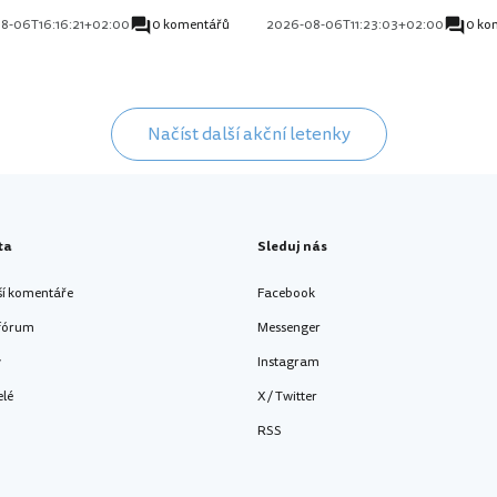
8-06T16:16:21+02:00
0 komentářů
2026-08-06T11:23:03+02:00
0 ko
Načíst další akční letenky
ta
Sleduj nás
ší komentáře
Facebook
 fórum
Messenger
y
Instagram
elé
X / Twitter
RSS