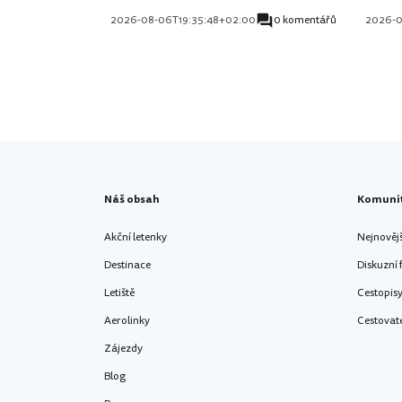
2026-08-06T19:35:48+02:00
0 komentářů
2026-0
Náš obsah
Komuni
Akční letenky
Nejnověj
Destinace
Diskuzní
Letiště
Cestopis
Aerolinky
Cestovat
Zájezdy
Blog