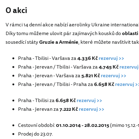
O akci
V rámci 14 denní akce nabízí aerolinky Ukraine international
Díky tomu můžeme ulovit pár zajímavých kousků do
oblasti
sousedící státy
Gruzie a Arménie
, které můžete navštívit tak
Praha - Tbilisi - Varšava za
4.336 Kč
rezervuj >>
Praha - Jerevan / Tbilisi - Varšava za
4.745 Kč
rezervuj
Praha - Jerevan - Varšava za
5.821 Kč
rezervuj >>
Praha - Jerevan / Tbilisi - Praha za
6.658 Kč
rezervuj >
Praha - Tbilisi za
6.658 Kč
rezervuj >>
Praha - Jerevan za
7.222 Kč
rezervuj >>
Cestovní období:
01.10.2014 - 28.02.2015
(mimo 15.12.-1
Prodej do 23.07.