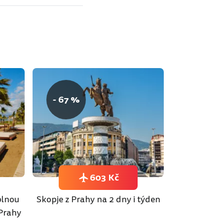
- 67 %
603 Kč
plnou
Skopje z Prahy na 2 dny i týden
 Prahy