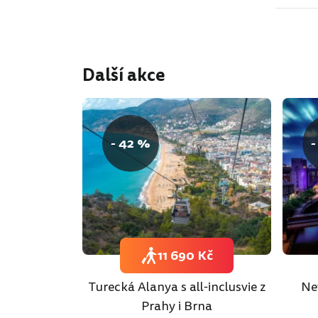
Další akce
- 42 %
-
11 690 Kč
Turecká Alanya s all-inclusvie z
Ne
Prahy i Brna