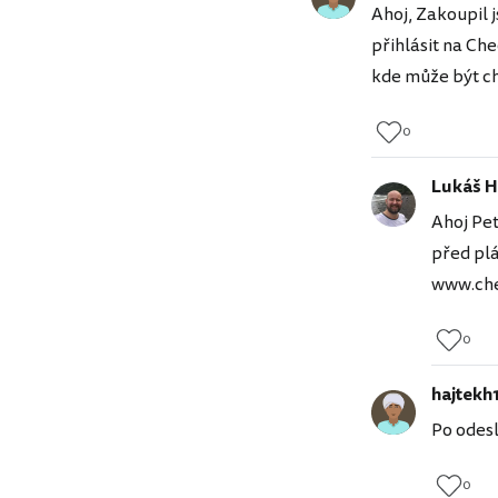
Ahoj, Zakoupil 
přihlásit na Ch
kde může být ch
0
Lukáš H
Ahoj Pet
před pl
www.che
0
hajtekh
Po odesl
0