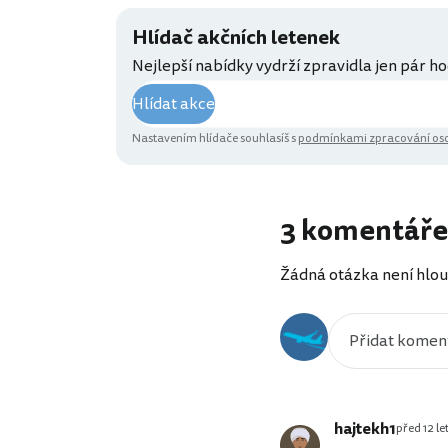
Hlídač akčních letenek
Nejlepší nabídky vydrží zpravidla jen pár ho
Hlídat akce
Nastavením hlídače souhlasíš s
podmínkami zpracování oso
3 komentáře
Žádná otázka není hlou
hajtekh1
před 12 le