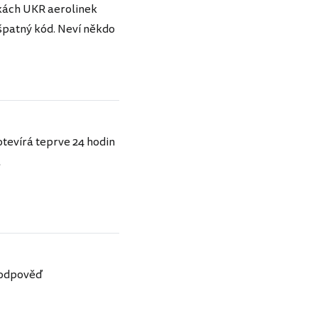
nkách UKR aerolinek
 špatný kód. Neví někdo
otevírá teprve 24 hodin
a
a odpověď