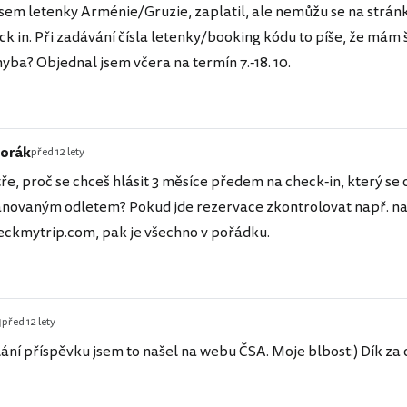
jsem letenky Arménie/Gruzie, zaplatil, ale nemůžu se na strá
eck in. Při zadávání čísla letenky/booking kódu to píše, že mám
yba? Objednal jsem včera na termín 7.-18. 10.
orák
před 12 lety
ře, proč se chceš hlásit 3 měsíce předem na check-in, který se 
ánovaným odletem? Pokud jde rezervace zkontrolovat např. n
ckmytrip.com, pak je všechno v pořádku.
1
před 12 lety
ání příspěvku jsem to našel na webu ČSA. Moje blbost:) Dík z