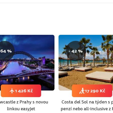
 64 %
- 42 %
1 426 Kč
17 290 Kč
wcastle z Prahy s novou
Costa del Sol na týden s 
linkou easyJet
penzí nebo all-inclusive z