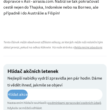
dopravce v Asii - airasia.com. Nabízí se tak pokračovat
cestě nejen do Thajska, Indonésie nebo na Borneo, ale
případně i do Austrálie a Filipín!
Tento článek může obsahovat affiliate odkazy, ze kterých může náš redakční tým
získat provizi, pokud na odkaz kliknete. Viz naše stránka s
Reklamními zásadami
.
Hlídač akčních letenek
Nejlepší nabídky vydrží zpravidla jen pár hodin. Dáme
ti vědět ihned, jakmile se objeví
Hlídat akce
Nastavením hlídače souhlasíš s
podmínkami zpracování osobních údajů
.
Kdykoliv se můžeš odhlásit.