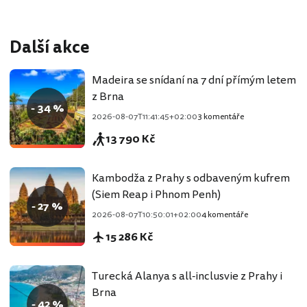
Další akce
Madeira se snídaní na 7 dní přímým letem
z Brna
- 34 %
2026-08-07T11:41:45+02:00
3 komentáře
13 790 Kč
Kambodža z Prahy s odbaveným kufrem
(Siem Reap i Phnom Penh)
- 27 %
2026-08-07T10:50:01+02:00
4 komentáře
15 286 Kč
Turecká Alanya s all-inclusvie z Prahy i
Brna
- 42 %