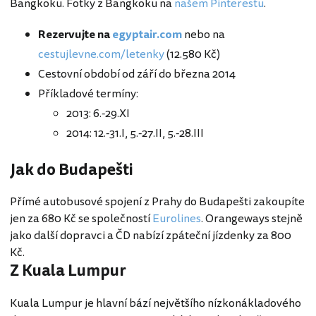
Bangkoku. Fotky z Bangkoku na
našem Pinterestu
.
Rezervujte na
egyptair.com
nebo na
cestujlevne.com/letenky
(12.580 Kč)
Cestovní období od září do března 2014
Příkladové termíny:
2013: 6.-29.XI
2014: 12.-31.I, 5.-27.II, 5.-28.III
Jak do Budapešti
Přímé autobusové spojení z Prahy do Budapešti zakoupíte
jen za 680 Kč se společností
Eurolines
. Orangeways stejně
jako další dopravci a ČD nabízí zpáteční jízdenky za 800
Kč.
Z Kuala Lumpur
Kuala Lumpur je hlavní bází největšího nízkonákladového