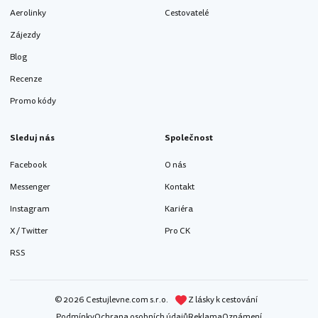
Aerolinky
Cestovatelé
Zájezdy
Blog
Recenze
Promo kódy
Sleduj nás
Společnost
Facebook
O nás
Messenger
Kontakt
Instagram
Kariéra
X / Twitter
Pro CK
RSS
© 2026 Cestujlevne.com s.r.o.
Z lásky k cestování
Podmínky
Ochrana osobních údajů
Reklama
Oznámení