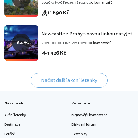
2026-08-06T19:35:48+02:00
0 komentářů
11 690 Kč
Newcastle z Prahy s novou linkou easyJet
- 64 %
2026-08-06T16:16:21+02:00
0 komentářů
1 426 Kč
Načíst další akční letenky
Náš obsah
Komunita
Akční letenky
Nejnovější komentáře
Destinace
Diskuzní fórum
Letiště
Cestopisy