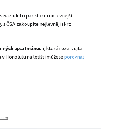
zavazadel o pár stokorun levnější
y s ČSA zakoupíte nejlevněji skrz
romých apartmánech
, které rezervujte
ta v Honolulu na letišti můžete
porovnat
adami
.