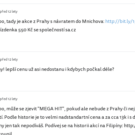
před 12 lety
o, tady je akce z Prahy s návratem do Mnichova:
http://bit.ly
 jízdenka 550 Kč se společností sa.cz
před 12 lety
y! lepší cenu už asi nedostanu i kdybych počkal déle?
před 12 lety
o, může se zjevit "MEGA HIT", pokud ale nebude z Prahy či nejbl
í. Podle historie je to velmi nadstandartní cena a za cca 13k i 
íny jen tak nepodíváš. Podívej se na historii akcí na Filipíny: htt
koupil