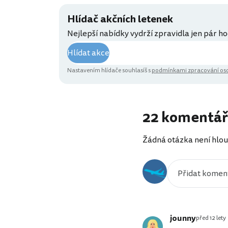
Hlídač akčních letenek
Nejlepší nabídky vydrží zpravidla jen pár ho
Hlídat akce
Nastavením hlídače souhlasíš s
podmínkami zpracování oso
22 komentá
Žádná otázka není hlou
jounny
před 12 lety