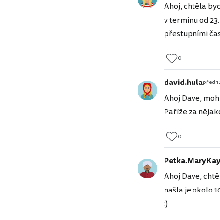
Ahoj, chtěla by
v termínu od 23.
přestupními čas
0
david.hula
před 12
Ahoj Dave, mohl
Paříže za nějak
0
Petka.MaryKa
Ahoj Dave, chtěl
našla je okolo 1
:)