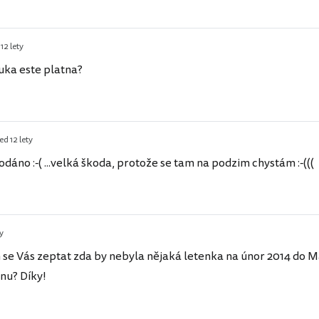
12 lety
nuka este platna?
ed 12 lety
odáno :-( ...velká škoda, protože se tam na podzim chystám :-(((
ty
h se Vás zeptat zda by nebyla nějaká letenka na únor 2014 do Ma
nu? Díky!