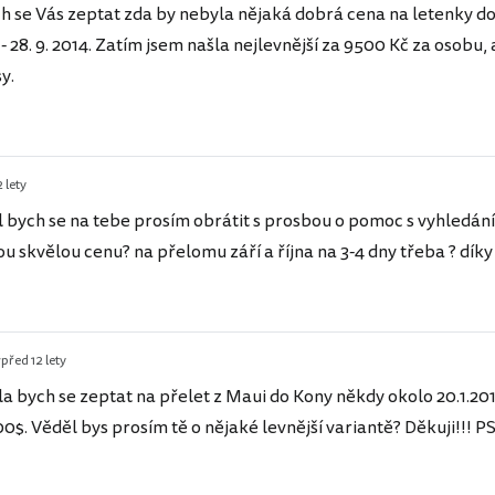
ch se Vás zeptat zda by nebyla nějaká dobrá cena na letenky 
 - 28. 9. 2014. Zatím jsem našla nejlevnější za 9500 Kč za osobu,
y.
 lety
 bych se na tebe prosím obrátit s prosbou o pomoc s vyhledán
ou skvělou cenu? na přelomu září a října na 3-4 dny třeba ? dík
y
před 12 lety
a bych se zeptat na přelet z Maui do Kony někdy okolo 20.1.201
00$. Věděl bys prosím tě o nějaké levnější variantě? Děkuji!!! P