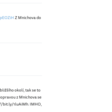
/1pEOZiH
Z Mnichova do
ižšího okolí, tak se to
s dopravou z Mnichova se
p://bit.ly/1luAiMh. IMHO,