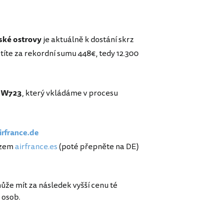
jské ostrovy
je aktuálně k dostání skrz
etíte za rekordní sumu 448€, tedy 12.300
OW723
, který vkládáme v procesu
irfrance.de
azem
airfrance.es
(poté přepněte na DE)
může mít za následek vyšší cenu té
 osob.