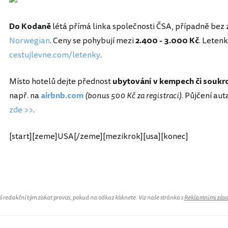
Do Kodaně
létá přímá linka společnosti ČSA, případně bez 
Norwegian
. Ceny se pohybují mezi
2.400 - 3.000 Kč
. Letenk
cestujlevne.com/letenky
.
Místo hotelů dejte přednost
ubytování v kempech či souk
např. na
airbnb.com
(bonus 500 Kč za registraci)
. Půjčení au
zde >>
.
[start][zeme]USA[/zeme][mezikrok][usa][konec]
redakční tým získat provizi, pokud na odkaz kliknete. Viz naše stránka s
Reklamními zás