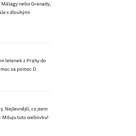
do Málagy nebo Granady,
 ale s dlouhými
ím letenek z Prahy do
y moc za pomoc D.
5. Nejlevnější, co jsem
S: Miluju tuto webovku!