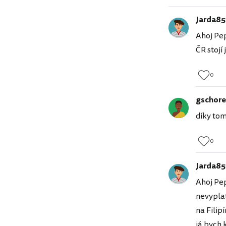
Jarda85
Ahoj Pep
ČR stojí
0
gschore
díky tom
0
Jarda85
Ahoj Pep
nevyplat
na Filip
já bych 