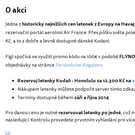
O akci
Jedna z
historicky nejnižších cen letenek z Evropy na Hava
rezervační portál aerolinií Air France. Přes půlku světa pol
Kč, a to z dobře a levně dostupné dánské Kodani.
Fígl spočívá ve využití promo kódu na 100€ v podobě
FLYN
objednávky na stránce
Persönliche Angaben
.
Rezervuj letenky Kodaň - Honolulu za 12.300 Kč na
a
Nákupem letenky můžete podpořit server tímto odk
Termíny dostupné během
září a října 2014
Pro danou cenu je nutné
rezervovat letenky po jedné
, což 
následující. Kontrolu provedete prvotním vyhledání pro více