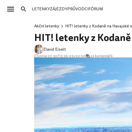
LETENKY
ZÁJEZDY
PRŮVODCI
FÓRUM
Akční letenky
HIT! letenky z Kodaně na Havajské o
HIT! letenky z Kodaně 
David Eiselt
2014-07-30T13:56:03+02:00
22 komentářů