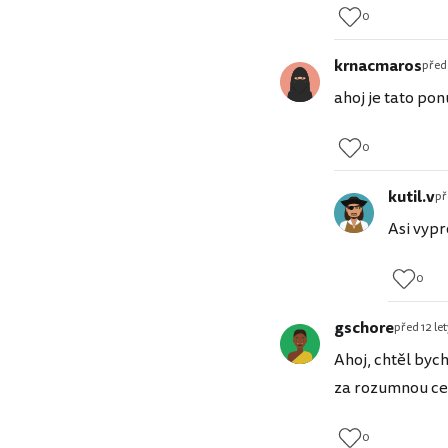
0
krnacmaros
před 
ahoj je tato po
0
kutil.v
př
Asi vypr
0
gschore
před 12 le
Ahoj, chtěl byc
za rozumnou ce
0