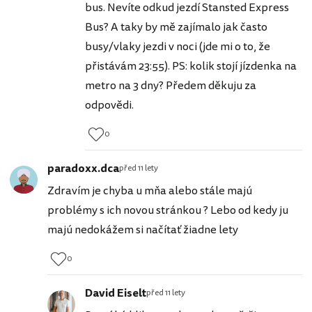
bus. Nevíte odkud jezdí Stansted Express
Bus? A taky by mě zajímalo jak často
busy/vlaky jezdi v noci (jde mi o to, že
přistávám 23:55). PS: kolik stojí jízdenka na
metro na 3 dny? Předem děkuju za
odpovědi.
0
paradoxx.dca
před 11 lety
Zdravím je chyba u mňa alebo stále majú
problémy s ich novou stránkou ? Lebo od kedy ju
majú nedokážem si načítať žiadne lety
0
David Eiselt
před 11 lety