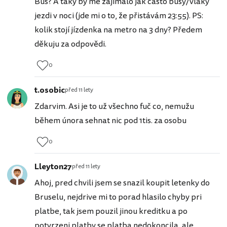
Bus? A taky by mě zajímalo jak často busy/vlaky
jezdi v noci (jde mi o to, že přistávám 23:55). PS:
kolik stojí jízdenka na metro na 3 dny? Předem
děkuju za odpovědi.
0
t.osobic
před 11 lety
Zdarvim. Asi je to už všechno fuč co, nemužu
během února sehnat nic pod 1tis. za osobu
0
Lleyton27
před 11 lety
Ahoj, pred chvili jsem se snazil koupit letenky do
Bruselu, nejdrive mi to porad hlasilo chyby pri
platbe, tak jsem pouzil jinou kreditku a po
potvrzeni platby se platba nedokoncila, ale