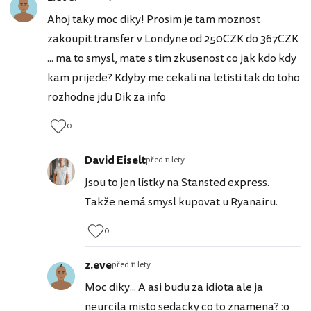
Ahoj taky moc diky! Prosim je tam moznost
zakoupit transfer v Londyne od 250CZK do 367CZK
... ma to smysl, mate s tim zkusenost co jak kdo kdy
kam prijede? Kdyby me cekali na letisti tak do toho
rozhodne jdu Dik za info
0
David Eiselt
před 11 lety
Jsou to jen lístky na Stansted express.
Takže nemá smysl kupovat u Ryanairu.
0
z.eve
před 11 lety
Moc diky... A asi budu za idiota ale ja
neurcila misto sedacky co to znamena? :o