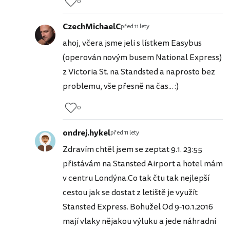
0
CzechMichaelC
před 11 lety
ahoj, včera jsme jeli s lístkem Easybus
(operován novým busem National Express)
z Victoria St. na Standsted a naprosto bez
problemu, vše přesně na čas... :)
0
ondrej.hykel
před 11 lety
Zdravím chtěl jsem se zeptat 9.1. 23:55
přistávám na Stansted Airport a hotel mám
v centru Londýna.Co tak čtu tak nejlepší
cestou jak se dostat z letiště je využít
Stansted Express. Bohužel Od 9-10.1.2016
mají vlaky nějakou výluku a jede náhradní