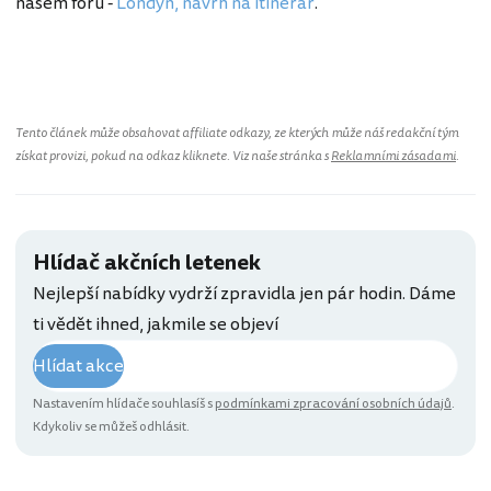
našem fóru -
Londýn, návrh na itinerář
.
Spojené království
Tento článek může obsahovat affiliate odkazy, ze kterých může náš redakční tým
získat provizi, pokud na odkaz kliknete. Viz naše stránka s
Reklamními zásadami
.
Hlídač akčních letenek
Nejlepší nabídky vydrží zpravidla jen pár hodin. Dáme
ti vědět ihned, jakmile se objeví
Hlídat akce
Nastavením hlídače souhlasíš s
podmínkami zpracování osobních údajů
.
Kdykoliv se můžeš odhlásit.