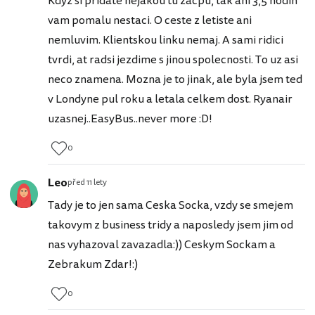
Kdyz si pridate nejakou tu zacpu, tak ani 3,5 hodin
vam pomalu nestaci. O ceste z letiste ani
nemluvim. Klientskou linku nemaj. A sami ridici
tvrdi, at radsi jezdime s jinou spolecnosti. To uz asi
neco znamena. Mozna je to jinak, ale byla jsem ted
v Londyne pul roku a letala celkem dost. Ryanair
uzasnej..EasyBus..never more :D!
0
Leo
před 11 lety
Tady je to jen sama Ceska Socka, vzdy se smejem
takovym z business tridy a naposledy jsem jim od
nas vyhazoval zavazadla:)) Ceskym Sockam a
Zebrakum Zdar!:)
0