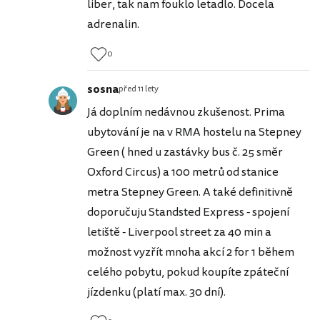
liber, tak nam fouklo letadlo. Docela
adrenalin.
0
sosna
před 11 lety
Já doplním nedávnou zkušenost. Prima
ubytování je na v RMA hostelu na Stepney
Green ( hned u zastávky bus č. 25 směr
Oxford Circus) a 100 metrů od stanice
metra Stepney Green. A také definitivně
doporučuju Standsted Express - spojení
letiště - Liverpool street za 40 min a
možnost vyzřít mnoha akcí 2 for 1 během
celého pobytu, pokud koupíte zpáteční
jízdenku (platí max. 30 dní).