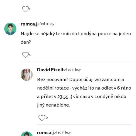
0
romca.j
před 11 lety
Najde se nějaký termín do Londýna pouze na jeden
den?
0
David Eiselt
před 11 lety
Bez nocování? Doporučuji wizzair.com a
nedělní rotace - vychází to na odlet v 6 ráno
a přílet v 23:55 ;) víc času v Londýně nikdo
jiný nenabídne.
0
romca.j
před 11 lety