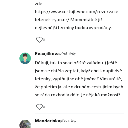
zde
https://www.cestujlevne.com/rezervace-
letenek-ryanair/ Momentálně již
nejlevnější termíny budou vyprodány.
0
Evaxjilkova
před 11 lety
Děkuji, tak to snad příště zvládnu :) Ještě
jsem se chtěla zeptat, když chci koupit dvě
letenky, vyplňují se obě jména? Vím určitě,
že poletím já, ale o druhém cestujícím bych
se ráda rozhodla déle. Je nějaká možnost?
0
Mandarinka
před 11 lety