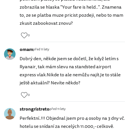
zobrazila se hlaska "Your fare is held...". Znamena
to, ze se platba muze pricist pozdeji, nebo to mam
zkusit zabookovat znovu?
0
omam
před 11 lety
Dobrý den, někde jsem se dočetl, že když letím s
Ryanair, tak mám slevu na standsted airport
express vlak.Nikde to ale nemůžu najít.Je to stále
ještě aktuální? Nevíte někdo?
0
strongristreto
před 11 lety
Perfektní..!!! Objednal jsem pro 4 osoby na 3 dny vč.
hotelu se snídaní za necelých 11.000,- celkově.