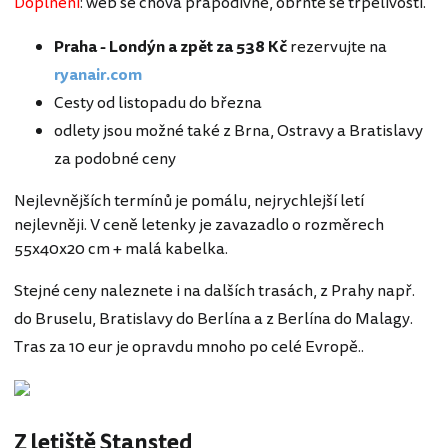
Doplnění
: web se chová prapodivně, obrňte se trpělivostí.
Praha - Londýn a zpět za 538 Kč
rezervujte na
ryanair.com
Cesty od listopadu do března
odlety jsou možné také z Brna, Ostravy a Bratislavy
za podobné ceny
Nejlevnějších termínů je pomálu, nejrychlejší letí
nejlevněji. V ceně letenky je zavazadlo o rozměrech
55x40x20 cm + malá kabelka.
Stejné ceny naleznete i na dalších trasách, z Prahy např.
do Bruselu, Bratislavy do Berlína a z Berlína do Malagy.
Tras za 10 eur je opravdu mnoho po celé Evropě..
Z letiště Stansted