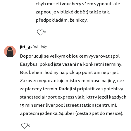
chyb museli vouchery všem vypnout, ale
zapnou je v blízké době :) takže tak.
předpokládám, že nikdy...
0
jiri_3
před 11 lety
Doporucuji se velkym obloukem vyvarovat spol.
Easybus, pokud jste vazani na konkretni terminy.
Bus behem hodiny na pick up point ani neprijel.
Zaroven negarantuje misto v minibuse na jiny, nez
zaplaceny termin. Radeji si priplatit za spolehlivy
standsted airport express vlak, ktrry jezdi kazdych
15 min smer liverpool street station (centrum).
Zpatecni jizdenka 24 liber (cesta zpet do mesice).
0