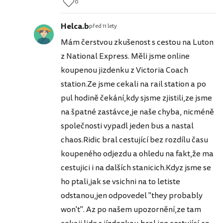
0
Helca.b
před 11 lety
Mám čerstvou zkušenost s cestou na Luton
z National Express. Měli jsme online
koupenou jizdenku z Victoria Coach
station.Ze jsme cekali na rail station a po
pul hodině čekání,kdy sjsme zjistili,ze jsme
na špatné zastávce,je naše chyba, nicméně
společnosti vypadl jeden bus a nastal
chaos.Ridic bral cestující bez rozdílu času
koupeného odjezdu a ohledu na fakt,že ma
cestujici i na dalších stanicich.Kdyz jsme se
ho ptali,jak se vsichni na to letiste
odstanou,jen odpovedel "they probably
won't". Az po našem upozornění,ze tam