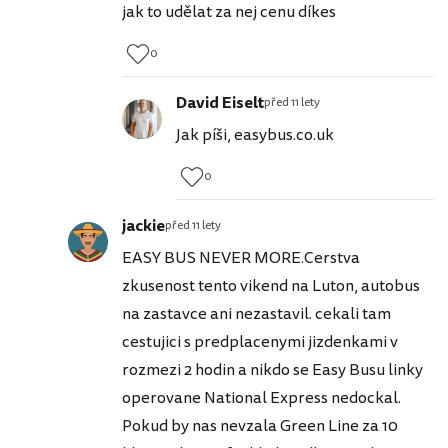
jak to udělat za nej cenu díkes
0
David Eiselt
před 11 lety
Jak píši, easybus.co.uk
0
jackie
před 11 lety
EASY BUS NEVER MORE.Cerstva
zkusenost tento vikend na Luton, autobus
na zastavce ani nezastavil. cekali tam
cestujici s predplacenymi jizdenkami v
rozmezi 2 hodin a nikdo se Easy Busu linky
operovane National Express nedockal.
Pokud by nas nevzala Green Line za 10