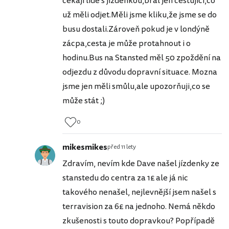
cekaji lide s jízdenkou,bral jen cestující,co
už měli odjet.Měli jsme kliku,že jsme se do
busu dostali.Zároveň pokud je v londýně
zácpa,cesta je může protahnout i o
hodinu.Bus na Stansted měl 50 zpoždění na
odjezdu z důvodu dopravní situace. Mozna
jsme jen měli smůlu,ale upozorňuji,co se
může stát ;)
0
mikesmikes
před 11 lety
Zdravím, nevím kde Dave našel jízdenky ze
stanstedu do centra za 1£ ale já nic
takového nenašel, nejlevnější jsem našel s
terravision za 6£ na jednoho. Nemá někdo
zkušenosti s touto dopravkou? Popřípadě