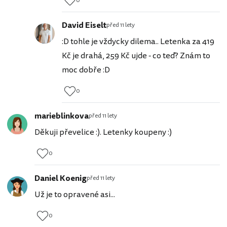
0
David Eiselt
před 11 lety
:D tohle je vždycky dilema.. Letenka za 419
Kč je drahá, 259 Kč ujde - co teď? Znám to
moc dobře :D
0
marieblinkova
před 11 lety
Děkuji převelice :). Letenky koupeny :)
0
Daniel Koenig
před 11 lety
Už je to opravené asi...
0