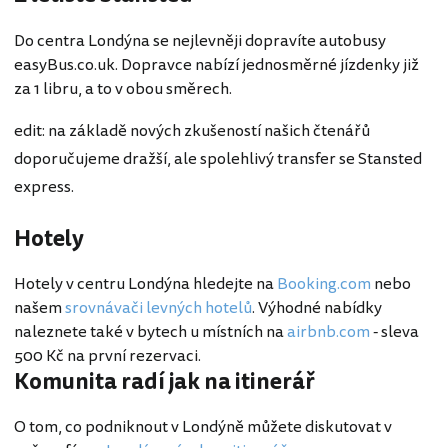
Do centra Londýna se nejlevněji dopravíte autobusy
easyBus.co.uk. Dopravce nabízí jednosměrné jízdenky již
za 1 libru, a to v obou směrech.
edit: na základě nových zkušeností našich čtenářů
doporučujeme dražší, ale spolehlivý transfer se Stansted
express.
Hotely
Hotely v centru Londýna hledejte na
Booking.com
nebo
našem
srovnávači levných hotelů
. Výhodné nabídky
naleznete také v bytech u místních na
airbnb.com
- sleva
500 Kč na první rezervaci.
Komunita radí jak na itinerář
O tom, co podniknout v Londýně můžete diskutovat v