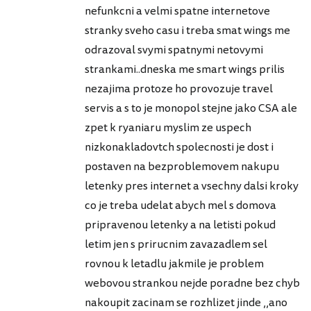
nefunkcni a velmi spatne internetove
stranky sveho casu i treba smat wings me
odrazoval svymi spatnymi netovymi
strankami..dneska me smart wings prilis
nezajima protoze ho provozuje travel
servis a s to je monopol stejne jako CSA ale
zpet k ryaniaru myslim ze uspech
nizkonakladovtch spolecnosti je dost i
postaven na bezproblemovem nakupu
letenky pres internet a vsechny dalsi kroky
co je treba udelat abych mel s domova
pripravenou letenky a na letisti pokud
letim jen s prirucnim zavazadlem sel
rovnou k letadlu jakmile je problem
webovou strankou nejde poradne bez chyb
nakoupit zacinam se rozhlizet jinde ,,ano