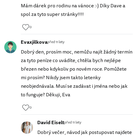
Mám dárek pro rodinu na vánoce :-) Díky Dave a
spol za tyto super stránky!!!!
0
Evaxjilkova
před 11 lety
Dobrý den, prosím moc, nemůžu najít žádný termín
za tyto peníze co uvádíte, chtěla bych nejlépe
březen nebo kdykoliv po novém roce. Pomůžete
mi prosím? Nikdy jsem takto letenky
neobjednávala. Musí se zadávat i jména nebo jak
to funguje? Děkuji, Eva
0
David Eiselt
před 11 lety
Dobrý večer, návod jak postupovat najdete