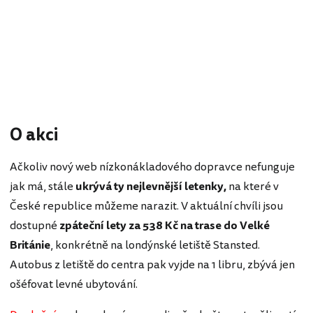
O akci
Ačkoliv nový web nízkonákladového dopravce nefunguje
jak má, stále
ukrývá ty nejlevnější letenky,
na které v
České republice můžeme narazit. V aktuální chvíli jsou
dostupné
zpáteční lety za 538 Kč na trase do Velké
Británie
, konkrétně na londýnské letiště Stansted.
Autobus z letiště do centra pak vyjde na 1 libru, zbývá jen
ošéfovat levné ubytování.