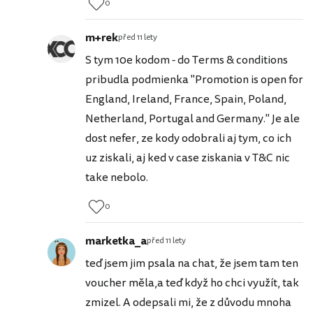
0
m+rek
před 11 lety
S tym 10e kodom - do Terms & conditions
pribudla podmienka "Promotion is open for
England, Ireland, France, Spain, Poland,
Netherland, Portugal and Germany." Je ale
dost nefer, ze kody odobrali aj tym, co ich
uz ziskali, aj ked v case ziskania v T&C nic
take nebolo.
0
marketka_a
před 11 lety
teď jsem jim psala na chat, že jsem tam ten
voucher měla,a teď když ho chci využít, tak
zmizel. A odepsali mi, že z důvodu mnoha