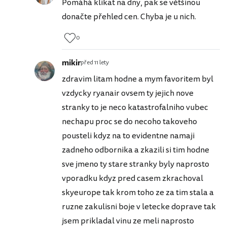
Pomáhá klikat na dny, pak se většinou
donačte přehled cen. Chyba je u nich.
0
mikir
před 11 lety
zdravim litam hodne a mym favoritem byl
vzdycky ryanair ovsem ty jejich nove
stranky to je neco katastrofalniho vubec
nechapu proc se do necoho takoveho
pousteli kdyz na to evidentne namaji
zadneho odbornika a zkazili si tim hodne
sve jmeno ty stare stranky byly naprosto
vporadku kdyz pred casem zkrachoval
skyeurope tak krom toho ze za tim stala a
ruzne zakulisni boje v letecke doprave tak
jsem prikladal vinu ze meli naprosto