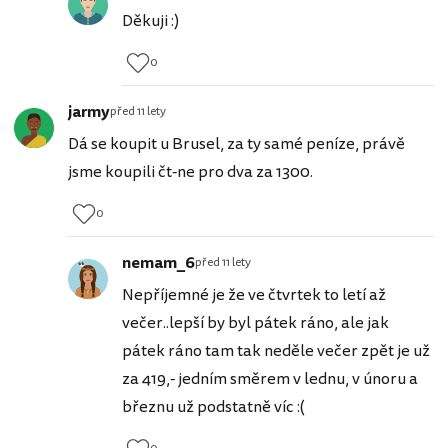
Děkuji :)
0
jarmy
před 11 lety
Dá se koupit u Brusel, za ty samé peníze, právě
jsme koupili čt-ne pro dva za 1300.
0
nemam_6
před 11 lety
Nepříjemné je že ve čtvrtek to letí až
večer..lepší by byl pátek ráno, ale jak
pátek ráno tam tak neděle večer zpět je už
za 419,- jedním směrem v lednu, v únoru a
březnu už podstatně víc :(