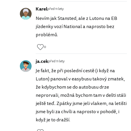
Karel
před 11 lety
Nevím jak Stansted, ale z Lutonu na EB
jízdenky vozí National a naprosto bez
problémů.
0
ja.cek
před 11 lety
Je fakt, že při poslední cestě (i když na
Luton) panoval v easybusu takový zmatek,
že kdybychom se do autobusu drze
neprorvali, možná bychom tam v dešti stáli
ještě teď.. Zpátky jsme jeli vlakem, na letišti
jsme byli za chvíli a naprosto v pohodě, i
když je to dražší.