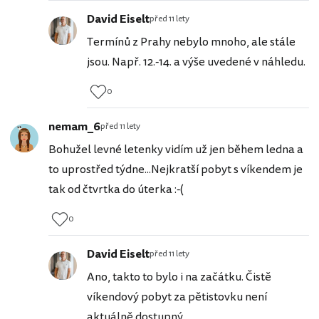
David Eiselt
před 11 lety
Termínů z Prahy nebylo mnoho, ale stále
jsou. Např. 12.-14. a výše uvedené v náhledu.
0
nemam_6
před 11 lety
Bohužel levné letenky vidím už jen během ledna a
to uprostřed týdne...Nejkratší pobyt s víkendem je
tak od čtvrtka do úterka :-(
0
David Eiselt
před 11 lety
Ano, takto to bylo i na začátku. Čistě
víkendový pobyt za pětistovku není
aktuálně dostupný.