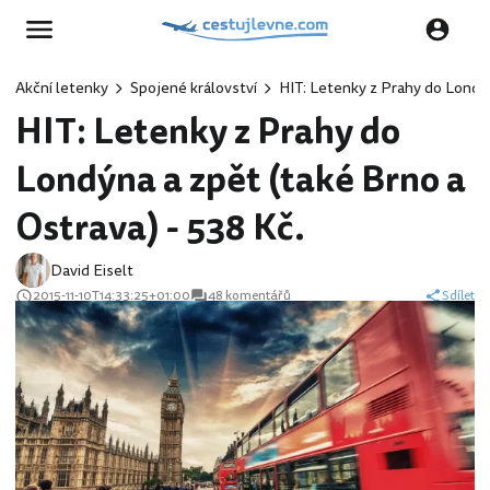
Akční letenky
Spojené království
HIT: Letenky z Prahy do Londýn
HIT: Letenky z Prahy do
Londýna a zpět (také Brno a
Ostrava) - 538 Kč.
David Eiselt
2015-11-10T14:33:25+01:00
48 komentářů
Sdílet