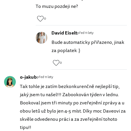
To muzu pozdeji ne?
0
David Eiselt
před 11 lety
Bude automaticky přiřazeno, jinak
za poplatek :)
0
o-jakub
před 11 lety
Tak tohle je zatím bezkonkurenčně nejlepší tip,
jaký jsem tu našel!!! Zabookován týden v lednu.
Bookoval jsem tři minuty po zveřejnění zprávy a u
obou letů už bylo jen 4-5 míst. Díky moc Daveovi za
skvěle odvedenou práci a za zveřejnění tohoto
tipu!!