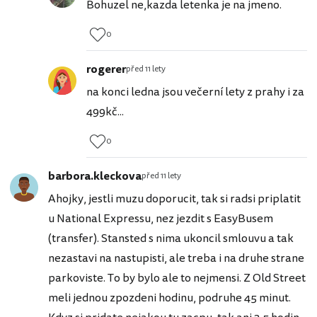
Bohuzel ne,kazda letenka je na jmeno.
0
rogerer
před 11 lety
na konci ledna jsou večerní lety z prahy i za
499kč...
0
barbora.kleckova
před 11 lety
Ahojky, jestli muzu doporucit, tak si radsi priplatit
u National Expressu, nez jezdit s EasyBusem
(transfer). Stansted s nima ukoncil smlouvu a tak
nezastavi na nastupisti, ale treba i na druhe strane
parkoviste. To by bylo ale to nejmensi. Z Old Street
meli jednou zpozdeni hodinu, podruhe 45 minut.