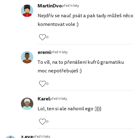
MartinDvo
před 11 lety
Nejdřív se nauč psát a pak tady můžeš něco
komentovat vole :)
0
eremi
před 11 lety
To víš, na to přenášení kufrů gramatiku
moc nepotřebuješ :)
0
Karel
před 11 lety
Lol, ten si ale nahonil ego :))))
0
z.eve
před 11 lety