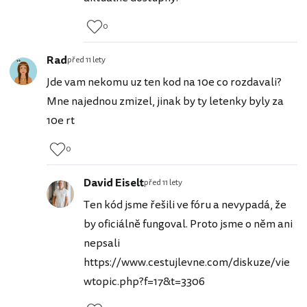
0
Rad
před 11 lety
Jde vam nekomu uz ten kod na 10e co rozdavali?
Mne najednou zmizel, jinak by ty letenky byly za
10e rt
0
David Eiselt
před 11 lety
Ten kód jsme řešili ve fóru a nevypadá, že
by oficiálně fungoval. Proto jsme o něm ani
nepsali
https://www.cestujlevne.com/diskuze/vie
wtopic.php?f=17&t=3306