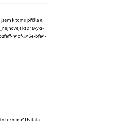
 jsem k tomu přišla a
_nejnovejsi-zpravy-2-
2feff-990f-456e-bfe9-
to termínu? Uvítala