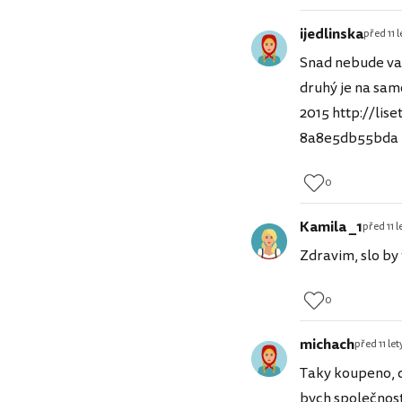
ijedlinska
před 11 l
Snad nebude vad
druhý je na sam
2015 http://li
8a8e5db55bda
0
Kamila _1
před 11 l
Zdravim, slo by 
0
michach
před 11 let
Taky koupeno, d
bych společnos