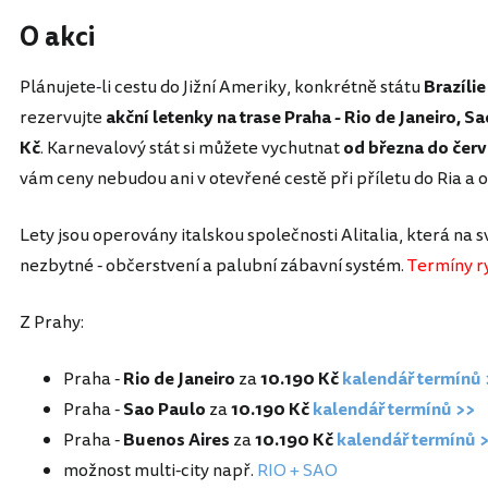
O akci
Plánujete-li cestu do Jižní Ameriky, konkrétně státu
Brazílie
rezervujte
akční letenky na trase Praha - Rio de Janeiro, S
Kč
. Karnevalový stát si můžete vychutnat
od března do čer
vám ceny nebudou ani v otevřené cestě při příletu do Ria a 
Lety jsou operovány italskou společnosti Alitalia, která na 
nezbytné - občerstvení a palubní zábavní systém.
Termíny ry
Z Prahy:
Praha -
Rio de Janeiro
za
10.190 Kč
kalendář termínů 
Praha -
Sao Paulo
za
10.190 Kč
kalendář termínů >>
Praha -
Buenos Aires
za
10.190 Kč
kalendář termínů 
možnost multi-city např.
RIO + SAO