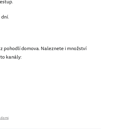
estup.
 dní.
y z pohodlí domova. Naleznete i množství
to kanály:
adami
.