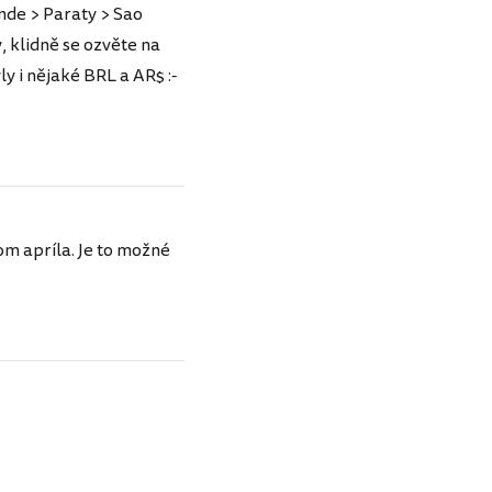
nde > Paraty > Sao
, klidně se ozvěte na
 i nějaké BRL a AR$ :-
m apríla. Je to možné