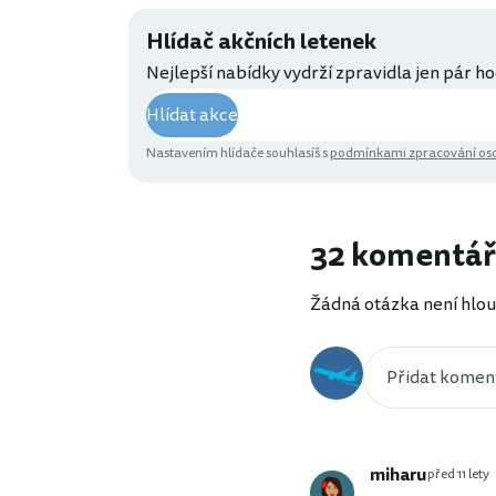
Hlídač akčních letenek
Nejlepší nabídky vydrží zpravidla jen pár ho
Hlídat akce
Nastavením hlídače souhlasíš s
podmínkami zpracování oso
32 komentá
Žádná otázka není hlou
miharu
před 11 lety