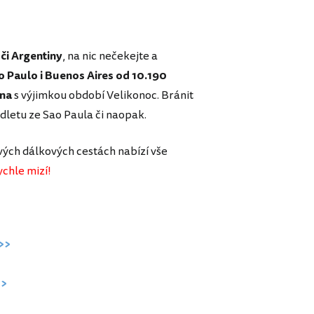
 či Argentiny
, na nic nečekejte a
ao Paulo i Buenos Aires od 10.190
vna
s výjimkou období Velikonoc. Bránit
odletu ze Sao Paula či naopak.
svých dálkových cestách nabízí vše
chle mizí!
>>
>>