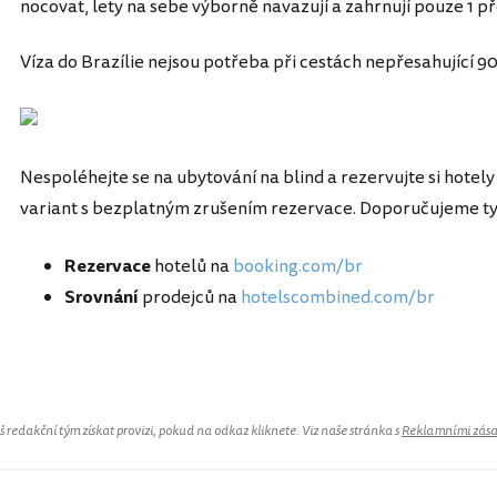
nocovat, lety na sebe výborně navazují a zahrnují pouze 1 př
Víza do Brazílie nejsou potřeba při cestách nepřesahující 90
Nespoléhejte se na ubytování na blind a rezervujte si hotel
variant s bezplatným zrušením rezervace. Doporučujeme ty
Rezervace
hotelů na
booking.com/br
Srovnání
prodejců na
hotelscombined.com/br
redakční tým získat provizi, pokud na odkaz kliknete. Viz naše stránka s
Reklamními zás