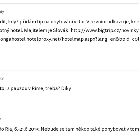
ety
it, když přidám tip na ubytování v Riu. V prvním odkazu je, kde
otný hotel. Majitelem je Slovák! http://www.bigtrip.cz/novinky
setongahostel.hotelproxy.net/hotelmap.aspx?lang=en&bpid=c0b
ety
to i s pauzou v Rime, treba? Diky
y
o Ria, 6.-21.6.2015. Nebude se tam někdo také pohybovat v tom
t