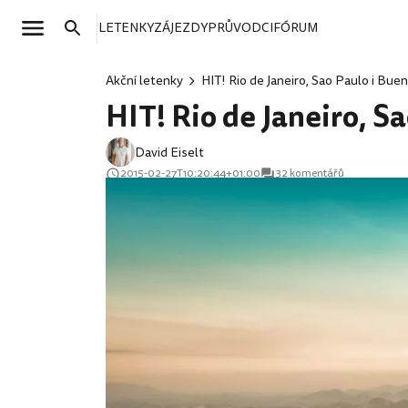
LETENKY
ZÁJEZDY
PRŮVODCI
FÓRUM
Akční letenky
HIT! Rio de Janeiro, Sao Paulo i Buen
HIT! Rio de Janeiro, Sa
David Eiselt
2015-02-27T10:20:44+01:00
32 komentářů