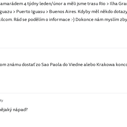
kamarádem 4 týdny leden/únor a měli jsme trasu Rio > Ilha Gra
Iguazu > Puerto Iguasu > Buenos Aires. Kdyby měl někdo dotazy
lcom. Rád se podělím o informace :-) Dokonce nám myslím zbyly
som známu dostať zo Sao Paola do Viedne alebo Krakowa konco
ety
 nějaký nápad?