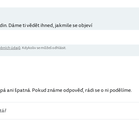
din. Dáme ti vědět ihned, jakmile se objeví
bních údajů
. Kdykoliv se můžeš odhlásit.
ů
pá ani špatná. Pokud známe odpověď, rádi se o ni podělíme.