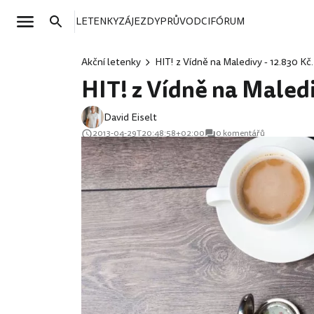
LETENKY
ZÁJEZDY
PRŮVODCI
FÓRUM
Akční letenky
HIT! z Vídně na Maledivy - 12.830 Kč.
HIT! z Vídně na Maledi
David Eiselt
2013-04-29T20:48:58+02:00
0 komentářů