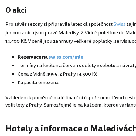
O akci
Pro závěr sezony si připravila letecká společnost
Swiss
zají
Jednou z nich jsou právě Maledivy. Z Vídně poletíme do Mal
14.500 Kč. V ceně jsou zahrnuty veškeré poplatky, servis a 
Rezervace na
swiss.com/mle
Termíny na květen a červen s odlety v sobotu a návraty 
Cena z Vídně 499€, z Prahy 14.500 Kč
Kapacita omezena
Vzhledem k poměrně malé finanční úspoře není důvod cestov
volit lety z Prahy. Samozřejmě je na každém, kterou variantu
Hotely a informace o Maledivác