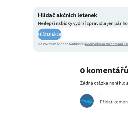
Hlídač akčních letenek
Nejlepší nabídky vydrží zpravidla jen pár ho
Hlídat akce
Nastavením hlídače souhlasíš s
podmínkami zpracování oso
0 komentář
Žádná otázka není hlou