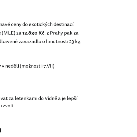
mavé ceny do exotických destinací.
e (MLE) za
12.830 Kč
, z Prahy pak za
odbavené zavazadlo o hmotnosti 23 kg.
v neděli (možnost i 7.VII)
at za letenkami do Vídně a je lepší
 zvolí.
h