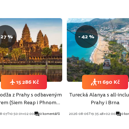
 27 %
- 42 %
15 286 Kč
11 690 Kč
dža z Prahy s odbaveným
Turecká Alanya s all-inclu
rem (Siem Reap i Phnom
Prahy i Brna
Penh)
8-07T10:50:01+02:00
0 komentářů
2026-08-06T19:35:48+02:00
0 ko