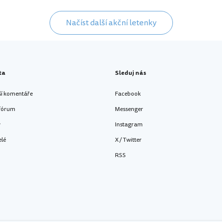
Načíst další akční letenky
ta
Sleduj nás
ší komentáře
Facebook
 fórum
Messenger
y
Instagram
elé
X / Twitter
RSS