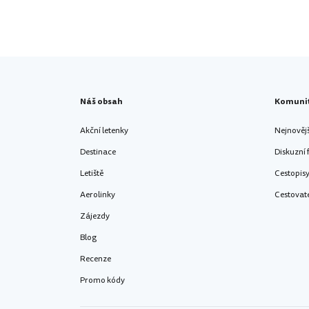
Náš obsah
Komuni
Akční letenky
Nejnověj
Destinace
Diskuzní
Letiště
Cestopis
Aerolinky
Cestovat
Zájezdy
Blog
Recenze
Promo kódy