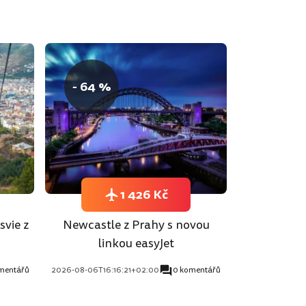
- 64 %
1 426 Kč
svie z
Newcastle z Prahy s novou
linkou easyJet
mentářů
2026-08-06T16:16:21+02:00
0 komentářů