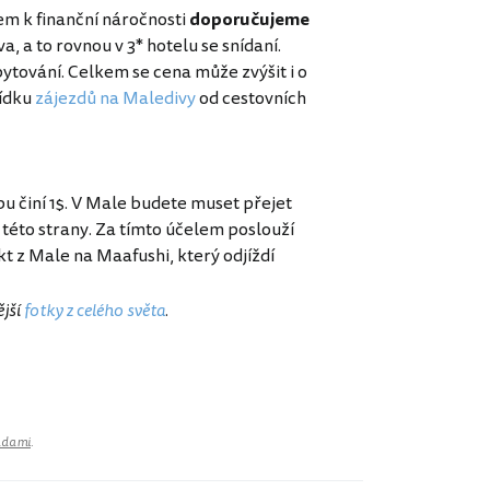
em k finanční náročnosti
doporučujeme
a, a to rovnou v 3* hotelu se snídaní.
ytování. Celkem se cena může zvýšit i o
bídku
zájezdů na Maledivy
od cestovních
bu činí 1$. V Male budete muset přejet
z této strany. Za tímto účelem poslouží
ekt z Male na Maafushi, který odjíždí
ější
fotky z celého světa
.
adami
.