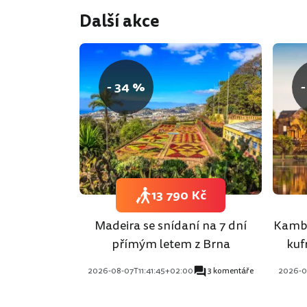
Další akce
- 34 %
-
13 790 Kč
Madeira se snídaní na 7 dní
Kambo
přímým letem z Brna
kuf
2026-08-07T11:41:45+02:00
3 komentáře
2026-0