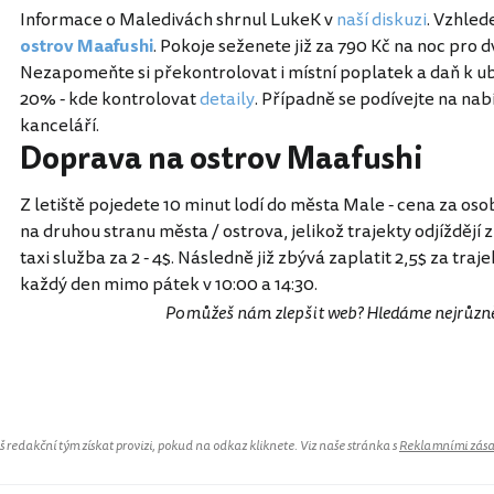
Informace o Maledivách shrnul LukeK v
naší diskuzi
. Vzhled
ostrov Maafushi
. Pokoje seženete již za 790 Kč na noc pro dv
Nezapomeňte si překontrolovat i místní poplatek a daň k ub
20% - kde kontrolovat
detaily
. Případně se podívejte na na
kanceláří.
Doprava na ostrov Maafushi
Z letiště pojedete 10 minut lodí do města Male - cena za oso
na druhou stranu města / ostrova, jelikož trajekty odjíždějí 
taxi služba za 2 - 4$. Následně již zbývá zaplatit 2,5$ za traj
každý den mimo pátek v 10:00 a 14:30.
Pomůžeš nám zlepšit web? Hledáme nejrůzn
redakční tým získat provizi, pokud na odkaz kliknete. Viz naše stránka s
Reklamními zás