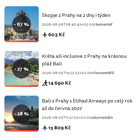
Skopje z Prahy na 2 dny i týden
- 67 %
2026-08-06T08:40:43+02:00
1 komentář
603 Kč
Kréta all-inclusive z Prahy na krásnou
pláž Bali
- 27 %
2026-08-05T14:52:53+02:00
0 komentářů
14 690 Kč
Bali z Prahy s Etihad Airways po celý rok
až do června 2027
- 28 %
2026-08-05T11:27:00+02:00
4 komentáře
15 809 Kč