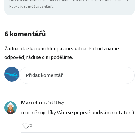
Nastavením hlídače souhlasíš s
podmínkami zpracování osobních údajů
.
Kdykoliv se můžeš odhlásit.
6 komentářů
Žádná otázka není hloupá ani špatná. Pokud známe
odpověď, rádi se o ni podělíme.
Marcela++
před 12 lety
moc děkuji,díky Vám se poprvé podívám do Tater :)
0