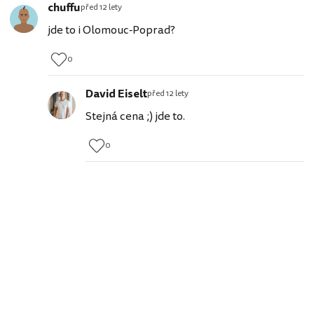
chuffu
před 12 lety
jde to i Olomouc-Poprad?
0
David Eiselt
před 12 lety
Stejná cena ;) jde to.
0