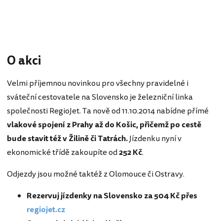
O akci
Velmi příjemnou novinkou pro všechny pravidelné i
sváteční cestovatele na Slovensko je železniční linka
společnosti RegioJet. Ta nově od 11.10.2014 nabídne přímé
vlakové spojení z Prahy až do Košic, přičemž po cestě
bude stavit též v Žilině či Tatrách.
Jízdenku nyní v
ekonomické třídě zakoupíte od
252 Kč
.
Odjezdy jsou možné taktéž z Olomouce či Ostravy.
Rezervuj jízdenky na Slovensko za 504 Kč přes
regiojet.cz