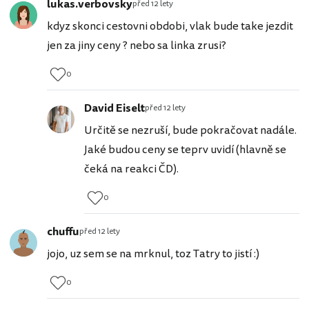
lukas.verbovsky
před 12 lety
kdyz skonci cestovni obdobi, vlak bude take jezdit
jen za jiny ceny ? nebo sa linka zrusi?
0
David Eiselt
před 12 lety
Určitě se nezruší, bude pokračovat nadále.
Jaké budou ceny se teprv uvidí (hlavně se
čeká na reakci ČD).
0
chuffu
před 12 lety
jojo, uz sem se na mrknul, toz Tatry to jistí :)
0