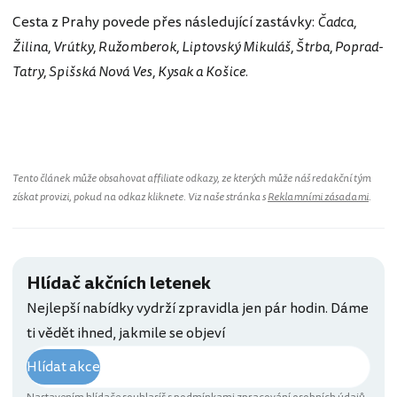
Cesta z Prahy povede přes následující zastávky:
Čadca,
Žilina, Vrútky, Ružomberok, Liptovský Mikuláš, Štrba, Poprad-
Tatry, Spišská Nová Ves, Kysak a Košice.
Slovensko
Tento článek může obsahovat affiliate odkazy, ze kterých může náš redakční tým
získat provizi, pokud na odkaz kliknete. Viz naše stránka s
Reklamními zásadami
.
Hlídač akčních letenek
Nejlepší nabídky vydrží zpravidla jen pár hodin. Dáme
ti vědět ihned, jakmile se objeví
Hlídat akce