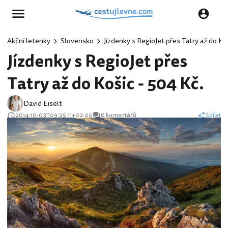
Akční letenky
Slovensko
Jízdenky s RegioJet přes Tatry až do Ko
Jízdenky s RegioJet přes
Tatry až do Košic - 504 Kč.
David Eiselt
2014-10-03T09:25:11+02:00
6 komentářů
Sdílet