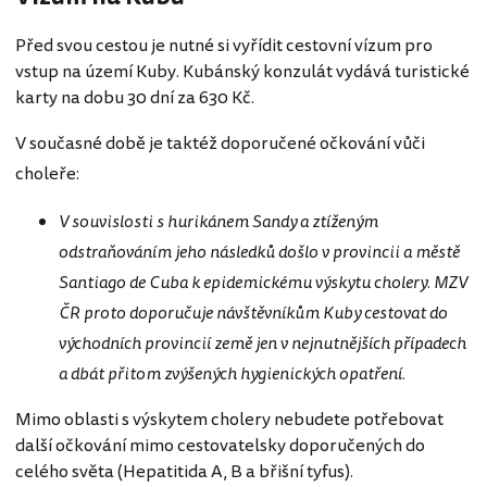
Před svou cestou je nutné si vyřídit cestovní vízum pro
vstup na území Kuby. Kubánský konzulát vydává turistické
karty na dobu 30 dní za 630 Kč.
V současné době je taktéž doporučené očkování vůči
choleře:
V souvislosti s hurikánem Sandy a ztíženým
odstraňováním jeho následků došlo v provincii a městě
Santiago de Cuba k epidemickému výskytu cholery. MZV
ČR proto doporučuje návštěvníkům Kuby cestovat do
východních provincií země jen v nejnutnějších případech
a dbát přitom zvýšených hygienických opatření.
Mimo oblasti s výskytem cholery nebudete potřebovat
další očkování mimo cestovatelsky doporučených do
celého světa (Hepatitida A, B a břišní tyfus).