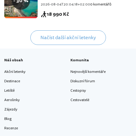
- 30 %
2026-08-04T20:04:18+02:00
0 komentářů
18 990 Kč
Načíst další akční letenky
Náš obsah
Komunita
Akční letenky
Nejnovější komentáře
Destinace
Diskuzní fórum
Letiště
Cestopisy
Aerolinky
Cestovatelé
Zájezdy
Blog
Recenze