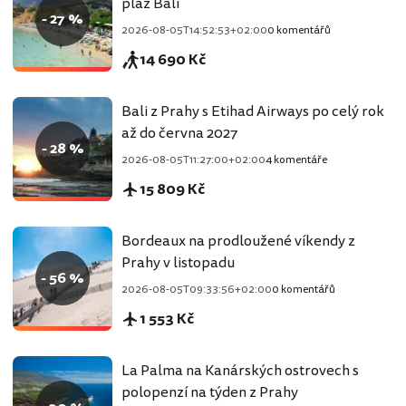
pláž Bali
- 27 %
2026-08-05T14:52:53+02:00
0 komentářů
14 690 Kč
Bali z Prahy s Etihad Airways po celý rok
až do června 2027
- 28 %
2026-08-05T11:27:00+02:00
4 komentáře
15 809 Kč
Bordeaux na prodloužené víkendy z
Prahy v listopadu
- 56 %
2026-08-05T09:33:56+02:00
0 komentářů
1 553 Kč
La Palma na Kanárských ostrovech s
polopenzí na týden z Prahy