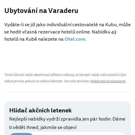
Ubytování na Varaderu
Vydáte-li se již jako individuální cestovatelé na Kubu, může
se hodit včasná rezervace hotelů online. Nabídku 43
hotelů na Kubě nalezete na
Otel.com
.
Tento článek může obsahovat affiliate odkazy, ze kterých může náš redakční tým
získat provizi, pokud na odkaz kliknete. Viz naše stránka s
Reklamními zásadami
.
Hlídač akčních letenek
Nejlepší nabídky vydrží zpravidla jen pár hodin. Dáme
ti vědět ihned, jakmile se objeví