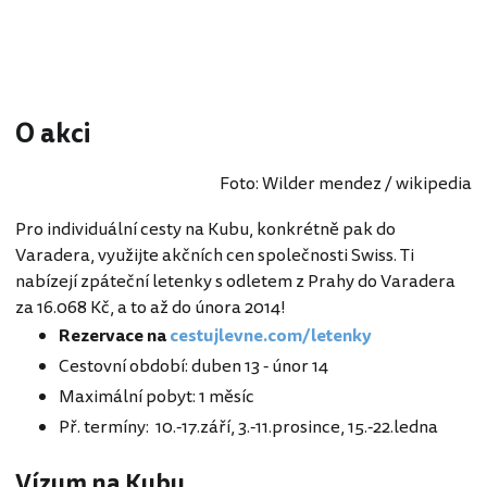
O akci
Foto: Wilder mendez / wikipedia
Pro individuální cesty na Kubu, konkrétně pak do
Varadera, využijte akčních cen společnosti Swiss. Ti
nabízejí zpáteční letenky s odletem z Prahy do Varadera
za 16.068 Kč, a to až do února 2014!
Rezervace na
cestujlevne.com/letenky
Cestovní období: duben 13 - únor 14
Maximální pobyt: 1 měsíc
Př. termíny: 10.-17.září, 3.-11.prosince, 15.-22.ledna
Vízum na Kubu