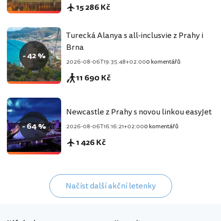
15 286 Kč
Turecká Alanya s all-inclusvie z Prahy i
Brna
- 42 %
2026-08-06T19:35:48+02:00
0 komentářů
11 690 Kč
Newcastle z Prahy s novou linkou easyJet
- 64 %
2026-08-06T16:16:21+02:00
0 komentářů
1 426 Kč
Načíst další akční letenky