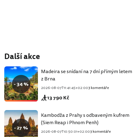
Další akce
Madeira se snídaní na 7 dní přímým letem
z Brna
- 34 %
2026-08-07T11:41:45+02:00
3 komentáře
13 790 Kč
Kambodža z Prahy s odbaveným kufrem
(Siem Reap i Phnom Penh)
- 27 %
2026-08-07T10:50:01+02:00
3 komentáře