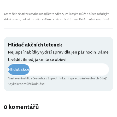
Tento článek může obsahovat affiliate odkazy, ze kterých může náš redakční tým
získat provizi, pokud na odkaz kliknete. Viz naše stránka s
Reklamními zásadami
.
Hlídač akčních letenek
Nejlepší nabídky vydrží zpravidla jen pár hodin. Dáme
ti vědět ihned, jakmile se objeví
Hlídat akce
Nastavením hlídače souhlasíš s
podmínkami zpracování osobních údajů
.
Kdykoliv se můžeš odhlásit.
0 komentářů