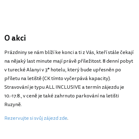
O akci
Prázdniny se nám blíží ke konci a ti z Vás, kteří stále čekají
na nějaký last minute mají právě příležitost. 8 denní pobyt
v turecké Alanyi v 3* hotelu, který bude upřesněn po
příletu na letiště (CK tímto vyčerpává kapacity).
Stravování je typu ALL INCLUSIVE a termín zájezdu je
10.-17.8., v ceně je také zahrnuto parkování na letišti
Ruzyně.
Rezervujte si svůj zájezd zde
.