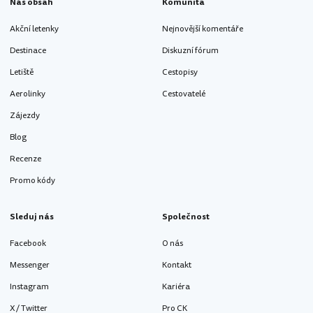
Náš obsah
Komunita
Akční letenky
Nejnovější komentáře
Destinace
Diskuzní fórum
Letiště
Cestopisy
Aerolinky
Cestovatelé
Zájezdy
Blog
Recenze
Promo kódy
Sleduj nás
Společnost
Facebook
O nás
Messenger
Kontakt
Instagram
Kariéra
X / Twitter
Pro CK