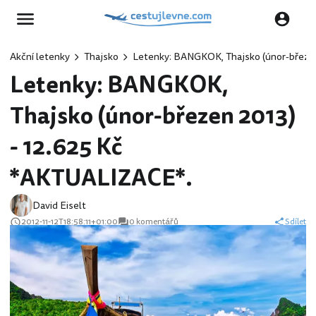
Akční letenky
Thajsko
Letenky: BANGKOK, Thajsko (únor-březen
Letenky: BANGKOK,
Thajsko (únor-březen 2013)
- 12.625 Kč
*AKTUALIZACE*.
David Eiselt
2012-11-12T18:58:11+01:00
0 komentářů
Sdílet