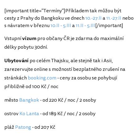
[important title="Termíny"]Příkladem tak můžou být
cesty z Prahy do Bangkoku ve dnech
10.-27.II
a
11.-27.II
nebo
s návratem v březnu
10.II - 5.III
a
11.II - 5.III
[/important]
Vstupní
vízum
pro občany ČR je zdarma do maximální
délky pobytu 30dní.
Ubytování
po celém Thajsku, ale stejně tak i Asii,
zarezervujte online s možností bezplatného zrušení na
stránkách
booking.com
- ceny za osobu se pohybují
přibližně od 100 Kč / noc
město
Bangkok
- od 220 Kč / noc / 2 osoby
ostrov
Ko Lanta
- od 189 Kč / noc / 2 osoby
pláž
Patong
- od 207 Kč