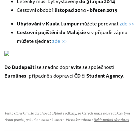
Letenky musí být vystaveny
do 31.října 2014
Cestovní období:
listopad 2014 - březen 2015
Ubytování v Kuala Lumpur
můžete porovnat
zde >>
Cestovní pojištění do Malajsie
si v případě zájmu
můžete sjednat
zde >>
Do Budapešti
se snadno dopravíte se společností
Eurolines
, případně s dopravci
ČD
či
Student Agency.
Malajsie
Tento článek může obsahovat affiliate odkazy, ze kterých může náš redakční tým
získat provizi, pokud na odkaz kliknete. Viz naše stránka s
Reklamními zásadami
.