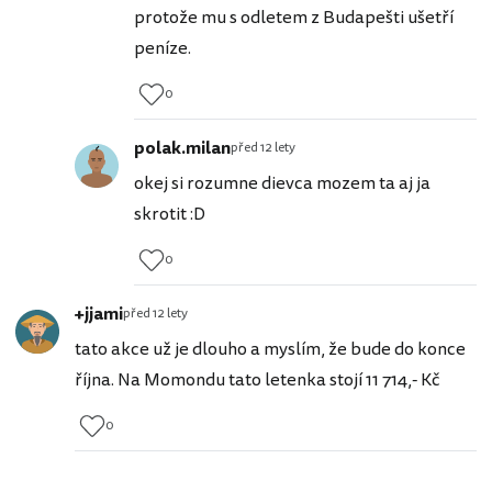
protože mu s odletem z Budapešti ušetří
peníze.
0
polak.milan
před 12 lety
okej si rozumne dievca mozem ta aj ja
skrotit :D
0
+jjami
před 12 lety
tato akce už je dlouho a myslím, že bude do konce
října. Na Momondu tato letenka stojí 11 714,- Kč
0