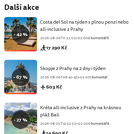
Další akce
Costa del Sol na týden s plnou penzí nebo
all-inclusive z Prahy
- 42 %
2026-08-06T11:23:03+02:00
0 komentářů
17 290 Kč
Skopje z Prahy na 2 dny i týden
- 67 %
2026-08-06T08:40:43+02:00
1 komentář
603 Kč
Kréta all-inclusive z Prahy na krásnou
pláž Bali
- 27 %
2026-08-05T14:52:53+02:00
0 komentářů
14 690 Kč