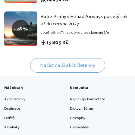
Bali z Prahy s Etihad Airways po celý rok
až do června 2027
- 28 %
2026-08-05T11:27:00+02:00
4 komentáře
15 809 Kč
Načíst další akční letenky
Náš obsah
Komunita
Akční letenky
Nejnovější komentáře
Destinace
Diskuzní fórum
Letiště
Cestopisy
Aerolinky
Cestovatelé