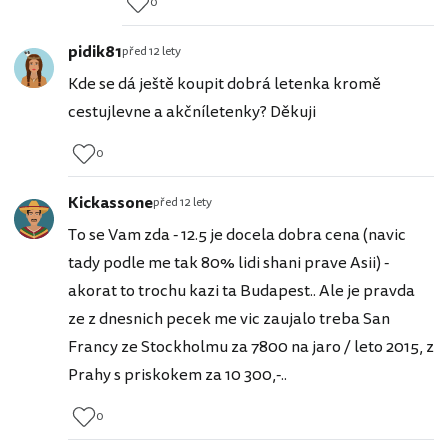
0
pidik81
před 12 lety
Kde se dá ještě koupit dobrá letenka kromě
cestujlevne a akčníletenky? Děkuji
0
Kickassone
před 12 lety
To se Vam zda - 12.5 je docela dobra cena (navic
tady podle me tak 80% lidi shani prave Asii) -
akorat to trochu kazi ta Budapest.. Ale je pravda
ze z dnesnich pecek me vic zaujalo treba San
Francy ze Stockholmu za 7800 na jaro / leto 2015, z
Prahy s priskokem za 10 300,-..
0