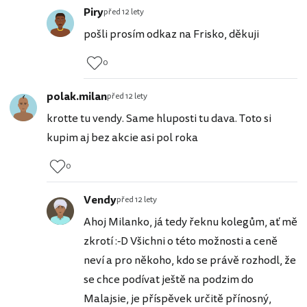
Piry
před 12 lety
pošli prosím odkaz na Frisko, děkuji
0
polak.milan
před 12 lety
krotte tu vendy. Same hluposti tu dava. Toto si
kupim aj bez akcie asi pol roka
0
Vendy
před 12 lety
Ahoj Milanko, já tedy řeknu kolegům, ať mě
zkrotí :-D Všichni o této možnosti a ceně
neví a pro někoho, kdo se právě rozhodl, že
se chce podívat ještě na podzim do
Malajsie, je příspěvek určitě přínosný,