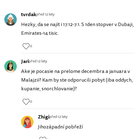
tvrdak
před 12 lety
Hezky, da se najít i 17.12-7.1. S 1den stopver v Dubaji,
Emirates-14 tisic.
0
Jari
před 12 lety
Ake je pocasie na prelome decembra a januara v
Malajzii? Kam by ste odporucili pobyt (iba oddych,
kupanie, snorchlovanie)?
0
Zhigi
před 12 lety
Jihozápadní pobřeží