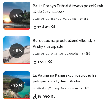
Bali z Prahy s Etihad Airways po celý rok
až do června 2027
- 28 %
2026-08-05T11:27:00+02:00
4 komentáře
15 809 Kč
Bordeaux na prodloužené víkendy z
Prahy v listopadu
- 56 %
2026-08-05T09:33:56+02:00
0 komentářů
1 553 Kč
La Palma na Kanárských ostrovech s
polopenzí na týden z Prahy
- 30 %
2026-08-04T20:04:18+02:00
0 komentářů
18 990 Kč