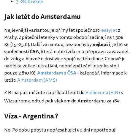
3.-28. března
Jak letět do Amsterdamu
Nejlevnější variantou je přímý let společnosti
easyJet
z
Prahy. Zpáteční letenky v tomto období začínají na 1.308
Kč (15.-25.II). Další variantou, bezpochyby
nejlepší
, je let se
společností
ČSA
, která nabízí zdarma přepravu zavazadel
do 20kg a hlavně o dost více spojů na této lince. Cenově je
nabídka velice lukrativní, neboť zpáteční letenka stojí
pouze 2.810 Kč.
Amsterdam s ČSA
- kalendář. Informace k
letišti
Amsterdam (AMS)
Z Brna pak můžete například letět do
Eidhovenu (EIN)
s
Wizzairem a odtud pak vlakem do Amsterdamu za 18€.
Víza - Argentina ?
Ne. Po dobu pobytu nepřesahující 90 dní nepotřebují