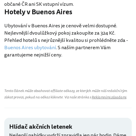
občané ČR ani SK vstupní vízum.
Hotely v Buenos Aires
Ubytování v Buenos Aires je cenově velmi dostupné.
Nejlevnější dvoulůžkový pokoj zakoupíte za 324 Kč.
Přehled hotelů s nejrůznější kvalitou si prohlédněte zda -
Buenos Aires ubytování
. S naším partnerem Vám
garantujeme nejnižší ceny.
Tento článek může obsahovat affiliate odkazy, ze kterých může náš redakční tým
získat provizi, pokud na odkaz kliknete. Viz naše stránka s
Reklamními zásadami
.
Hlídač akčních letenek
Nejlepší nabídky vydrží zpravidla jen pár hodin. Dáme