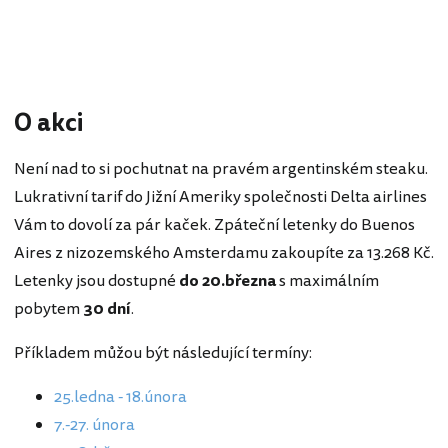
O akci
Není nad to si pochutnat na pravém argentinském steaku.
Lukrativní tarif do Jižní Ameriky společnosti Delta airlines
Vám to dovolí za pár kaček. Zpáteční letenky do Buenos
Aires z nizozemského Amsterdamu zakoupíte za 13.268 Kč.
Letenky jsou dostupné
do 20.března
s maximálním
pobytem
30 dní
.
Příkladem můžou být následující termíny:
25.ledna - 18.února
7.-27. února