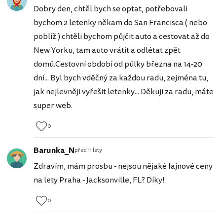
Dobry den, chtěl bych se optat, potřebovali
bychom 2 letenky někam do San Francisca ( nebo
poblíž ) chtěli bychom půjčit auto a cestovat až do
New Yorku, tam auto vrátit a odlétat zpět
domů.Cestovní období od půlky března na 14-20
dní... Byl bych vděčný za každou radu, zejména tu,
jak nejlevněji vyřešit letenky... Děkuji za radu, máte
super web.
0
Barunka_N
před 11 lety
Zdravím, mám prosbu - nejsou nějaké fajnové ceny
na lety Praha - Jacksonville, FL? Díky!
0