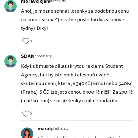
moravcikjan
před 11 lety
Ahoj, je mozne sehnat letenky za podobnou cenu
na konec srpna? (idealne posledni dva srpnove
tydny). Diky!
0
SDAN
před 11 lety
Když už musíte dělat skrytou reklamu Student
Agency, tak by jste mohli alespoň uvádět
skutečnou cenu, která je 340Kč (Brno) nebo 540Kč
(Praha). S ČD lze jet s cenou o 100Kč nižší. Za 270Kč
(a nižší cenu) se mi jízdenky najít nepodařilo.
0
marat
před 11 lety