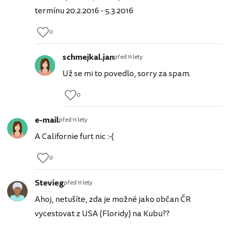
termínu 20.2.2016 - 5.3.2016
0
schmejkal.jan
před 11 lety
Už se mi to povedlo, sorry za spam.
0
e-mail
před 11 lety
A Californie furt nic :-(
0
Stevieg
před 11 lety
Ahoj, netušíte, zda je možné jako občan ČR
vycestovat z USA (Floridy) na Kubu??