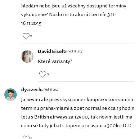
hledám nebo jsou už všechny dostupné termíny
vykoupené? Našlo mi to akorát termín 3.11-
16.11.2015.
0
David Eiselt
před 11 lety
Které varianty?
0
dy.czech
před 11 lety
Ja nevim ale pres skyscanner koupite v tom samem
terminu praha-miami a zpet normalne cca 13 hodin
letu s British airways za 12500,-tak nevim jestli ma
cenu se tady jebat s tapem pro usporu 300kc :D :D
0