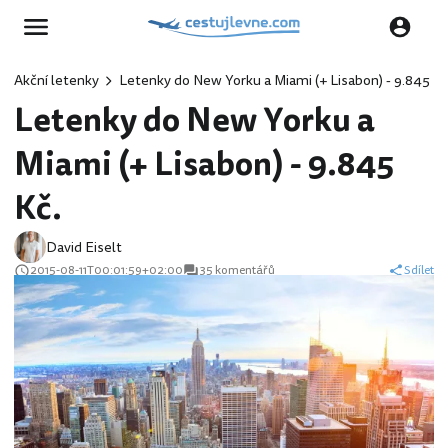
Akční letenky
Letenky do New Yorku a Miami (+ Lisabon) - 9.845 Kč
Letenky do New Yorku a
Miami (+ Lisabon) - 9.845
Kč.
David Eiselt
2015-08-11T00:01:59+02:00
35 komentářů
Sdílet