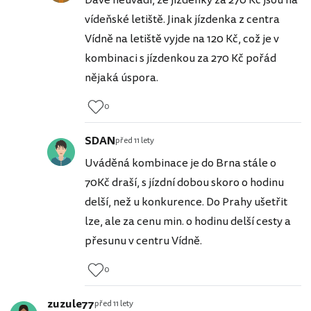
Dave neuvádí, že jízdenky za 270 Kč jsou na
vídeňské letiště. Jinak jízdenka z centra
Vídně na letiště vyjde na 120 Kč, což je v
kombinaci s jízdenkou za 270 Kč pořád
nějaká úspora.
0
SDAN
před 11 lety
Uváděná kombinace je do Brna stále o
70Kč draší, s jízdní dobou skoro o hodinu
delší, než u konkurence. Do Prahy ušetřit
lze, ale za cenu min. o hodinu delší cesty a
přesunu v centru Vídně.
0
zuzule77
před 11 lety