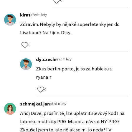
0
kira1
před 11 lety
Zdravím. Nebyly by nějaké superletenky jen do
Lisabonu? Na říjen. Díky.
0
dy.czech
před 11 lety
Zkus berlin-porto, je to za hubicku s
ryanair
0
schmejkal.jan
před 11 lety
Ahoj Dave, prosím tě, lze uplatnit slevový kod I na
latenku multicity PRG-Miami a návrat NY-PRG?
Zkoušel jsem to, ale nějak se mi to nedaří. V