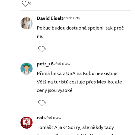
0
David Eiselt
před 11 lety
Pokud budou dostupná spojení, tak proč
ne.
0
petr_16
před 11 lety
Přímá linka z USA na Kubu neexistuje.
Většina turistů cestuje přes Mexiko, ale
ceny jsou vysoké.
0
cali
před 11 lety
Tomáš? A jak? Sorry, ale někdy tady