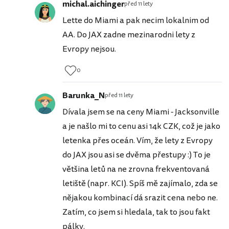
michal.aichinger
před 11 lety
Lette do Miami a pak necim lokalnim od
AA. Do JAX zadne mezinarodni lety z
Evropy nejsou.
0
Barunka_N
před 11 lety
Dívala jsem se na ceny Miami - Jacksonville
a je našlo mi to cenu asi 14k CZK, což je jako
letenka přes oceán. Vím, že lety z Evropy
do JAX jsou asi se dvěma přestupy :) To je
většina letů na ne zrovna frekventovaná
letiště (napr. KCI). Spíš mě zajímalo, zda se
nějakou kombinací dá srazit cena nebo ne.
Zatím, co jsem si hledala, tak to jsou fakt
pálky.