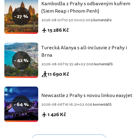
Kambodža z Prahy s odbaveným kufrem
(Siem Reap i Phnom Penh)
- 27 %
2026-08-07T10:50:01+02:00
3 komentáře
15 286 Kč
Turecká Alanya s all-inclusvie z Prahy i
Brna
- 42 %
2026-08-06T19:35:48+02:00
0 komentářů
11 690 Kč
Newcastle z Prahy s novou linkou easyJet
- 64 %
2026-08-06T16:16:21+02:00
0 komentářů
1 426 Kč