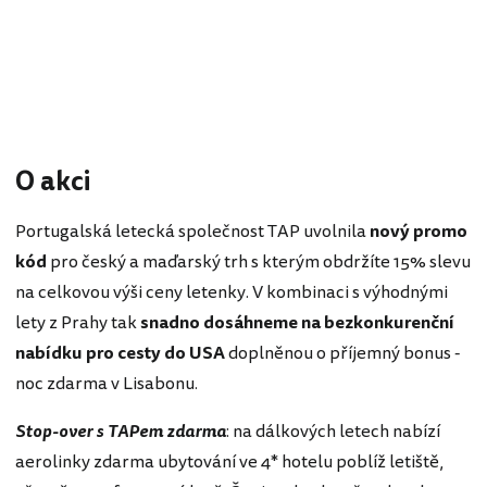
O akci
Portugalská letecká společnost TAP uvolnila
nový promo
kód
pro český a maďarský trh s kterým obdržíte 15% slevu
na celkovou výši ceny letenky. V kombinaci s výhodnými
lety z Prahy tak
snadno dosáhneme na bezkonkurenční
nabídku pro cesty do USA
doplněnou o příjemný bonus -
noc zdarma v Lisabonu.
Stop-over s TAPem zdarma
: na dálkových letech nabízí
aerolinky zdarma ubytování ve 4* hotelu poblíž letiště,