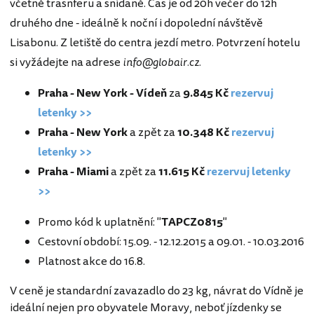
včetně trasnferu a snídaně. Čas je od 20h večer do 12h
druhého dne - ideálně k noční i dopolední návštěvě
Lisabonu. Z letiště do centra jezdí metro. Potvrzení hotelu
si vyžádejte na adrese
info@globair.cz.
Praha - New York - Vídeň
za
9.845 Kč
rezervuj
letenky >>
Praha - New York
a zpět za
10.348 Kč
rezervuj
letenky >>
Praha - Miami
a zpět za
11.615 Kč
rezervuj letenky
>>
Promo kód k uplatnění: "
TAPCZ0815
"
Cestovní období: 15.09. - 12.12.2015 a 09.01. - 10.03.2016
Platnost akce do 16.8.
V ceně je standardní zavazadlo do 23 kg, návrat do Vídně je
ideální nejen pro obyvatele Moravy, neboť jízdenky se