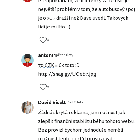
Předpokládám, že u letenky za 10 tisíc je
největší problém v tom, že autobusový spoj
je o 70,- dražší než Dave uvedl. Takových
lidí je mi líto.. :(
0
anton11
před 11 lety
70 CZK
= 6x toto :D
http://snag.gy/UOeb7.jpg
0
David Eiselt
před 11 lety
Žádná skrytá reklama, jen možnost jak
zlepšit finanční stabilitu běhu tohoto webu.
Bez provizí bychom jednoduše neměli
možnost tento portál provozovat -