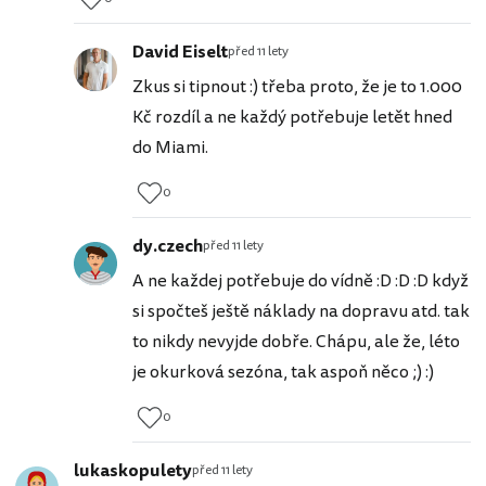
David Eiselt
před 11 lety
Zkus si tipnout :) třeba proto, že je to 1.000
Kč rozdíl a ne každý potřebuje letět hned
do Miami.
0
dy.czech
před 11 lety
A ne každej potřebuje do vídně :D :D :D když
si spočteš ještě náklady na dopravu atd. tak
to nikdy nevyjde dobře. Chápu, ale že, léto
je okurková sezóna, tak aspoň něco ;) :)
0
lukaskopulety
před 11 lety