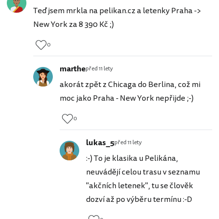
Teď jsem mrkla na pelikan.cz a letenky Praha ->
New York za 8 390 Kč ;)
0
marthe
před 11 lety
akorát zpět z Chicaga do Berlina, což mi
moc jako Praha - New York nepřijde ;-)
0
lukas_5
před 11 lety
:-) To je klasika u Pelikána,
neuvádějí celou trasu v seznamu
"akčních letenek", tu se člověk
dozví až po výběru termínu :-D