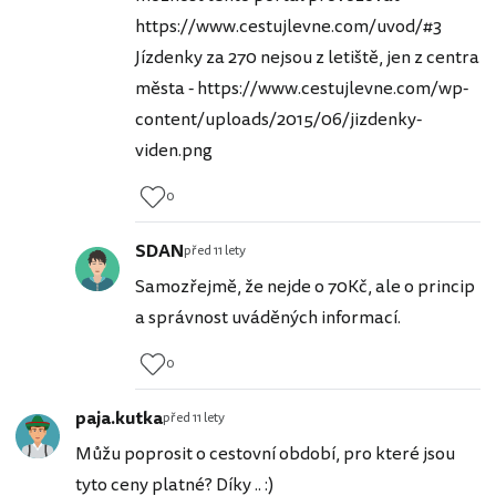
https://www.cestujlevne.com/uvod/#3
Jízdenky za 270 nejsou z letiště, jen z centra
města - https://www.cestujlevne.com/wp-
content/uploads/2015/06/jizdenky-
viden.png
0
SDAN
před 11 lety
Samozřejmě, že nejde o 70Kč, ale o princip
a správnost uváděných informací.
0
paja.kutka
před 11 lety
Můžu poprosit o cestovní období, pro které jsou
tyto ceny platné? Díky .. :)