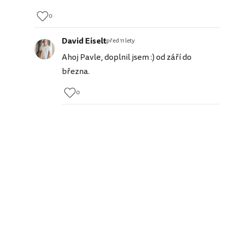
0
David Eiselt
před 11 lety
Ahoj Pavle, doplnil jsem :) od září do
března.
0