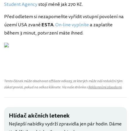
Student Agency
stojí méně jak 270 Kč.
Před odletem si nezapomeňte vyřídit vstupní povolení na
území USA zvané
ESTA
.
On-line vyplníte
a zaplatíte
během 3 minut, potvrzení máte ihned.
Spojené státy americké
Tento článek může obsahovat affiliate odkazy, ze kterých může náš redakční tým
získat provizi, pokud na odkaz kliknete. Viz naše stránka s
Reklamními zásadami
.
Hlídač akčních letenek
Nejlepší nabídky vydrží zpravidla jen pár hodin. Dáme