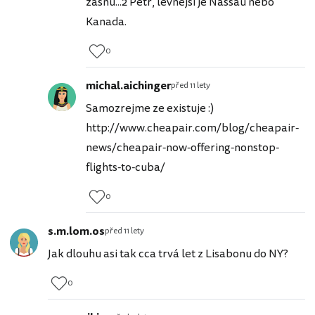
žasnu...2 Petr, levnější je Nassau nebo
Kanada.
0
michal.aichinger
před 11 lety
Samozrejme ze existuje :)
http://www.cheapair.com/blog/cheapair-
news/cheapair-now-offering-nonstop-
flights-to-cuba/
0
s.m.lom.os
před 11 lety
Jak dlouhu asi tak cca trvá let z Lisabonu do NY?
0