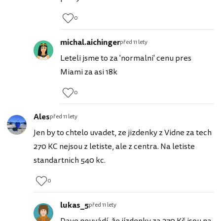
0
michal.aichinger
před 11 lety
Leteli jsme to za 'normalni' cenu pres
Miami za asi 18k
0
Ales
před 11 lety
Jen by to chtelo uvadet, ze jizdenky z Vidne za tech
270 KC nejsou z letiste, ale z centra. Na letiste
standartnich 540 kc.
0
lukas_5
před 11 lety