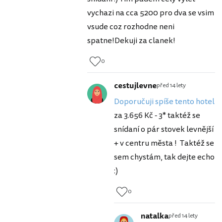
vychazi na cca 5200 pro dva se vsim
vsude coz rozhodne neni
spatne!Dekuji za clanek!
0
cestujlevne
před 14 lety
Doporučuji spíše tento hotel
za 3.656 Kč - 3* taktéž se
snídaní o pár stovek levnější
+ v centru města ! Taktéž se
sem chystám, tak dejte echo
:)
0
natalka
před 14 lety