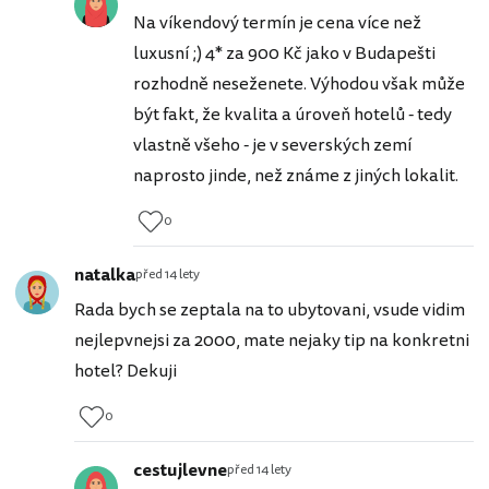
Na víkendový termín je cena více než
luxusní ;) 4* za 900 Kč jako v Budapešti
rozhodně neseženete. Výhodou však může
být fakt, že kvalita a úroveň hotelů - tedy
vlastně všeho - je v severských zemí
naprosto jinde, než známe z jiných lokalit.
0
natalka
před 14 lety
Rada bych se zeptala na to ubytovani, vsude vidim
nejlepvnejsi za 2000, mate nejaky tip na konkretni
hotel? Dekuji
0
cestujlevne
před 14 lety