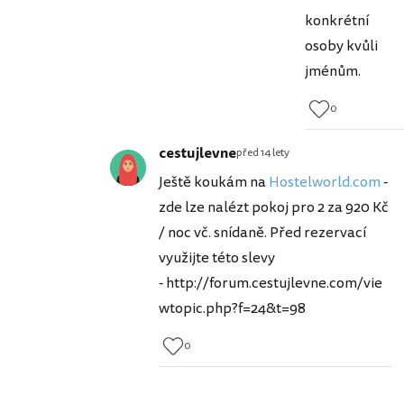
konkrétní
osoby kvůli
jménům.
0
cestujlevne
před 14 lety
Ještě koukám na
Hostelworld.com
-
zde lze nalézt pokoj pro 2 za 920 Kč
/ noc vč. snídaně. Před rezervací
využijte této slevy
- http://forum.cestujlevne.com/vie
wtopic.php?f=24&t=98
0