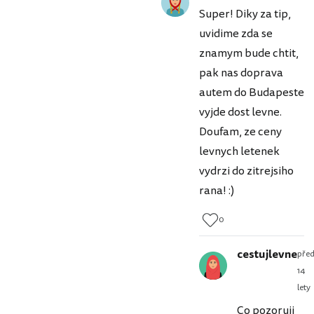
Super! Diky za tip,
uvidime zda se
znamym bude chtit,
pak nas doprava
autem do Budapeste
vyjde dost levne.
Doufam, ze ceny
levnych letenek
vydrzi do zitrejsiho
rana! :)
0
cestujlevne
pře
14
lety
Co pozoruji