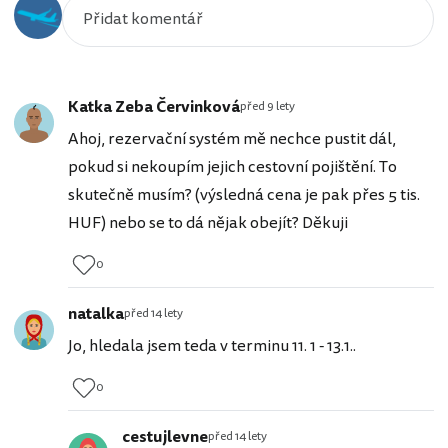
Katka Zeba Červinková
před 9 lety
Ahoj, rezervační systém mě nechce pustit dál,
pokud si nekoupím jejich cestovní pojištění. To
skutečně musím? (výsledná cena je pak přes 5 tis.
HUF) nebo se to dá nějak obejít? Děkuji
0
natalka
před 14 lety
Jo, hledala jsem teda v terminu 11. 1 - 13.1..
0
cestujlevne
před 14 lety