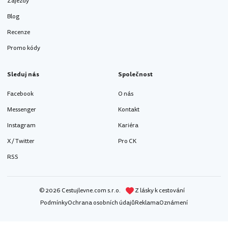
Zájezdy
Blog
Recenze
Promo kódy
Sleduj nás
Společnost
Facebook
O nás
Messenger
Kontakt
Instagram
Kariéra
X / Twitter
Pro CK
RSS
© 2026 Cestujlevne.com s.r.o.
Z lásky k cestování
Podmínky
Ochrana osobních údajů
Reklama
Oznámení