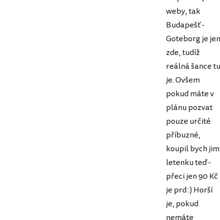
weby, tak
Budapešť -
Goteborg je je
zde, tudíž
reálná šance t
je. Ovšem
pokud máte v
plánu pozvat
pouze určité
příbuzné,
koupil bych jim
letenku teď -
přeci jen 90 Kč
je prd :) Horší
je, pokud
nemáte