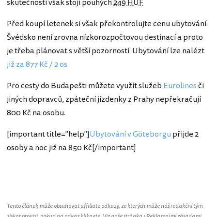
skutečnosti však stojí pouhých
249 HUF
Před koupí letenek si však překontrolujte cenu ubytování.
Švédsko není zrovna nízkorozpočtovou destinací a proto
je třeba plánovat s větší pozorností. Ubytování lze nalézt
již za 877 Kč / 2 os.
Pro cesty do Budapešti můžete využít služeb
Eurolines
či
jiných dopravců, zpáteční jízdenky z Prahy nepřekračují
800 Kč na osobu.
[important title="help"]
Ubytování v Göteborgu
přijde 2
osoby a noc již na 850 Kč[/important]
Švédsko
Tento článek může obsahovat affiliate odkazy, ze kterých může náš redakční tým
získat provizi, pokud na odkaz kliknete. Viz naše stránka s
Reklamními zásadami
.