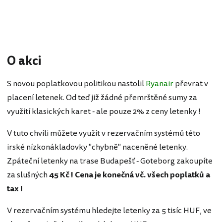
O akci
S novou poplatkovou politikou nastolil
Ryanair
převrat v
placení letenek. Od teď již žádné přemrštěné sumy za
využití klasických karet - ale pouze 2% z ceny letenky !
V tuto chvíli můžete využít v rezervačním systémů této
irské nízkonákladovky "chybně" naceněné letenky.
Zpáteční letenky na trase Budapešť - Goteborg zakoupíte
za slušných
45 Kč ! Cena je konečná vč. všech poplatků a
tax !
V rezervačním systému hledejte letenky za 5 tisíc HUF, ve