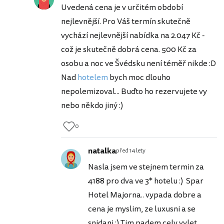
Uvedená cena je v určitém období
nejlevnější. Pro Váš termín skutečně
vychází nejlevnější nabídka na 2.047 Kč -
což je skutečně dobrá cena. 500 Kč za
osobu a noc ve Švédsku není téměř nikde :D
Nad
hotelem
bych moc dlouho
nepolemizoval... Buďto ho rezervujete vy
nebo někdo jiný :)
0
natalka
před 14 lety
Nasla jsem ve stejnem termin za
4188 pro dva ve 3* hotelu :) Spar
Hotel Majorna.. vypada dobre a
cena je myslim, ze luxusni a se
snidani :) Tim padem cely vylet