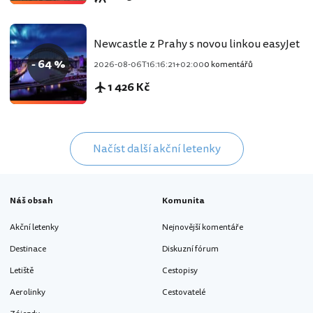
Newcastle z Prahy s novou linkou easyJet
- 64 %
2026-08-06T16:16:21+02:00
0 komentářů
1 426 Kč
Načíst další akční letenky
Náš obsah
Komunita
Akční letenky
Nejnovější komentáře
Destinace
Diskuzní fórum
Letiště
Cestopisy
Aerolinky
Cestovatelé