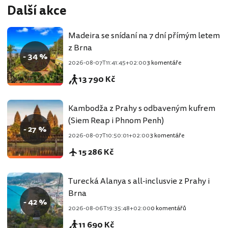
Další akce
Madeira se snídaní na 7 dní přímým letem
z Brna
- 34 %
2026-08-07T11:41:45+02:00
3 komentáře
13 790 Kč
Kambodža z Prahy s odbaveným kufrem
(Siem Reap i Phnom Penh)
- 27 %
2026-08-07T10:50:01+02:00
3 komentáře
15 286 Kč
Turecká Alanya s all-inclusvie z Prahy i
Brna
- 42 %
2026-08-06T19:35:48+02:00
0 komentářů
11 690 Kč