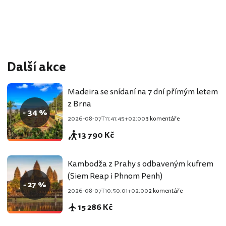
Další akce
Madeira se snídaní na 7 dní přímým letem
z Brna
- 34 %
2026-08-07T11:41:45+02:00
3 komentáře
13 790 Kč
Kambodža z Prahy s odbaveným kufrem
(Siem Reap i Phnom Penh)
- 27 %
2026-08-07T10:50:01+02:00
2 komentáře
15 286 Kč