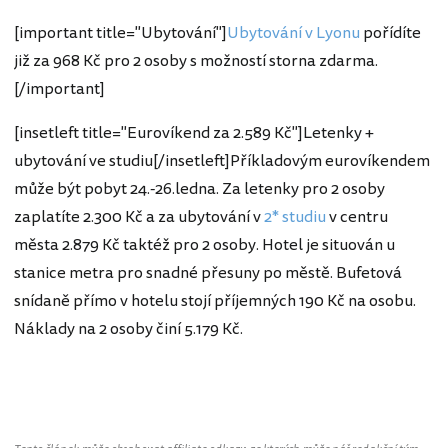
[important title="Ubytování"]
Ubytování v Lyonu
pořídíte
již za 968 Kč pro 2 osoby s možností storna zdarma.
[/important]
[insetleft title="Eurovíkend za 2.589 Kč"]Letenky +
ubytování ve studiu[/insetleft]Příkladovým eurovíkendem
může být pobyt 24.-26.ledna. Za letenky pro 2 osoby
zaplatíte 2.300 Kč a za ubytování v
2* studiu
v centru
města 2.879 Kč taktéž pro 2 osoby. Hotel je situován u
stanice metra pro snadné přesuny po městě. Bufetová
snídaně přímo v hotelu stojí příjemných 190 Kč na osobu.
Náklady na 2 osoby činí 5.179 Kč.