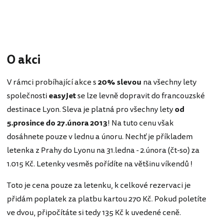
O akci
V rámci probíhající akce s
20% slevou
na všechny lety
společnosti
easyJet
se lze levně dopravit do francouzské
destinace Lyon. Sleva je platná pro všechny lety
od
5.prosince do 27.února 2013
! Na tuto cenu však
dosáhnete pouze v lednu a únoru. Nechť je příkladem
letenka z Prahy do Lyonu na 31.ledna - 2.února (čt-so) za
1.015 Kč. Letenky vesměs pořídíte na většinu víkendů !
Toto je cena pouze za letenku, k celkové rezervaci je
přidám poplatek za platbu kartou 270 Kč. Pokud poletíte
ve dvou, připočítáte si tedy 135 Kč k uvedené ceně.