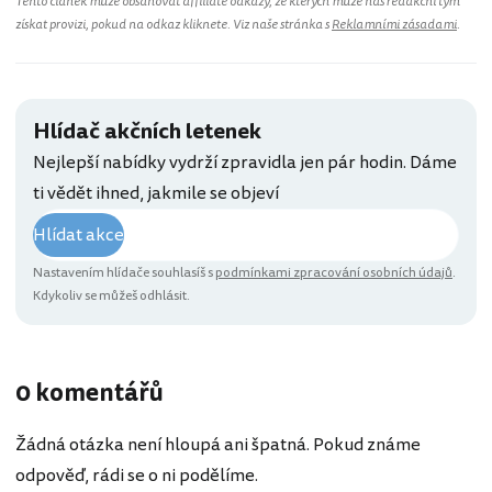
Tento článek může obsahovat affiliate odkazy, ze kterých může náš redakční tým
získat provizi, pokud na odkaz kliknete. Viz naše stránka s
Reklamními zásadami
.
Hlídač akčních letenek
Nejlepší nabídky vydrží zpravidla jen pár hodin. Dáme
ti vědět ihned, jakmile se objeví
Hlídat akce
Nastavením hlídače souhlasíš s
podmínkami zpracování osobních údajů
.
Kdykoliv se můžeš odhlásit.
0 komentářů
Žádná otázka není hloupá ani špatná. Pokud známe
odpověď, rádi se o ni podělíme.