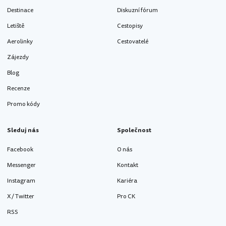
Destinace
Diskuzní fórum
Letiště
Cestopisy
Aerolinky
Cestovatelé
Zájezdy
Blog
Recenze
Promo kódy
Sleduj nás
Společnost
Facebook
O nás
Messenger
Kontakt
Instagram
Kariéra
X / Twitter
Pro CK
RSS