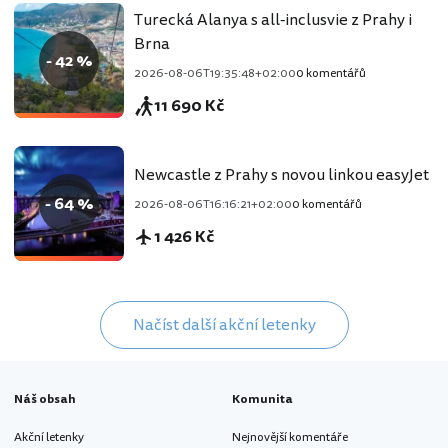
Turecká Alanya s all-inclusvie z Prahy i
Brna
- 42 %
2026-08-06T19:35:48+02:00
0 komentářů
11 690 Kč
Newcastle z Prahy s novou linkou easyJet
- 64 %
2026-08-06T16:16:21+02:00
0 komentářů
1 426 Kč
Načíst další akční letenky
Náš obsah
Komunita
Akční letenky
Nejnovější komentáře