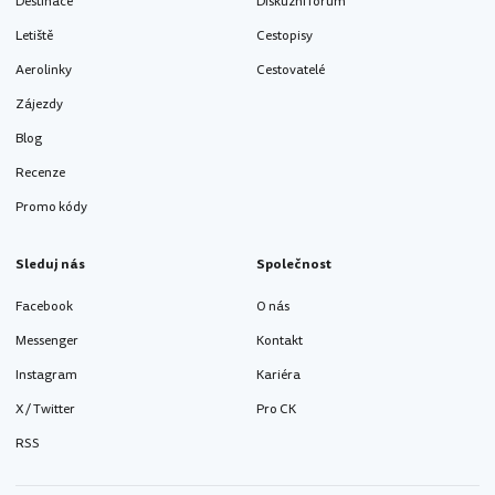
Destinace
Diskuzní fórum
Letiště
Cestopisy
Aerolinky
Cestovatelé
Zájezdy
Blog
Recenze
Promo kódy
Sleduj nás
Společnost
Facebook
O nás
Messenger
Kontakt
Instagram
Kariéra
X / Twitter
Pro CK
RSS