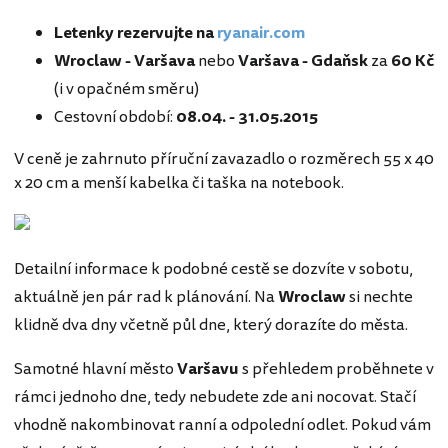
Letenky rezervujte na
ryanair.com
Wroclaw - Varšava
nebo
Varšava - Gdaňsk
za
60 Kč
(i v opačném směru)
Cestovní období:
08.04. - 31.05.2015
V ceně je zahrnuto příruční zavazadlo o rozměrech 55 x 40
x 20 cm a menší kabelka či taška na notebook.
Detailní informace k podobné cestě se dozvíte v sobotu,
aktuálně jen pár rad k plánování. Na
Wroclaw
si nechte
klidně dva dny včetně půl dne, který dorazíte do města.
Samotné hlavní město
Varšavu
s přehledem proběhnete v
rámci jednoho dne, tedy nebudete zde ani nocovat. Stačí
vhodně nakombinovat ranní a odpolední odlet. Pokud vám