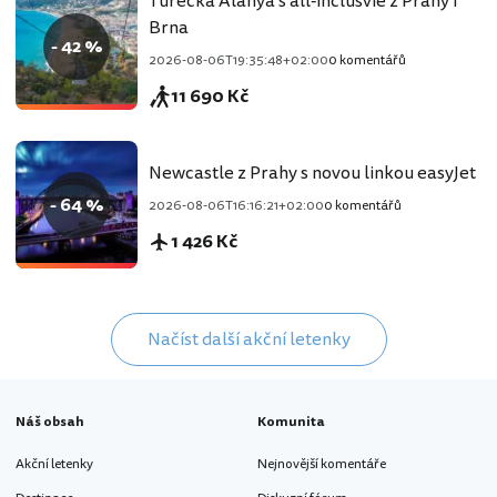
Turecká Alanya s all-inclusvie z Prahy i
Brna
- 42 %
2026-08-06T19:35:48+02:00
0 komentářů
11 690 Kč
Newcastle z Prahy s novou linkou easyJet
- 64 %
2026-08-06T16:16:21+02:00
0 komentářů
1 426 Kč
Načíst další akční letenky
Náš obsah
Komunita
Akční letenky
Nejnovější komentáře