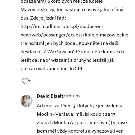
obsazením) .Skoro bych řekl že Koleje
Mazovietske vyjdou nastejno časově jako přímý
bus. Zde je jízdní řád :
http://en.modlinairport.pl/modlin-en-
new/web/passenger/access/koleje-mazowieckie-
trains.html Jen bych dodal. Koukněte i na další
destinace. Z Waršavy určitě koukněte kam se dá
letět dál např wizzair ( z druhýho letiště.) Já
pokračoval z modlinu do CRL.
0
David Eiselt
před 11 lety
Adame, za těch 13 zlotých je jen jízdenka
Modlin - Varšava, měl jsi koupit za 17
zlotých Modlin Airport - Varšava :)) v buse
jsem měl vždy kontrolu a vyhazovali ven.