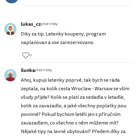
lukas_cz
před 11 lety
Diky za tip. Letenky koupeny, program
naplanovan a vse zarezervovano.
0
ilunka
před 11 lety
Ahoj, kupuji letenky poprvé, tak bych se ráda
zeptala, na kolik cesta Wroclaw - Warsaw se vším
všudy přijde? Kolik se platí za sedadla v letadle,
kolik za zavazadlo, a jaké všechny poplatky jsou
povinné? Pokud bychom letěli jen s příručním
zavazadlem, co všechno v něm můžeme mít?
Nějaké tipy na levné ubytování? Předem díky za