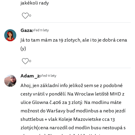
jakékoli rady
0
Gaza
před 11 lety
Já to tam mám za 19 zlotych, ale i to je dobrá cena
(y)
0
Adam _2
před 11 lety
Ahoj, jen základní info jelikož sem se z podobné
cesty vrátil v pondělí. Na Wroclaw letiště MHD z
ulice Glowna č.406 za 3 zlotý. Na modlinu máte
možnost do Waršavy buď modlinbus a nebo jezdí
shuttlebus + vlak Koleje Mazovietske cca 13
zlotých(cena narozdíl od modlin busu nestoupá s