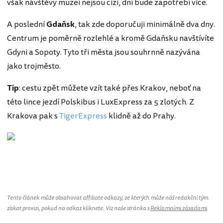
však návštěvy muzeí nejsou cizí, dní bude zapotřebí více.
A poslední
Gdaňsk
, tak zde doporučuji minimálně dva dny.
Centrum je poměrně rozlehlé a kromě Gdaňsku navštívíte
Gdyni a Sopoty. Tyto tři města jsou souhrnně nazývána
jako trojměsto.
Tip
: cestu zpět můžete vzít také přes Krakov, neboť na
této lince jezdí Polskibus i LuxExpress za 5 zlotých. Z
Krakova pak s
TigerExpress
klidně až do Prahy.
Polsko
Tento článek může obsahovat affiliate odkazy, ze kterých může náš redakční tým
získat provizi, pokud na odkaz kliknete. Viz naše stránka s
Reklamními zásadami
.