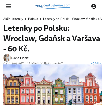
Akční letenky
Polsko
Letenky po Polsku: Wroclaw, Gdaňsk a Var
Letenky po Polsku:
Wroclaw, Gdaňsk a Varšava
- 60 Kč.
David Eiselt
2015-03-26T14:28:06+01:00
5 komentářů
Sdílet