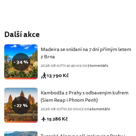
Další akce
Madeira se snídaní na 7 dní přímým letem
z Brna
- 34 %
2026-08-07T11:41:45+02:00
3 komentáře
13 790 Kč
Kambodža z Prahy s odbaveným kufrem
(Siem Reap i Phnom Penh)
- 27 %
2026-08-07T10:50:01+02:00
4 komentáře
15 286 Kč