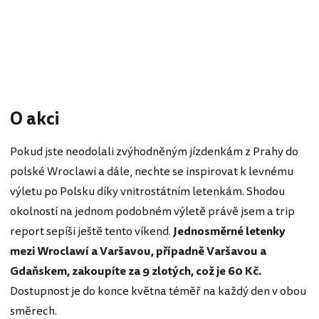
O akci
Pokud jste neodolali zvýhodněným jízdenkám z Prahy do
polské Wroclawi a dále, nechte se inspirovat k levnému
výletu po Polsku díky vnitrostátním letenkám. Shodou
okolností na jednom podobném výletě právě jsem a trip
report sepíši ještě tento víkend.
Jednosměrné letenky
mezi Wroclawí a Varšavou, případně Varšavou a
Gdaňskem, zakoupíte za 9 zlotých, což je 60 Kč.
Dostupnost je do konce května téměř na každý den v obou
směrech.