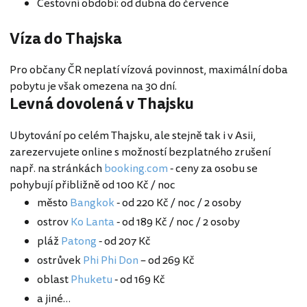
Cestovní období: od dubna do července
Víza do Thajska
Pro občany ČR neplatí vízová povinnost, maximální doba
pobytu je však omezena na 30 dní.
Levná dovolená v Thajsku
Ubytování po celém Thajsku, ale stejně tak i v Asii,
zarezervujete online s možností bezplatného zrušení
např. na stránkách
booking.com
- ceny za osobu se
pohybují přibližně od 100 Kč / noc
město
Bangkok
- od 220 Kč / noc / 2 osoby
ostrov
Ko Lanta
- od 189 Kč / noc / 2 osoby
pláž
Patong
- od 207 Kč
ostrůvek
Phi Phi Don
– od 269 Kč
oblast
Phuketu
- od 169 Kč
a jiné…