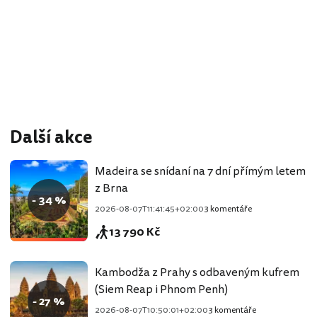
Další akce
Madeira se snídaní na 7 dní přímým letem
z Brna
- 34 %
2026-08-07T11:41:45+02:00
3 komentáře
13 790 Kč
Kambodža z Prahy s odbaveným kufrem
(Siem Reap i Phnom Penh)
- 27 %
2026-08-07T10:50:01+02:00
3 komentáře