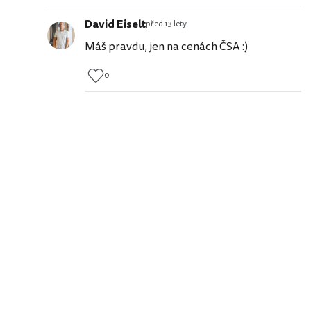
David Eiselt
před 13 lety
Máš pravdu, jen na cenách ČSA :)
0