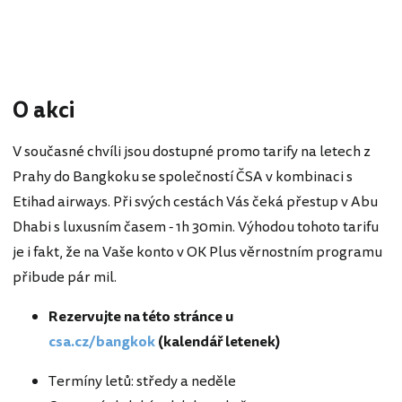
O akci
V současné chvíli jsou dostupné promo tarify na letech z
Prahy do Bangkoku se společností ČSA v kombinaci s
Etihad airways. Při svých cestách Vás čeká přestup v Abu
Dhabi s luxusním časem - 1h 30min. Výhodou tohoto tarifu
je i fakt, že na Vaše konto v OK Plus věrnostním programu
přibude pár mil.
Rezervujte na této stránce u
csa.cz/bangkok
(kalendář letenek)
Termíny letů: středy a neděle