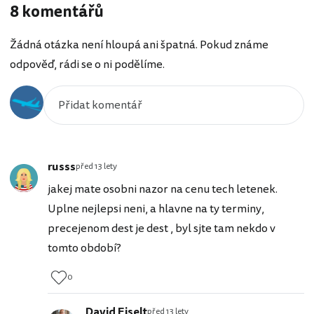
8 komentářů
Žádná otázka není hloupá ani špatná. Pokud známe
odpověď, rádi se o ni podělíme.
russs
před 13 lety
jakej mate osobni nazor na cenu tech letenek.
Uplne nejlepsi neni, a hlavne na ty terminy,
precejenom dest je dest , byl sjte tam nekdo v
tomto období?
0
David Eiselt
před 13 lety