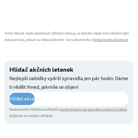
Tento článek může obsahovat affiliate odkazy, ze kterých může náš redakční tým
získat provizi, pokud na odkaz kliknete. Viz naše stránka s
Reklamními zásadami
.
Hlídač akčních letenek
Nejlepší nabídky vydrží zpravidla jen pár hodin. Dáme
ti vědět ihned, jakmile se objeví
Hlídat akce
Nastavením hlídače souhlasíš s
podmínkami zpracování osobních údajů
.
Kdykoliv se můžeš odhlásit.