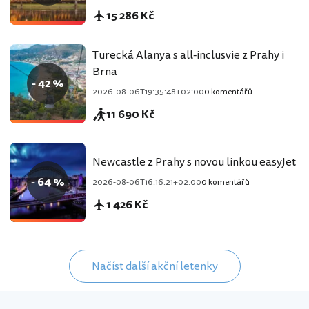
15 286 Kč
Turecká Alanya s all-inclusvie z Prahy i
Brna
- 42 %
2026-08-06T19:35:48+02:00
0 komentářů
11 690 Kč
Newcastle z Prahy s novou linkou easyJet
- 64 %
2026-08-06T16:16:21+02:00
0 komentářů
1 426 Kč
Načíst další akční letenky