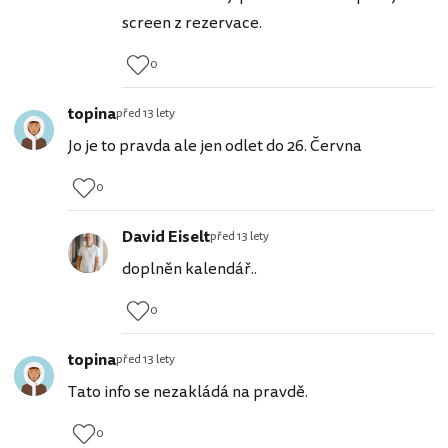
screen z rezervace.
0
topina
před 13 lety
Jo je to pravda ale jen odlet do 26. Června
0
David Eiselt
před 13 lety
doplněn kalendář..
0
topina
před 13 lety
Tato info se nezakládá na pravdě.
0