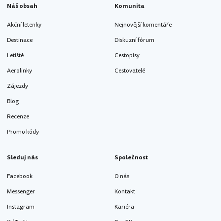
Náš obsah
Komunita
Akční letenky
Nejnovější komentáře
Destinace
Diskuzní fórum
Letiště
Cestopisy
Aerolinky
Cestovatelé
Zájezdy
Blog
Recenze
Promo kódy
Sleduj nás
Společnost
Facebook
O nás
Messenger
Kontakt
Instagram
Kariéra