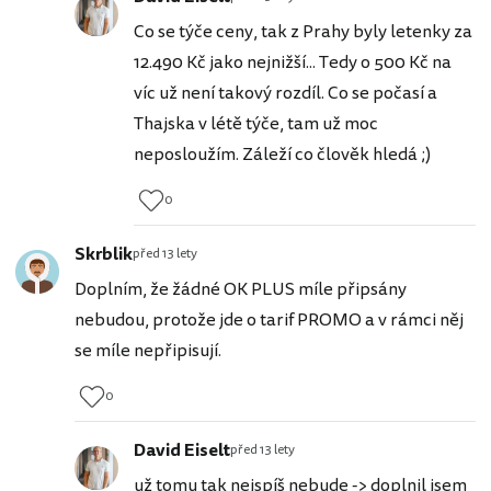
Co se týče ceny, tak z Prahy byly letenky za
12.490 Kč jako nejnižší... Tedy o 500 Kč na
víc už není takový rozdíl. Co se počasí a
Thajska v létě týče, tam už moc
neposloužím. Záleží co člověk hledá ;)
0
Skrblik
před 13 lety
Doplním, že žádné OK PLUS míle připsány
nebudou, protože jde o tarif PROMO a v rámci něj
se míle nepřipisují.
0
David Eiselt
před 13 lety
už tomu tak nejspíš nebude -> doplnil jsem