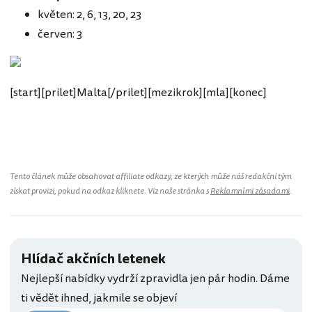
květen: 2, 6, 13, 20, 23
červen: 3
[start][prilet]Malta[/prilet][mezikrok][mla][konec]
Malta
Tento článek může obsahovat affiliate odkazy, ze kterých může náš redakční tým
získat provizi, pokud na odkaz kliknete. Viz naše stránka s
Reklamními zásadami
.
Hlídač akčních letenek
Nejlepší nabídky vydrží zpravidla jen pár hodin. Dáme
ti vědět ihned, jakmile se objeví