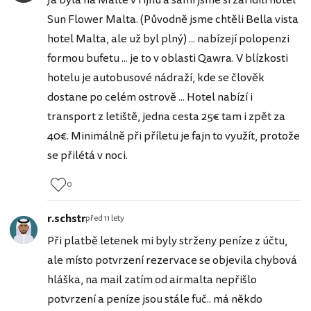
Já byla na Maltě v říjnu a sami jsme si zařídili hotel
Sun Flower Malta. (Původně jsme chtěli Bella vista
hotel Malta, ale už byl plný) ... nabízejí polopenzi
formou bufetu ... je to v oblasti Qawra. V blízkosti
hotelu je autobusové nádraží, kde se člověk
dostane po celém ostrově ... Hotel nabízí i
transport z letiště, jedna cesta 25€ tam i zpět za
40€. Minimálně při příletu je fajn to využít, protože
se přilétá v noci.
0
r.schstr
před 11 lety
Při platbě letenek mi byly strženy peníze z účtu,
ale místo potvrzení rezervace se objevila chybová
hláška, na mail zatím od airmalta nepřišlo
potvrzení a peníze jsou stále fuč.. má někdo