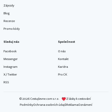
Zájezdy
Blog
Recenze
Promo kódy
Sleduj nás
Společnost
Facebook
O nás
Messenger
Kontakt
Instagram
Kariéra
X / Twitter
Pro CK
RSS
© 2026 Cestujlevne.com s.r.o.
Z lásky k cestování
Podmínky
Ochrana osobních údajů
Reklama
Oznámení