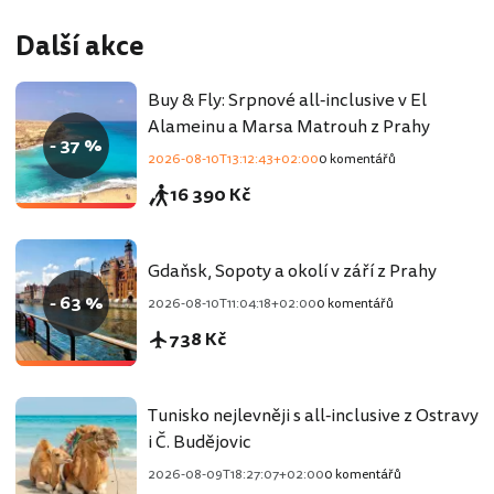
Další akce
Buy & Fly: Srpnové all-inclusive v El
Alameinu a Marsa Matrouh z Prahy
- 37 %
2026-08-10T13:12:43+02:00
0 komentářů
16 390 Kč
Gdaňsk, Sopoty a okolí v září z Prahy
- 63 %
2026-08-10T11:04:18+02:00
0 komentářů
738 Kč
Tunisko nejlevněji s all-inclusive z Ostravy
i Č. Budějovic
2026-08-09T18:27:07+02:00
0 komentářů