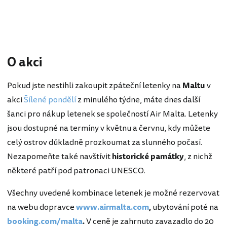
O akci
Pokud jste nestihli zakoupit zpáteční letenky na
Maltu
v
akci
Šílené pondělí
z minulého týdne, máte dnes další
šanci pro nákup letenek se společností Air Malta. Letenky
jsou dostupné na termíny v květnu a červnu, kdy můžete
celý ostrov důkladně prozkoumat za slunného počasí.
Nezapomeňte také navštívit
historické památky
, z nichž
některé patří pod patronaci UNESCO.
Všechny uvedené kombinace letenek je možné rezervovat
na webu dopravce
www.airmalta.com
,
ubytování poté na
booking.com/malta
.
V ceně je zahrnuto zavazadlo do 20