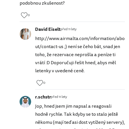
podobnou zkušenost?
0
David Eiselt
před 11 lety
http://www.airmalta.com/information/abo
ut/contact-us ;) není se čeho bát, snad jen
toho, že rezervace neprošla a peníze ti
vrátí :D Doporučuji řešit hned, abys měl
letenky v uvedené ceně.
0
r.schstr
před 11 lety
Jop, hned jsem jim napsal a reagovali
hodně rychle. Tak kdyby se to stalo ještě
někomu (mají teď asi dost vytížený servery),