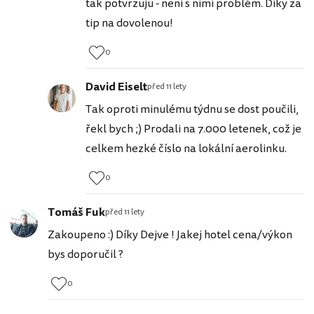
tak potvrzuju - není s nimi problém. Díky za
tip na dovolenou!
0
David Eiselt
před 11 lety
Tak oproti minulému týdnu se dost poučili,
řekl bych ;) Prodali na 7.000 letenek, což je
celkem hezké číslo na lokální aerolinku.
0
Tomáš Fuk
před 11 lety
Zakoupeno :) Díky Dejve ! Jakej hotel cena/výkon
bys doporučil ?
0