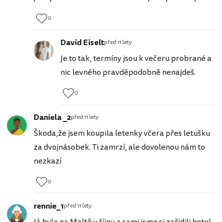
0
David Eiselt
před 11 lety
Je to tak, termíny jsou k večeru probrané a
nic levného pravděpodobně nenajdeš.
0
Daniela _2
před 11 lety
Škoda,že jsem koupila letenky včera přes letušku
za dvojnásobek. Ti zamrzí, ale dovolenou nám to
nezkazí
0
rennie_1
před 11 lety