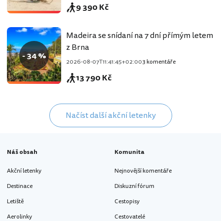
9 390 Kč
Madeira se snídaní na 7 dní přímým letem
z Brna
- 34 %
2026-08-07T11:41:45+02:00
3 komentáře
13 790 Kč
Načíst další akční letenky
Náš obsah
Komunita
Akční letenky
Nejnovější komentáře
Destinace
Diskuzní fórum
Letiště
Cestopisy
Aerolinky
Cestovatelé