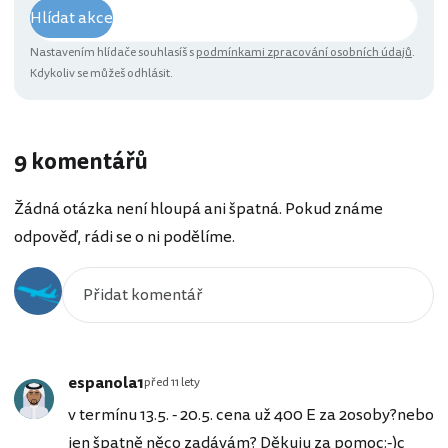
Hlídat akce
Nastavením hlídače souhlasíš s
podmínkami zpracování osobních údajů
.
Kdykoliv se můžeš odhlásit.
9 komentářů
Žádná otázka není hloupá ani špatná. Pokud známe
odpověď, rádi se o ni podělíme.
espanola1
před 11 lety
v termínu 13.5. - 20.5. cena už 400 E za 2osoby?nebo
jen špatně něco zadávám? Děkuju za pomoc:-)c