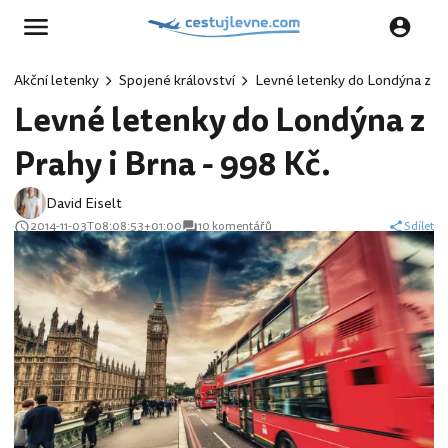
Akční letenky
Spojené království
Levné letenky do Londýna z Pra
Levné letenky do Londýna z
Prahy i Brna - 998 Kč.
David Eiselt
2014-11-03T08:08:53+01:00
10 komentářů
Sdílet