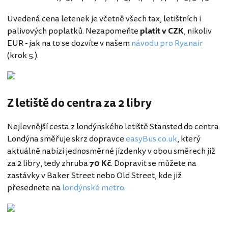
Uvedená cena letenek je včetně všech tax, letištních i
palivových poplatků. Nezapomeňte
platit v CZK
, nikoliv
EUR - jak na to se dozvíte v našem
návodu pro Ryanair
(krok 5.).
Z letiště do centra za 2 libry
Nejlevnější cesta z londýnského letiště Stansted do centra
Londýna směřuje skrz dopravce
easyBus.co.uk
, který
aktuálně nabízí jednosměrné jízdenky v obou směrech již
za 2 libry, tedy zhruba
70 Kč
. Dopravit se můžete na
zastávky v Baker Street nebo Old Street, kde již
přesednete na
londýnské metro
.
Spojené království