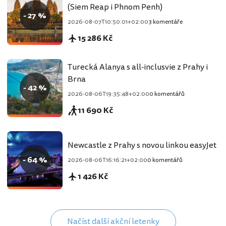
(Siem Reap i Phnom Penh)
- 27 %
2026-08-07T10:50:01+02:00
3 komentáře
15 286 Kč
Turecká Alanya s all-inclusvie z Prahy i
Brna
- 42 %
2026-08-06T19:35:48+02:00
0 komentářů
11 690 Kč
Newcastle z Prahy s novou linkou easyJet
- 64 %
2026-08-06T16:16:21+02:00
0 komentářů
1 426 Kč
Načíst další akční letenky