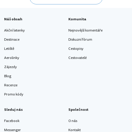
Náš obsah
Komunita
Akční letenky
Nejnovější komentáře
Destinace
Diskuzní fórum
Letiště
Cestopisy
Aerolinky
Cestovatelé
Zájezdy
Blog
Recenze
Promo kódy
Sleduj nás
Společnost
Facebook
O nás
Messenger
Kontakt