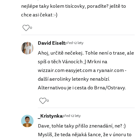
nejlépe taky kolem tisícovky, poradíte? ještě to
chce asi čekat :-)
0
David Eiselt
před 12 lety
Ahoj, určitě nečekej.. Tohle není o trase, ale
spíš o těch Vánocích ;) Mrkni na
wizzair.com easyjet.com a ryanair.com -
další aerolinky letenky nenabízí.
Alternativou je i cesta do Brna/Ostravy.
0
_Kristynka
před 12 lety
Dave, tohle taky přišlo znenadání, ne? :)
Myslíš, že teda nějaká šance, že v únoru to