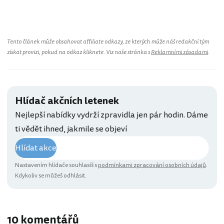
Tento článek může obsahovat affiliate odkazy, ze kterých může náš redakční tým
získat provizi, pokud na odkaz kliknete. Viz naše stránka s
Reklamními zásadami
.
Hlídač akčních letenek
Nejlepší nabídky vydrží zpravidla jen pár hodin. Dáme
ti vědět ihned, jakmile se objeví
Hlídat akce
Nastavením hlídače souhlasíš s
podmínkami zpracování osobních údajů
.
Kdykoliv se můžeš odhlásit.
10 komentářů