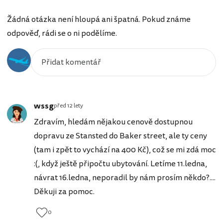
Žádná otázka není hloupá ani špatná. Pokud známe
odpověď, rádi se o ni podělíme.
wssg
před 12 lety
Zdravím, hledám nějakou cenově dostupnou
dopravu ze Stansted do Baker street, ale ty ceny
(tam i zpět to vychází na 400 Kč), což se mi zdá moc
:(, když ještě připočtu ubytování. Letíme 11.ledna,
návrat 16.ledna, neporadil by nám prosím někdo?....
Děkuji za pomoc.
0