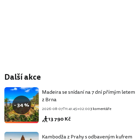
Další akce
Madeira se snídaní na 7 dní přímým letem
z Brna
- 34 %
2026-08-07T11:41:45+02:00
3 komentáře
13 790 Kč
Kambodža z Prahy s odbaveným kufrem