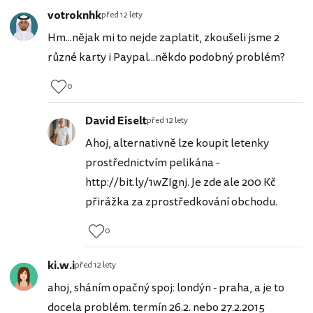
votroknhk
před 12 lety
Hm...nějak mi to nejde zaplatit, zkoušeli jsme 2
různé karty i Paypal...někdo podobný problém?
0
David Eiselt
před 12 lety
Ahoj, alternativně lze koupit letenky
prostřednictvím pelikána -
http://bit.ly/1wZIgnj. Je zde ale 200 Kč
přirážka za zprostředkování obchodu.
0
ki.w.i
před 12 lety
ahoj, sháním opačný spoj: londýn - praha, a je to
docela problém. termín 26.2. nebo 27.2.2015