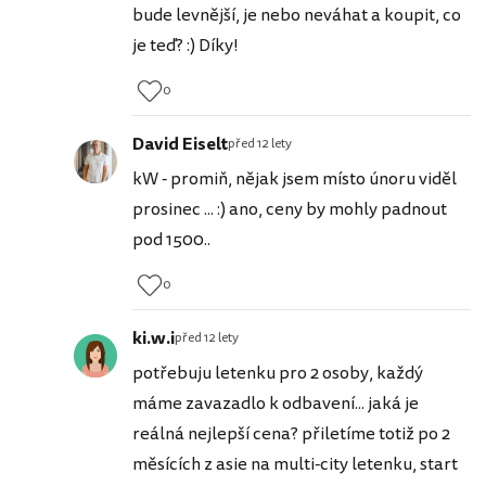
bude levnější, je nebo neváhat a koupit, co
je teď? :) Díky!
0
David Eiselt
před 12 lety
kW - promiň, nějak jsem místo únoru viděl
prosinec ... :) ano, ceny by mohly padnout
pod 1500..
0
ki.w.i
před 12 lety
potřebuju letenku pro 2 osoby, každý
máme zavazadlo k odbavení... jaká je
reálná nejlepší cena? přiletíme totiž po 2
měsících z asie na multi-city letenku, start