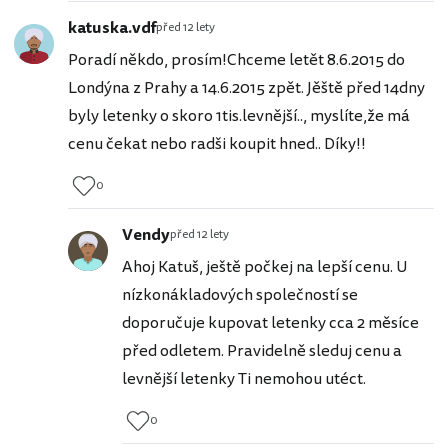
katuska.vdf
před 12 lety
Poradí někdo, prosím!Chceme letět 8.6.2015 do
Londýna z Prahy a 14.6.2015 zpět. Jěště před 14dny
byly letenky o skoro 1tis.levnější.., myslíte,že má
cenu čekat nebo radši koupit hned.. Díky!!
0
Vendy
před 12 lety
Ahoj Katuš, ještě počkej na lepší cenu. U
nízkonákladových společností se
doporučuje kupovat letenky cca 2 měsíce
před odletem. Pravidelně sleduj cenu a
levnější letenky Ti nemohou utéct.
0