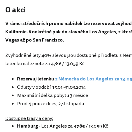
O akci
V rámci středečních promo nabídek lze rezervovat zvýhod
Kalifornie. Konkrétně pak do slavného Los Angeles, z kte
Vegas až po San Francisco.
Zvýhodněné lety 40% slevou jsou dostupné při odletu z Něm
letenku naleznete za 478€ / 13.059 Kč.
Rezervuj letenku
z Německa do Los Angeles za 13.0
Odlety v období: 15.01.-31.03.2014
Maximální délka pobytu 3 měsíce
Prodej pouze dnes, 27.listopadu
Dostupné trasy a ceny:
Hamburg
- Los Angeles za
478€
/ 13.059 Kč