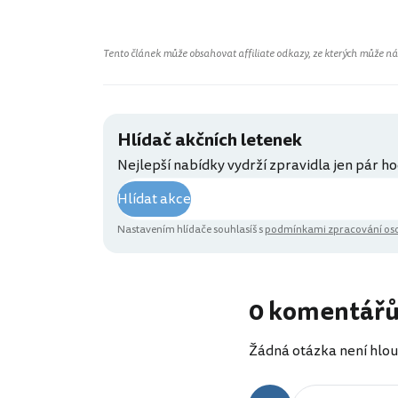
Tento článek může obsahovat affiliate odkazy, ze kterých může náš 
Hlídač akčních letenek
Nejlepší nabídky vydrží zpravidla jen pár ho
Hlídat akce
Nastavením hlídače souhlasíš s
podmínkami zpracování oso
0 komentář
Žádná otázka není hlou