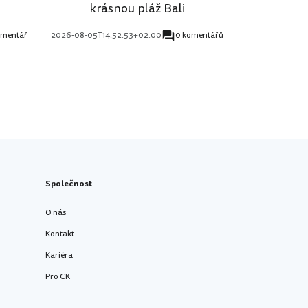
krásnou pláž Bali
omentář
2026-08-05T14:52:53+02:00
0 komentářů
Společnost
O nás
Kontakt
Kariéra
Pro CK