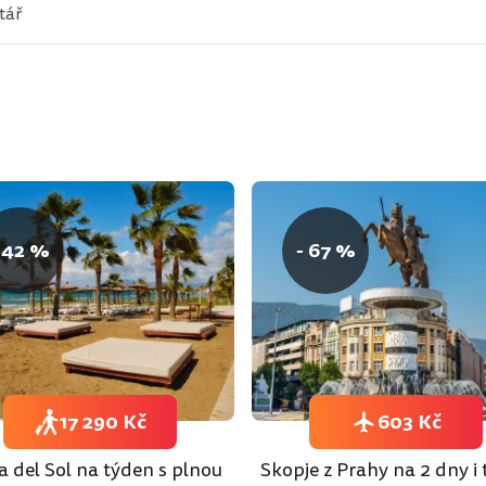
 42 %
- 67 %
17 290 Kč
603 Kč
a del Sol na týden s plnou
Skopje z Prahy na 2 dny i