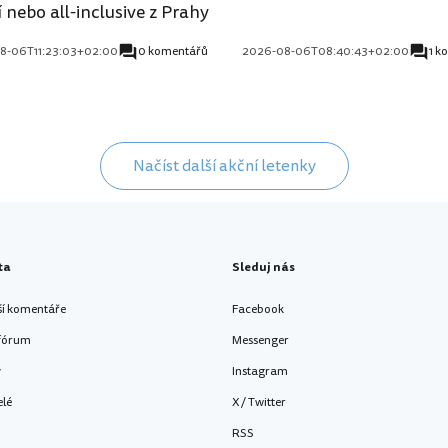
 nebo all-inclusive z Prahy
8-06T11:23:03+02:00
0 komentářů
2026-08-06T08:40:43+02:00
1 k
Načíst další akční letenky
ta
Sleduj nás
ší komentáře
Facebook
 fórum
Messenger
y
Instagram
elé
X / Twitter
RSS