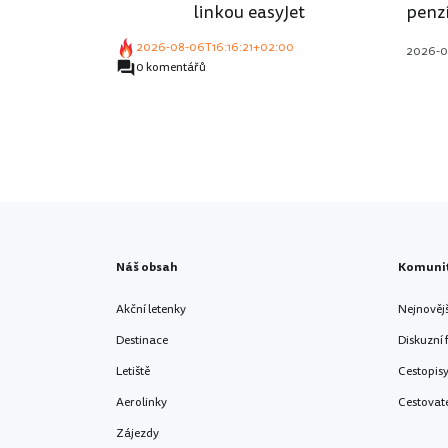
linkou easyJet
penzí
2026-08-06T16:16:21+02:00
2026-0
0 komentářů
Náš obsah
Komuni
Akční letenky
Nejnověj
Destinace
Diskuzní
Letiště
Cestopis
Aerolinky
Cestovat
Zájezdy