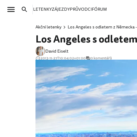
LETENKY
ZÁJEZDY
PRŮVODCI
FÓRUM
Akční letenky
Los Angeles s odletem z Německa - 
Los Angeles s odletem
David Eiselt
2013-11-27T10:04:02+01:00
0 komentářů