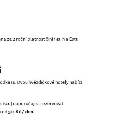
ena za 2 roční platnost činí 14$. Na Estu
i
 odkazu. Dvou hvězdičkové hotely nabízí
cisco) doporučuji si rezervovat
y od
511 Kč / den
.