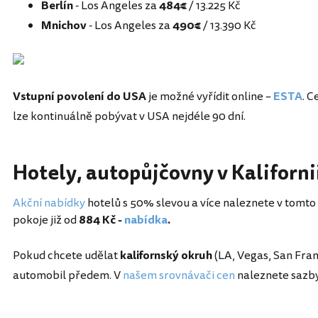
Berlín
- Los Angeles za
484€
/ 13.225 Kč
Mnichov
- Los Angeles za
490€
/ 13.390 Kč
Vstupní povolení do USA
je možné vyřídit online –
ESTA
. C
lze kontinuálně pobývat v USA nejdéle 90 dní.
Hotely, autopůjčovny v Kaliforni
Akční nabídky
hotelů s 50% slevou a více naleznete v tomto
pokoje již od
884 Kč -
nabídka
.
Pokud chcete udělat
kalifornský okruh
(LA, Vegas, San Fran
automobil předem. V
našem srovnávači cen
naleznete sazb