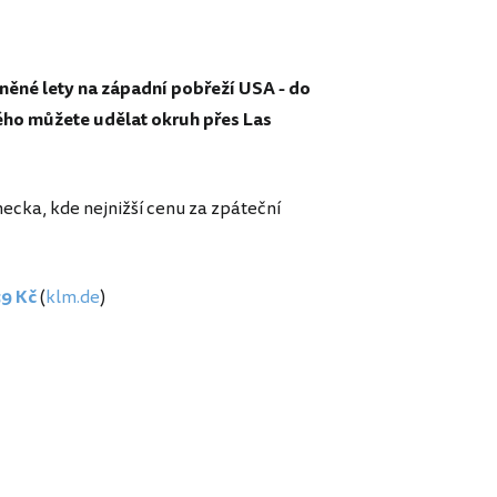
něné lety na západní pobřeží USA - do
rého můžete udělat okruh přes Las
ecka, kde nejnižší cenu za zpáteční
59 Kč
(
klm.de
)