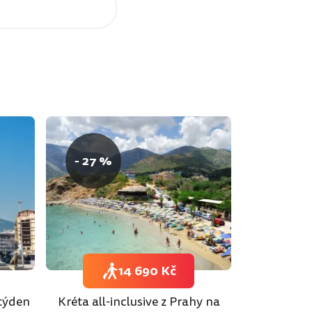
- 27 %
14 690 Kč
 týden
Kréta all-inclusive z Prahy na