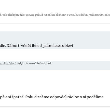
redakční tým získat provizi, pokud na odkaz kliknete. Viz naše stránka s
Reklamními zás
din. Dáme ti vědět ihned, jakmile se objeví
bních údajů
. Kdykoliv se můžeš odhlásit.
ů
pá ani špatná. Pokud známe odpověď, rádi se o ni podělíme.