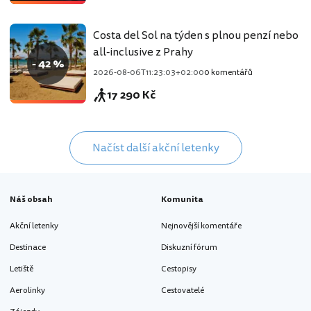
Costa del Sol na týden s plnou penzí nebo
all-inclusive z Prahy
- 42 %
2026-08-06T11:23:03+02:00
0 komentářů
17 290 Kč
Načíst další akční letenky
Náš obsah
Komunita
Akční letenky
Nejnovější komentáře
Destinace
Diskuzní fórum
Letiště
Cestopisy
Aerolinky
Cestovatelé