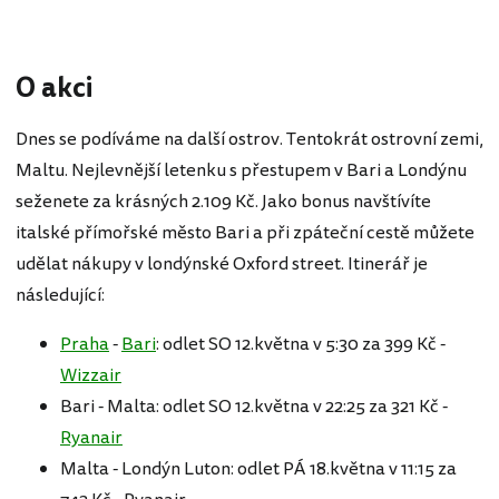
O akci
Dnes se podíváme na další ostrov. Tentokrát ostrovní zemi,
Maltu. Nejlevnější letenku s přestupem v Bari a Londýnu
seženete za krásných 2.109 Kč. Jako bonus navštívíte
italské přímořské město Bari a při zpáteční cestě můžete
udělat nákupy v londýnské Oxford street. Itinerář je
následující:
Praha
-
Bari
: odlet SO 12.května v 5:30 za 399 Kč -
Wizzair
Bari - Malta: odlet SO 12.května v 22:25 za 321 Kč -
Ryanair
Malta - Londýn Luton: odlet PÁ 18.května v 11:15 za