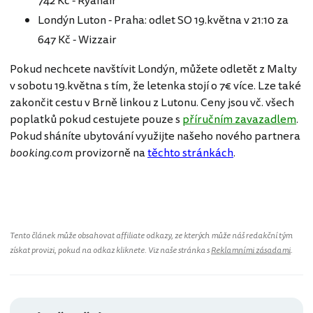
742 Kč - Ryanair
Londýn Luton - Praha: odlet SO 19.května v 21:10 za
647 Kč - Wizzair
Pokud nechcete navštívit Londýn, můžete odletět z Malty
v sobotu 19.května s tím, že letenka stojí o 7€ více. Lze také
zakončit cestu v Brně linkou z Lutonu. Ceny jsou vč. všech
poplatků pokud cestujete pouze s
příručním zavazadlem
.
Pokud sháníte ubytování využijte našeho nového partnera
booking.com
provizorně na
těchto stránkách
.
Tento článek může obsahovat affiliate odkazy, ze kterých může náš redakční tým
získat provizi, pokud na odkaz kliknete. Viz naše stránka s
Reklamními zásadami
.