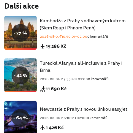
Další akce
Kambodža z Prahy s odbaveným kufrem
(Siem Reap i Phnom Penh)
- 27 %
2026-08-07T10:50:01+02:00
0 komentářů
15 286 Kč
Turecká Alanya s all-inclusvie z Prahy i
Brna
- 42 %
2026-08-06T19:35:48+02:00
0 komentářů
11 690 Kč
Newcastle z Prahy s novou linkou easyJet
- 64 %
2026-08-06T16:16:21+02:00
0 komentářů
1 426 Kč