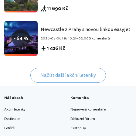
11 690 Kč
Newcastle z Prahy s novou linkou easyJet
- 64 %
2026-08-06T16:16:21+02:00
0 komentářů
1 426 Kč
Načíst další akční letenky
Náš obsah
Komunita
Akční letenky
Nejnovější komentáře
Destinace
Diskuzní fórum
Letiště
Cestopisy