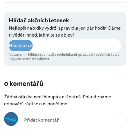
Hlídač akčních letenek
Nejlepší nabídky vydrží zpravidla jen pár hodin. Dáme
ti vědět ihned, jakmile se objeví
Hlídat akce
Nastavením hlídače souhlasíš s
podmínkami zpracování osobních údajů
.
Kdykoliv se můžeš odhlásit.
0 komentářů
Žádná otázka není hloupá ani špatná. Pokud známe
odpověď, rádi se o ni podělíme.