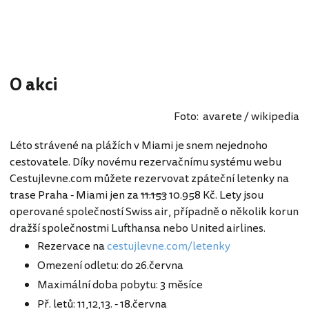
O akci
Foto: avarete / wikipedia
Léto strávené na plážích v Miami je snem nejednoho
cestovatele. Díky novému rezervačnímu systému webu
Cestujlevne.com můžete rezervovat zpáteční letenky na
trase Praha - Miami jen za
11.153
10.958 Kč. Lety jsou
operované společností Swiss air, případně o několik korun
dražší společnostmi Lufthansa nebo United airlines.
Rezervace na
cestujlevne.com/letenky
Omezení odletu: do 26.června
Maximální doba pobytu: 3 měsíce
Př. letů: 11,12,13. - 18.června