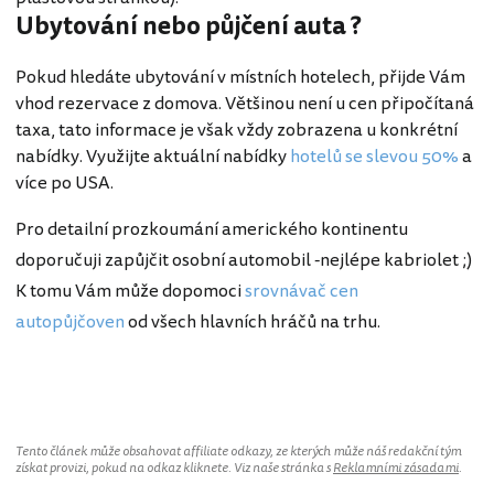
Ubytování nebo půjčení auta ?
Pokud hledáte ubytování v místních hotelech, přijde Vám
vhod rezervace z domova. Většinou není u cen připočítaná
taxa, tato informace je však vždy zobrazena u konkrétní
nabídky. Využijte aktuální nabídky
hotelů se slevou 50%
a
více po USA.
Pro detailní prozkoumání amerického kontinentu
doporučuji zapůjčit osobní automobil -nejlépe kabriolet ;)
K tomu Vám může dopomoci
srovnávač cen
autopůjčoven
od všech hlavních hráčů na trhu.
Tento článek může obsahovat affiliate odkazy, ze kterých může náš redakční tým
získat provizi, pokud na odkaz kliknete. Viz naše stránka s
Reklamními zásadami
.