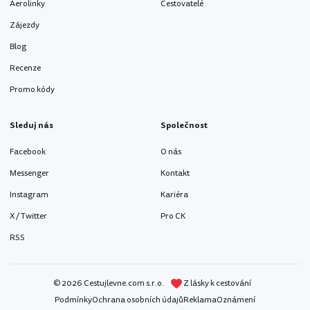
Aerolinky
Cestovatelé
Zájezdy
Blog
Recenze
Promo kódy
Sleduj nás
Společnost
Facebook
O nás
Messenger
Kontakt
Instagram
Kariéra
X / Twitter
Pro CK
RSS
© 2026 Cestujlevne.com s.r.o.
Z lásky k cestování
Podmínky
Ochrana osobních údajů
Reklama
Oznámení