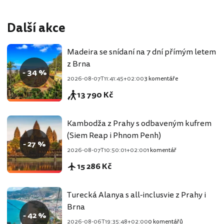
Další akce
Madeira se snídaní na 7 dní přímým letem
z Brna
- 34 %
2026-08-07T11:41:45+02:00
3 komentáře
13 790 Kč
Kambodža z Prahy s odbaveným kufrem
(Siem Reap i Phnom Penh)
- 27 %
2026-08-07T10:50:01+02:00
1 komentář
15 286 Kč
Turecká Alanya s all-inclusvie z Prahy i
Brna
- 42 %
2026-08-06T19:35:48+02:00
0 komentářů