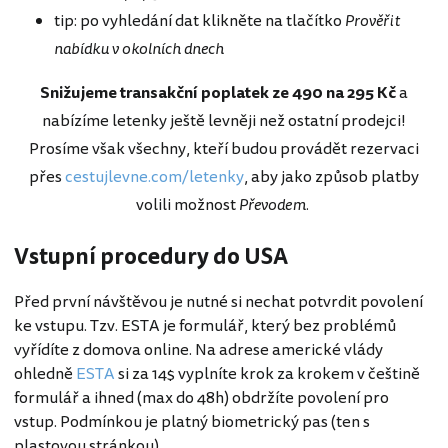
tip: po vyhledání dat klikněte na tlačítko
Prověřit
nabídku v okolních dnech
Snižujeme transakční poplatek ze 490 na 295 Kč
a
nabízíme letenky ještě levněji než ostatní prodejci!
Prosíme však všechny, kteří budou provádět rezervaci
přes
cestujlevne.com/letenky
, aby jako způsob platby
volili možnost
Převodem.
Vstupní procedury do USA
Před první návštěvou je nutné si nechat potvrdit povolení
ke vstupu. Tzv. ESTA je formulář, který bez problémů
vyřídíte z domova online. Na adrese americké vlády
ohledně
ESTA
si za 14$ vyplníte krok za krokem v češtině
formulář a ihned (max do 48h) obdržíte povolení pro
vstup. Podmínkou je platný biometrický pas (ten s
plastovou stránkou).