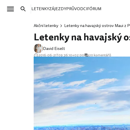
LETENKY
ZÁJEZDY
PRŮVODCI
FÓRUM
Akční letenky
Letenky na havajský ostrov Maui z P
Letenky na havajský o
David Eiselt
2016-06-21T09:36:10+02:00
20 komentářů