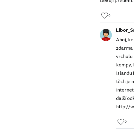
Dekuji predem.
0
Libor_S
Ahoj, k
zdarma (
vrcholu
kempy, k
Islandu 
těch je 
internet
další o
http://
0