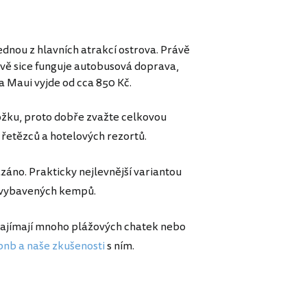
ednou z hlavních atrakcí ostrova. Právě
ově sice funguje autobusová doprava,
 Maui vyjde od cca 850 Kč.
ložku, proto dobře zvažte celkovou
u řetězců a hotelových rezortů.
áno. Prakticky nejlevnější variantou
ě vybavených kempů.
onajímají mnoho plážových chatek nebo
bnb a naše zkušenosti
s ním.