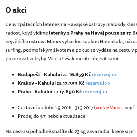
O akci
Ceny zpátečních letenek na Havajské ostrovy málokdy klesají 
radost, když vidíme
letenky z Prahy na Havaj pouze za 17.6
největšího ostrova Maui s vyhaslou sopkou Haleakala, náro
surfing, podmořským životem a pokud se vydáte na cestu v p
pozorovat velryby. Více už však musíte objevit sami.
Budapešť - Kahului
za
16.859 Kč
rezervuj >>
Krakov - Kahului
za
17.353 Kč
rezervuj >>
Praha - Kahului
za
17.690 Kč
rezervuj >>
Cestovní období: 1.9.2016 - 31.3.2017 (
včetně Vánoc
, např. 
Prodej do 3.7. nebo aktualizace
Na cestu si pohodlně sbalíte do 23 kg zavazadla, které si p