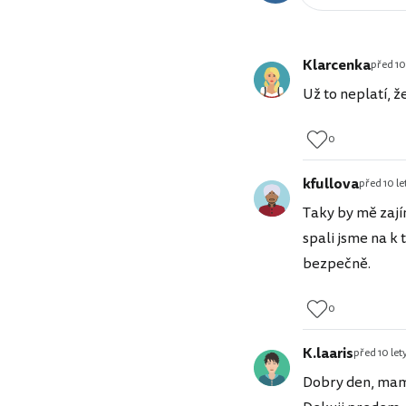
Klarcenka
před 10
Už to neplatí, že
0
kfullova
před 10 le
Taky by mě zají
spali jsme na k 
bezpečně.
0
K.laaris
před 10 let
Dobry den, mam 