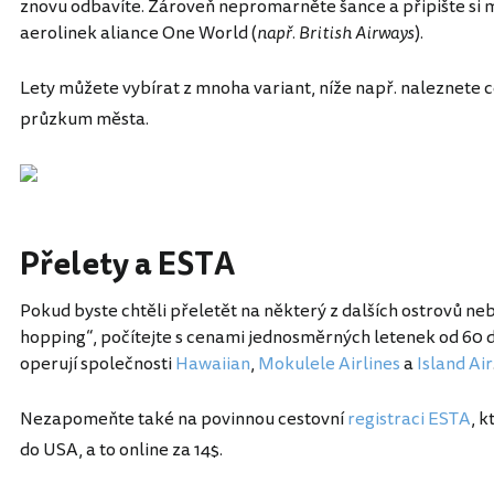
znovu odbavíte. Zároveň nepromarněte šance a připište si 
aerolinek aliance One World (
např. British Airways
).
Lety můžete vybírat z mnoha variant, níže např. naleznete c
průzkum města.
Přelety a ESTA
Pokud byste chtěli přeletět na některý z dalších ostrovů neb
hopping“, počítejte s cenami jednosměrných letenek od 60 
operují společnosti
Hawaiian
,
Mokulele Airlines
a
Island Air
Nezapomeňte také na povinnou cestovní
registraci ESTA
, k
do USA, a to online za 14$.