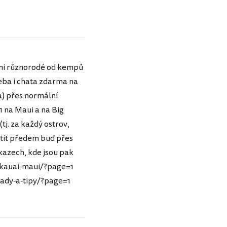
lmi různorodé od kempů
řeba i chata zdarma na
a) přes normální
 1 na Maui a na Big
tj. za každý ostrov,
latit předem buď přes
dkazech, kde jsou pak
-kauai-maui/?page=1
ady-a-tipy/?page=1