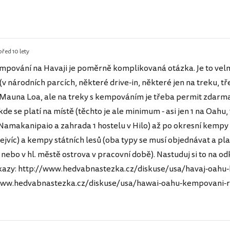
před 10 lety
empování na Havaji je poměrně komplikovaná otázka. Je to ve
v národních parcích, některé drive-in, některé jen na treku, t
 Mauna Loa, ale na treky s kempováním je třeba permit zdarm
de se platí na místě (těchto je ale minimum - asi jen 1 na Oahu,
Namakanipaio a zahrada 1 hostelu v Hilo) až po okresní kempy (
nejvíc) a kempy státních lesů (oba typy se musí objednávat a p
 nebo v hl. městě ostrova v pracovní době). Nastuduj si to na o
dkazy: http://www.hedvabnastezka.cz/diskuse/usa/havaj-oahu
www.hedvabnastezka.cz/diskuse/usa/hawai-oahu-kempovani-r