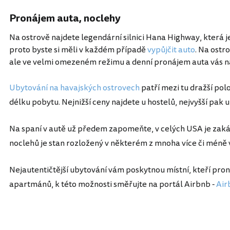
Pronájem auta, noclehy
Na ostrově najdete legendární silnici Hana Highway, která j
proto byste si měli v každém případě
vypůjčit auto
. Na ostr
ale ve velmi omezeném režimu a denní pronájem auta vás na
Ubytování na havajských ostrovech
patří mezi tu dražší po
délku pobytu. Nejnižší ceny najdete u hostelů, nejvyšší pak 
Na spaní v autě už předem zapomeňte, v celých USA je zakáz
noclehů je stan rozložený v některém z mnoha více či mén
Nejautentičtější ubytování vám poskytnou místní, kteří pr
apartmánů, k této možnosti směřujte na portál Airbnb -
Air
Spojené státy americké