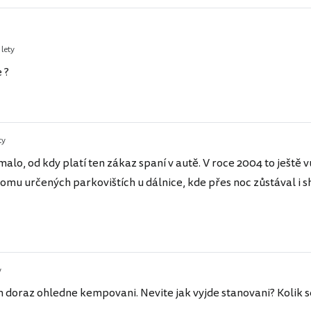
 lety
 ?
ty
malo, od kdy platí ten zákaz spaní v autě. V roce 2004 to ještě
tomu určených parkovištích u dálnice, kde přes noc zůstával i sh
y
doraz ohledne kempovani. Nevite jak vyjde stanovani? Kolik se 