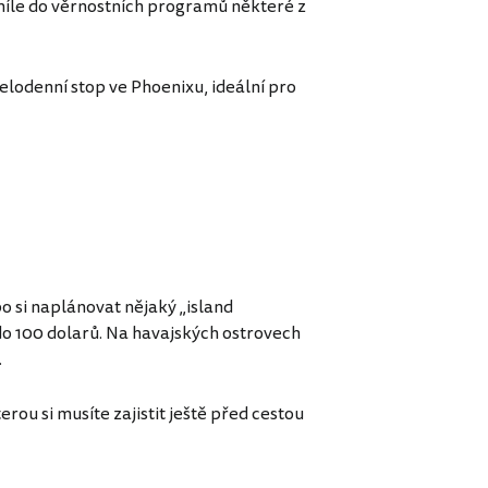
míle do věrnostních programů některé z
elodenní stop ve Phoenixu, ideální pro
o si naplánovat nějaký „island
do 100 dolarů. Na havajských ostrovech
.
terou si musíte zajistit ještě před cestou