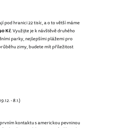
pod hranici 22 tisíc, a o to větší máme
90 Kč
. Využijte je k návštěvě druhého
dními parky, nejlepšími plážemi pro
růběhu zimy, budete mít příležitost
19.12. - 8.1.
)
ři prvním kontaktu s americkou pevninou