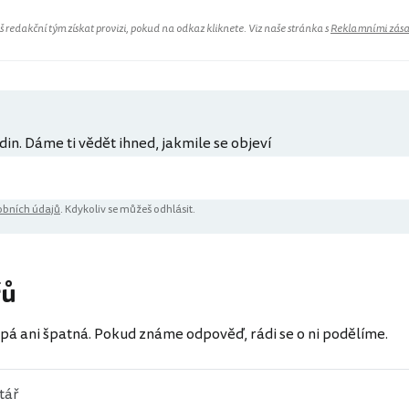
redakční tým získat provizi, pokud na odkaz kliknete. Viz naše stránka s
Reklamními zás
din. Dáme ti vědět ihned, jakmile se objeví
bních údajů
. Kdykoliv se můžeš odhlásit.
řů
pá ani špatná. Pokud známe odpověď, rádi se o ni podělíme.