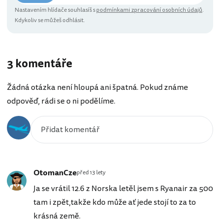
Nastavením hlídače souhlasíš s
podmínkami zpracování osobních údajů
.
Kdykoliv se můžeš odhlásit.
3 komentáře
Žádná otázka není hloupá ani špatná. Pokud známe
odpověď, rádi se o ni podělíme.
OtomanCze
před 13 lety
Ja se vrátil 12.6 z Norska letěl jsem s Ryanair za 500
tam i zpět,takže kdo může ať jede stojí to za to
krásná země.