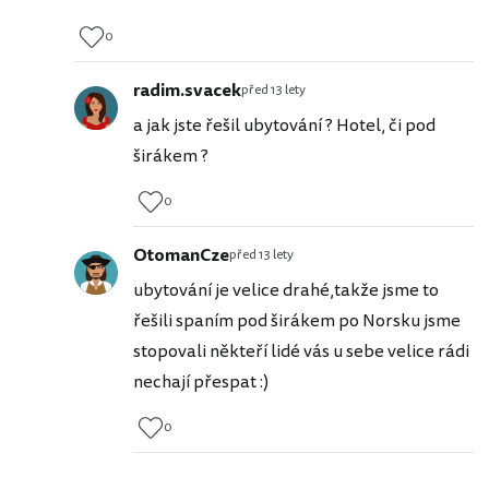
0
radim.svacek
před 13 lety
a jak jste řešil ubytování ? Hotel, či pod
širákem ?
0
OtomanCze
před 13 lety
ubytování je velice drahé,takže jsme to
řešili spaním pod širákem po Norsku jsme
stopovali někteří lidé vás u sebe velice rádi
nechají přespat :)
0