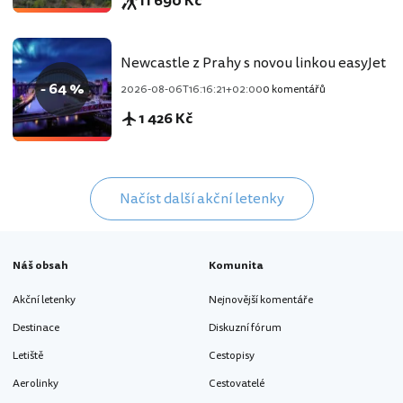
11 690 Kč
Newcastle z Prahy s novou linkou easyJet
- 64 %
2026-08-06T16:16:21+02:00
0 komentářů
1 426 Kč
Načíst další akční letenky
Náš obsah
Komunita
Akční letenky
Nejnovější komentáře
Destinace
Diskuzní fórum
Letiště
Cestopisy
Aerolinky
Cestovatelé