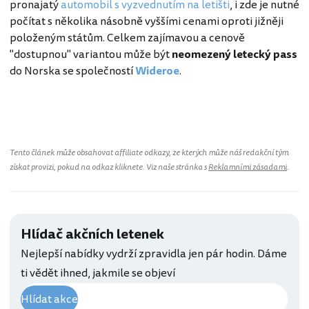
pronajatý
automobil s vyzvednutím na letišti
, i zde je nutné
počítat s několika násobně vyššími cenami oproti jižněji
položeným státům. Celkem zajímavou a cenově
"dostupnou" variantou může být
neomezený letecký pass
do Norska se společností
Wideroe
.
Tento článek může obsahovat affiliate odkazy, ze kterých může náš redakční tým
získat provizi, pokud na odkaz kliknete. Viz naše stránka s
Reklamními zásadami
.
Hlídač akčních letenek
Nejlepší nabídky vydrží zpravidla jen pár hodin. Dáme
ti vědět ihned, jakmile se objeví
Hlídat akce