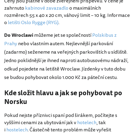
Ceny jsou platné v době zveřejnění příspěvku. V ceně je
zahrnuto
kabinové zavazadlo
o maximálních
rozměrech 55 x 40 x 20 cm, váhový limit – 10 kg. Informace
o
letišti Oslo Rygge (RYG)
.
Do Wroclawi
můžeme jet se společností
Polskibus z
Prahy
nebo vlastním autem. Nejlevnější parkování
(zadarmo) seženeme na veřejných parkovištích u sídliště.
Jedno poklidnější je ihned naproti autobusovému nádraží,
odkud pojedete na letiště Wroclaw. Jízdenky v tuto dobu
se budou pohybovat okolo 1.000 Kč za páteční cestu.
Kde složit hlavu a jak se pohybovat po
Norsku
Pokud nejste příznivci spaní pod širákem, počítejte s
vyššími cenami za ubytování jak v
hotelech
, tak
i
hostelech
. Částečně tento problém může vyřešit