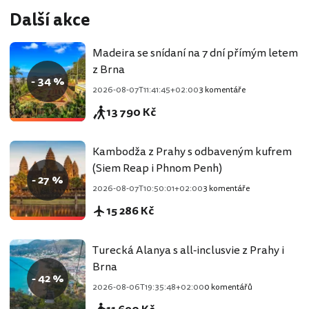
Další akce
Madeira se snídaní na 7 dní přímým letem
z Brna
- 34 %
2026-08-07T11:41:45+02:00
3 komentáře
13 790 Kč
Kambodža z Prahy s odbaveným kufrem
(Siem Reap i Phnom Penh)
- 27 %
2026-08-07T10:50:01+02:00
3 komentáře
15 286 Kč
Turecká Alanya s all-inclusvie z Prahy i
Brna
- 42 %
2026-08-06T19:35:48+02:00
0 komentářů