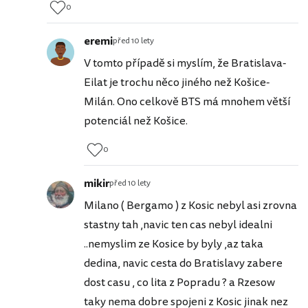
0
eremi
před 10 lety
V tomto případě si myslím, že Bratislava-
Eilat je trochu něco jiného než Košice-
Milán. Ono celkově BTS má mnohem větší
potenciál než Košice.
0
mikir
před 10 lety
Milano ( Bergamo ) z Kosic nebyl asi zrovna
stastny tah ,navic ten cas nebyl idealni
..nemyslim ze Kosice by byly ,az taka
dedina, navic cesta do Bratislavy zabere
dost casu , co lita z Popradu ? a Rzesow
taky nema dobre spojeni z Kosic jinak nez