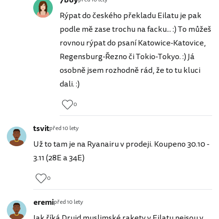
Rýpat do českého překladu Eilatu je pak
podle mě zase trochu na facku... :) To můžeš
rovnou rýpat do psaní Katowice-Katovice,
Regensburg-Řezno či Tokio-Tokyo. :) Já
osobně jsem rozhodně rád, že to tu kluci
dali. :)
0
tsvit
před 10 lety
Už to tam je na Ryanairu v prodeji. Koupeno 30.10 -
3.11 (28E a 34E)
0
eremi
před 10 lety
Jak říká Druid muslimské rakety v Eilatu nejsou v