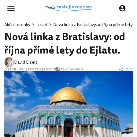
Akční letenky
Izrael
Nová linka z Bratislavy: od října přímé lety d
Nová linka z Bratislavy: od
října přímé lety do Ejlatu.
David Eiselt
2016-02-17T12:22:49+01:00
27 komentářů
Sdílet