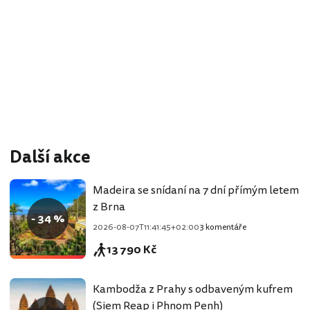
Další akce
Madeira se snídaní na 7 dní přímým letem
z Brna
- 34 %
2026-08-07T11:41:45+02:00
3 komentáře
13 790 Kč
Kambodža z Prahy s odbaveným kufrem
(Siem Reap i Phnom Penh)