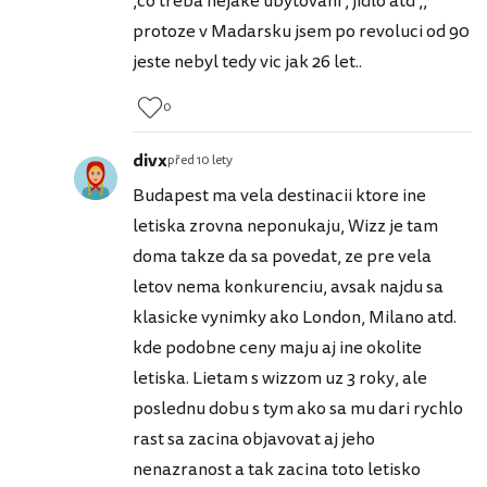
,co treba nejake ubytovani , jidlo atd ,,
protoze v Madarsku jsem po revoluci od 90
jeste nebyl tedy vic jak 26 let..
0
divx
před 10 lety
Budapest ma vela destinacii ktore ine
letiska zrovna neponukaju, Wizz je tam
doma takze da sa povedat, ze pre vela
letov nema konkurenciu, avsak najdu sa
klasicke vynimky ako London, Milano atd.
kde podobne ceny maju aj ine okolite
letiska. Lietam s wizzom uz 3 roky, ale
poslednu dobu s tym ako sa mu dari rychlo
rast sa zacina objavovat aj jeho
nenazranost a tak zacina toto letisko