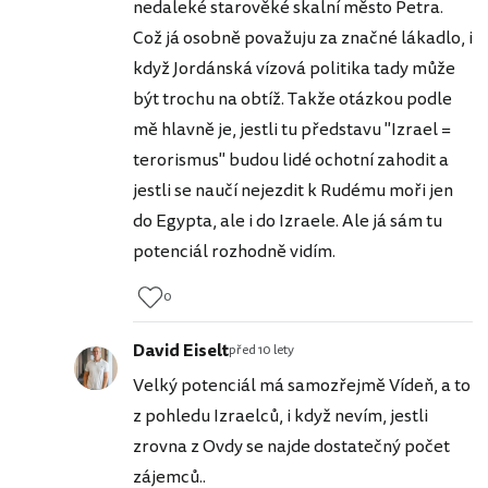
nedaleké starověké skalní město Petra.
Což já osobně považuju za značné lákadlo, i
když Jordánská vízová politika tady může
být trochu na obtíž. Takže otázkou podle
mě hlavně je, jestli tu představu "Izrael =
terorismus" budou lidé ochotní zahodit a
jestli se naučí nejezdit k Rudému moři jen
do Egypta, ale i do Izraele. Ale já sám tu
potenciál rozhodně vidím.
0
David Eiselt
před 10 lety
Velký potenciál má samozřejmě Vídeň, a to
z pohledu Izraelců, i když nevím, jestli
zrovna z Ovdy se najde dostatečný počet
zájemců..