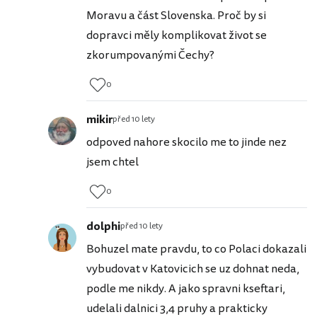
Moravu a část Slovenska. Proč by si
dopravci měly komplikovat život se
zkorumpovanými Čechy?
0
mikir
před 10 lety
odpoved nahore skocilo me to jinde nez
jsem chtel
0
dolphi
před 10 lety
Bohuzel mate pravdu, to co Polaci dokazali
vybudovat v Katovicich se uz dohnat neda,
podle me nikdy. A jako spravni kseftari,
udelali dalnici 3,4 pruhy a prakticky