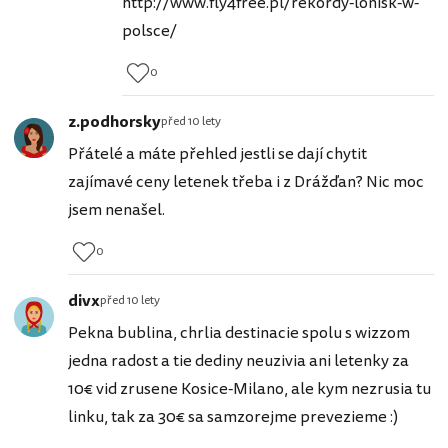
http://www.fly4free.pl/rekordy-lonisk-w-
polsce/
0
z.podhorsky
před 10 lety
Přátelé a máte přehled jestli se dají chytit
zajímavé ceny letenek třeba i z Drážďan? Nic moc
jsem nenašel.
0
divx
před 10 lety
Pekna bublina, chrlia destinacie spolu s wizzom
jedna radost a tie dediny neuzivia ani letenky za
10€ vid zrusene Kosice-Milano, ale kym nezrusia tu
linku, tak za 30€ sa samzorejme prevezieme :)