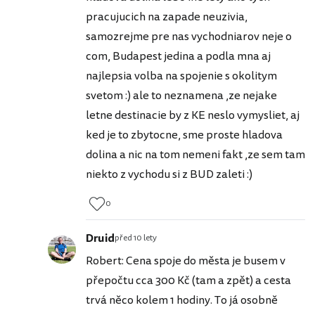
pracujucich na zapade neuzivia,
samozrejme pre nas vychodniarov neje o
com, Budapest jedina a podla mna aj
najlepsia volba na spojenie s okolitym
svetom :) ale to neznamena ,ze nejake
letne destinacie by z KE neslo vymysliet, aj
ked je to zbytocne, sme proste hladova
dolina a nic na tom nemeni fakt ,ze sem tam
niekto z vychodu si z BUD zaleti :)
0
Druid
před 10 lety
Robert: Cena spoje do města je busem v
přepočtu cca 300 Kč (tam a zpět) a cesta
trvá něco kolem 1 hodiny. To já osobně