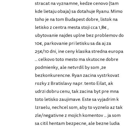
stracat na vyznamne, kedze cenovo (tam
kde lietaju obaja) sa dotahuje Ryanu. Mimo
toho je na tom Budapest dobre, listok na
letisko z centra mesta stoji cca 1,8€ ,
ubytovanie najdes uplne bez problemov do
10€, parkovanie pri letisku sa da aj za
25€/10 dni, ine ceny klasika stredna europa
... celkovo toto mesto ma skutocne dobre
podmienky, ale netvrdil by som ,ze
bezkonkurencne. Ryan zacina vystrkovat
rozky z Bratislavy napr. tento Eilat, ak
udrzi dobru cenu, tak zacina byt pre mna
toto letisko zaujimave. Este sa vyjadrim k
Izraelu, nechcel som, aby to vyznelo az tak
zle/negativne z mojich komentov ... ja som
sa citil hentam bezpecne, ale bezne ludia