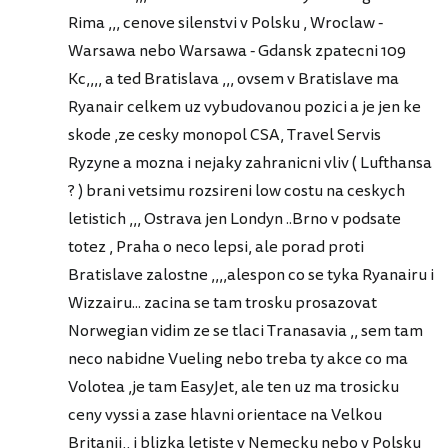
Rima ,,, cenove silenstvi v Polsku , Wroclaw -
Warsawa nebo Warsawa - Gdansk zpatecni 109
Kc,,,, a ted Bratislava ,,, ovsem v Bratislave ma
Ryanair celkem uz vybudovanou pozici a je jen ke
skode ,ze cesky monopol CSA, Travel Servis
Ryzyne a mozna i nejaky zahranicni vliv ( Lufthansa
? ) brani vetsimu rozsireni low costu na ceskych
letistich ,,, Ostrava jen Londyn ..Brno v podsate
totez , Praha o neco lepsi, ale porad proti
Bratislave zalostne ,,,,alespon co se tyka Ryanairu i
Wizzairu... zacina se tam trosku prosazovat
Norwegian vidim ze se tlaci Tranasavia ,, sem tam
neco nabidne Vueling nebo treba ty akce co ma
Volotea ,je tam EasyJet, ale ten uz ma trosicku
ceny vyssi a zase hlavni orientace na Velkou
Britanii,, i blizka letiste v Nemecku nebo v Polsku