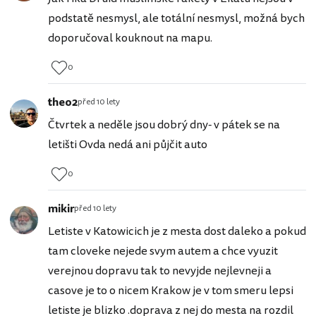
podstatě nesmysl, ale totální nesmysl, možná bych
doporučoval kouknout na mapu.
0
theo2
před 10 lety
Čtvrtek a neděle jsou dobrý dny- v pátek se na
letišti Ovda nedá ani půjčit auto
0
mikir
před 10 lety
Letiste v Katowicich je z mesta dost daleko a pokud
tam cloveke nejede svym autem a chce vyuzit
verejnou dopravu tak to nevyjde nejlevneji a
casove je to o nicem Krakow je v tom smeru lepsi
letiste je blizko .doprava z nej do mesta na rozdil