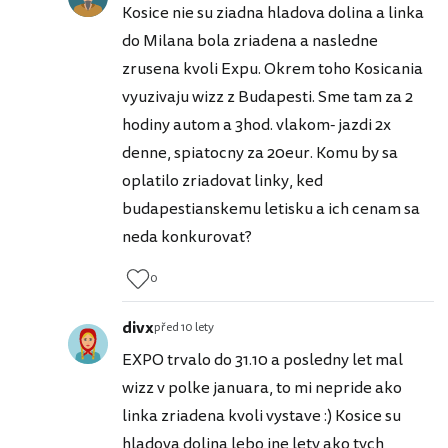
Kosice nie su ziadna hladova dolina a linka
do Milana bola zriadena a nasledne
zrusena kvoli Expu. Okrem toho Kosicania
vyuzivaju wizz z Budapesti. Sme tam za 2
hodiny autom a 3hod. vlakom- jazdi 2x
denne, spiatocny za 20eur. Komu by sa
oplatilo zriadovat linky, ked
budapestianskemu letisku a ich cenam sa
neda konkurovat?
0
divx
před 10 lety
EXPO trvalo do 31.10 a posledny let mal
wizz v polke januara, to mi nepride ako
linka zriadena kvoli vystave :) Kosice su
hladova dolina lebo ine lety ako tych