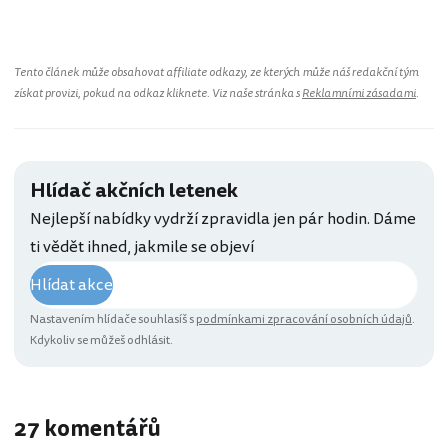
Tento článek může obsahovat affiliate odkazy, ze kterých může náš redakční tým
získat provizi, pokud na odkaz kliknete. Viz naše stránka s
Reklamními zásadami
.
Hlídač akčních letenek
Nejlepší nabídky vydrží zpravidla jen pár hodin. Dáme
ti vědět ihned, jakmile se objeví
Hlídat akce
Nastavením hlídače souhlasíš s
podmínkami zpracování osobních údajů
.
Kdykoliv se můžeš odhlásit.
27 komentářů