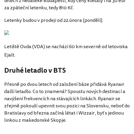
letech z nedaleké Budapešti, kdy ceny klesaly i na 30 eur
za zpáteční letenku, tedy 810 Kč.
Letenky budou v prodeji od 22.února (pondělí).
Letiště Ovda (VDA) se nachází 60 km severně od letoviska
Ejalt.
Druhé letadlo v BTS
Přesně po dvou letech od založení báze přidává Ryanair
další letadlo. Co to znamená? Spoustu nových destinací a
navýšení frekvencích na stávajících linkách. Ryanair se
zřejmě pokouší upevnit svou pozici na Slovensku, neboť do
Bratislavy od března začíná létat i Wizzair, byť s jedinou
linkou z makedonské Skopje.
Izrael