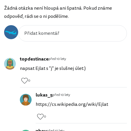
Žádná otázka není hloupá ani špatná. Pokud známe
odpověď, rádi se o ni podělíme.
topdestinace
před 10 lety
napsat Ejlat s "j" je slušnej úlet:)
0
lukas_5
před 10 lety
https://cs.wikipedia.org/wiki/Ejlat
0
7boy
před 10 lety