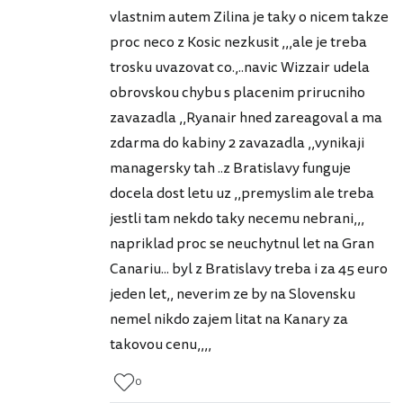
vlastnim autem Zilina je taky o nicem takze
proc neco z Kosic nezkusit ,,,ale je treba
trosku uvazovat co.,..navic Wizzair udela
obrovskou chybu s placenim prirucniho
zavazadla ,,Ryanair hned zareagoval a ma
zdarma do kabiny 2 zavazadla ,,vynikaji
managersky tah ..z Bratislavy funguje
docela dost letu uz ,,premyslim ale treba
jestli tam nekdo taky necemu nebrani,,,
napriklad proc se neuchytnul let na Gran
Canariu... byl z Bratislavy treba i za 45 euro
jeden let,, neverim ze by na Slovensku
nemel nikdo zajem litat na Kanary za
takovou cenu,,,,
0