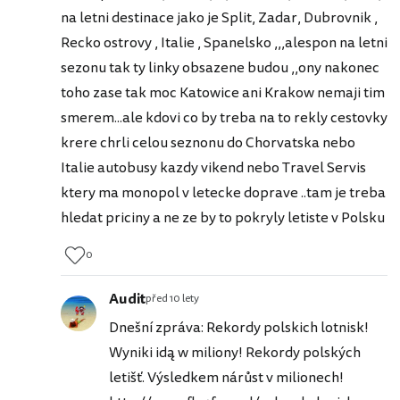
na letni destinace jako je Split, Zadar, Dubrovnik ,
Recko ostrovy , Italie , Spanelsko ,,,alespon na letni
sezonu tak ty linky obsazene budou ,,ony nakonec
toho zase tak moc Katowice ani Krakow nemaji tim
smerem...ale kdovi co by treba na to rekly cestovky
krere chrli celou seznonu do Chorvatska nebo
Italie autobusy kazdy vikend nebo Travel Servis
ktery ma monopol v letecke doprave ..tam je treba
hledat priciny a ne ze by to pokryly letiste v Polsku
0
Audit
před 10 lety
Dnešní zpráva: Rekordy polskich lotnisk!
Wyniki idą w miliony! Rekordy polských
letišť. Výsledkem nárůst v milionech!