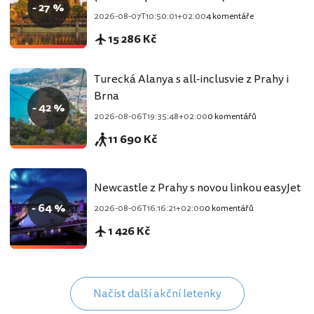
- 27 %
2026-08-07T10:50:01+02:00
4 komentáře
15 286 Kč
Turecká Alanya s all-inclusvie z Prahy i
Brna
- 42 %
2026-08-06T19:35:48+02:00
0 komentářů
11 690 Kč
Newcastle z Prahy s novou linkou easyJet
- 64 %
2026-08-06T16:16:21+02:00
0 komentářů
1 426 Kč
Načíst další akční letenky