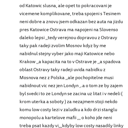
od Katowic slusna, ale opet to pokracovani je
vicemene komplikovane, treba spojeni s Tesinem
neni dobre a znovu jsem odkazan bez auta na jizdu
pres Katowice Ostrava ma napojeni na Slovenso
daleko lepsi ,,tedy verejnou dopravou z Ostravy
taky pak radeji zvolim Mosnov kdyz by me
nabidnul stejny vyber jako maji Katowice nebo
Krakow ,,a kapacita na to v Ostrave je ,,a spadova
oblast Ostravy taky radeji uvida nabidku z
Mosnova nez z Polska ,,ale pochopitelne musi
nabidnout vic nez jen Londyn ,..a o tom ze by zajem
byl svedci to ze Londyn se zacina uz litat i v nedeli (
krom uterka a soboty ) za nezajmem stoji nekdo
komu low costy lezi v zaludku a kdo drzi stanglu
monopolu a kartelove mafii ,,, o koho jde neni
treba psat kazdy vi,,,kdyby low costy nasadily linky