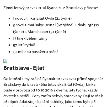
Zimní letový provoz 2016 Ryanairu z Bratislavy přinese:
1 novou linku: Eilat Ovda (2x týdně)
3 nové zimní linky: Brusel (6x týdně), Edinburgh (2x
týdne) a Manchester (3x týdně)
13 linek během zimy
57 letů týdně
1,2 milionu pasažéru ročně
Bratislava - Ejlat
Od letošní zimy začíná Ryanair provozovat přímé spojení z
Bratislavy do izraelského letoviska Ejlat (Ovda). Linka
bude v provozu od 30.10.2016 s dvěma lety týdně, každý
čtvrtek a neděli. Ceny zatím nebyly stanoveny. Dají se však
předpokládat stejné akční nabídky, jako tomu bylo při