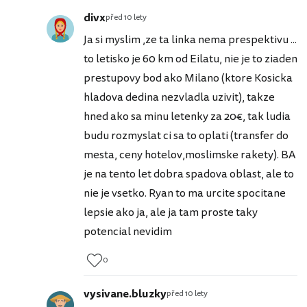
divx
před 10 lety
Ja si myslim ,ze ta linka nema prespektivu ...
to letisko je 60 km od Eilatu, nie je to ziaden
prestupovy bod ako Milano (ktore Kosicka
hladova dedina nezvladla uzivit), takze
hned ako sa minu letenky za 20€, tak ludia
budu rozmyslat ci sa to oplati (transfer do
mesta, ceny hotelov,moslimske rakety). BA
je na tento let dobra spadova oblast, ale to
nie je vsetko. Ryan to ma urcite spocitane
lepsie ako ja, ale ja tam proste taky
potencial nevidim
0
vysivane.bluzky
před 10 lety