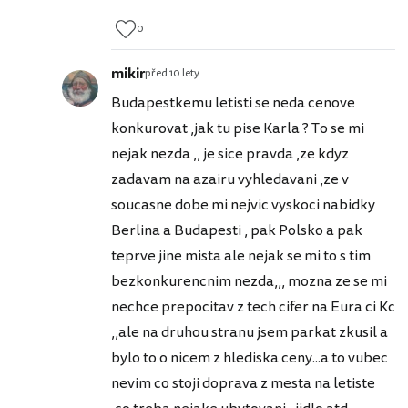
0
mikir
před 10 lety
Budapestkemu letisti se neda cenove
konkurovat ,jak tu pise Karla ? To se mi
nejak nezda ,, je sice pravda ,ze kdyz
zadavam na azairu vyhledavani ,ze v
soucasne dobe mi nejvic vyskoci nabidky
Berlina a Budapesti , pak Polsko a pak
teprve jine mista ale nejak se mi to s tim
bezkonkurencnim nezda,,, mozna ze se mi
nechce prepocitav z tech cifer na Eura ci Kc
,,ale na druhou stranu jsem parkat zkusil a
bylo to o nicem z hlediska ceny...a to vubec
nevim co stoji doprava z mesta na letiste