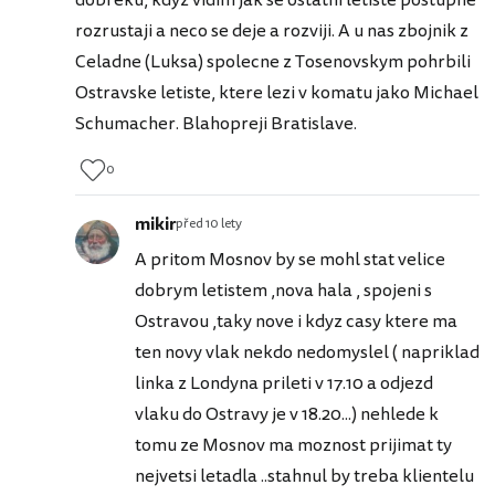
rozrustaji a neco se deje a rozviji. A u nas zbojnik z
Celadne (Luksa) spolecne z Tosenovskym pohrbili
Ostravske letiste, ktere lezi v komatu jako Michael
Schumacher. Blahopreji Bratislave.
0
mikir
před 10 lety
A pritom Mosnov by se mohl stat velice
dobrym letistem ,nova hala , spojeni s
Ostravou ,taky nove i kdyz casy ktere ma
ten novy vlak nekdo nedomyslel ( napriklad
linka z Londyna prileti v 17.10 a odjezd
vlaku do Ostravy je v 18.20...) nehlede k
tomu ze Mosnov ma moznost prijimat ty
nejvetsi letadla ..stahnul by treba klientelu