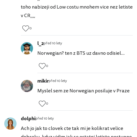
toho nabizeji od Low costu mnohem vice nez letiste
v CR,,,,
0
l_2
před 10 lety
Norwegian? ten z BTS uz davno odisiel....
0
mikir
před 10 lety
Myslel sem ze Norwegian posiluje v Praze
0
dolphi
před 10 lety
Ach jo jak to clovek cte tak mi je kolikrat velice
dobreku, kdyz vidim jak se ostatni letiste postupne