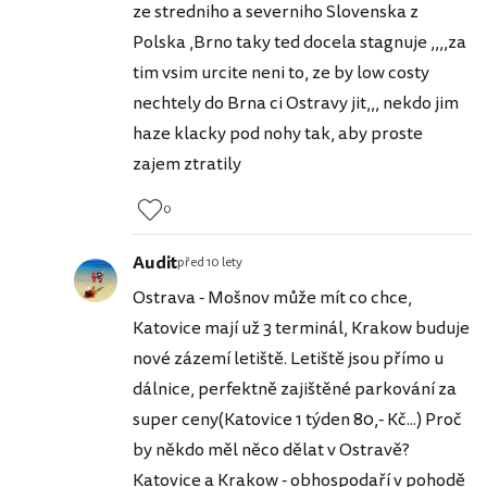
ze stredniho a severniho Slovenska z
Polska ,Brno taky ted docela stagnuje ,,,,za
tim vsim urcite neni to, ze by low costy
nechtely do Brna ci Ostravy jit,,, nekdo jim
haze klacky pod nohy tak, aby proste
zajem ztratily
0
Audit
před 10 lety
Ostrava - Mošnov může mít co chce,
Katovice mají už 3 terminál, Krakow buduje
nové zázemí letiště. Letiště jsou přímo u
dálnice, perfektně zajištěné parkování za
super ceny(Katovice 1 týden 80,- Kč...) Proč
by někdo měl něco dělat v Ostravě?
Katovice a Krakow - obhospodaří v pohodě