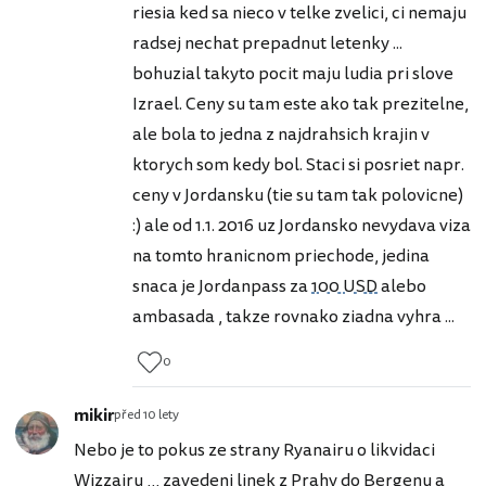
riesia ked sa nieco v telke zvelici, ci nemaju
radsej nechat prepadnut letenky ...
bohuzial takyto pocit maju ludia pri slove
Izrael. Ceny su tam este ako tak prezitelne,
ale bola to jedna z najdrahsich krajin v
ktorych som kedy bol. Staci si posriet napr.
ceny v Jordansku (tie su tam tak polovicne)
:) ale od 1.1. 2016 uz Jordansko nevydava viza
na tomto hranicnom priechode, jedina
snaca je Jordanpass za
100 USD
alebo
ambasada , takze rovnako ziadna vyhra ...
0
mikir
před 10 lety
Nebo je to pokus ze strany Ryanairu o likvidaci
Wizzairu ,,, zavedeni linek z Prahy do Bergenu a