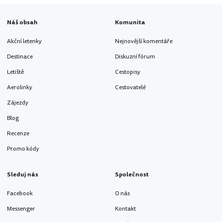
Náš obsah
Komunita
Akční letenky
Nejnovější komentáře
Destinace
Diskuzní fórum
Letiště
Cestopisy
Aerolinky
Cestovatelé
Zájezdy
Blog
Recenze
Promo kódy
Sleduj nás
Společnost
Facebook
O nás
Messenger
Kontakt