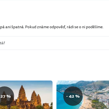
ů
pá ani špatná. Pokud známe odpověď, rádi se o ni podělíme.
 27 %
- 42 %