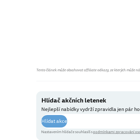
Tento článek může obsahovat affiliate odkazy, ze kterých může náš 
Hlídač akčních letenek
Nejlepší nabídky vydrží zpravidla jen pár ho
Hlídat akce
Nastavením hlídače souhlasíš s
podmínkami zpracování oso