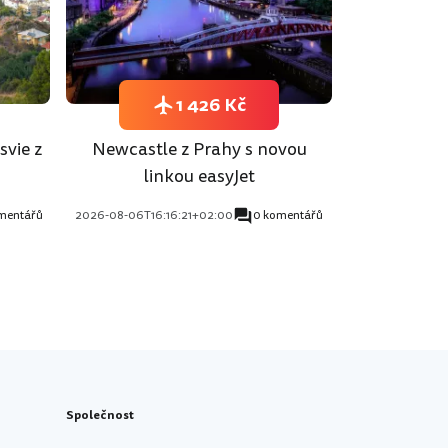
1 426 Kč
svie z
Newcastle z Prahy s novou
linkou easyJet
mentářů
2026-08-06T16:16:21+02:00
0 komentářů
Společnost