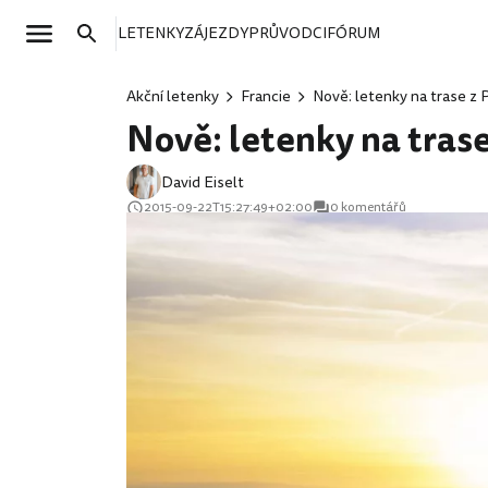
LETENKY
ZÁJEZDY
PRŮVODCI
FÓRUM
Akční letenky
Francie
Nově: letenky na trase z 
Nově: letenky na trase
David Eiselt
2015-09-22T15:27:49+02:00
0 komentářů