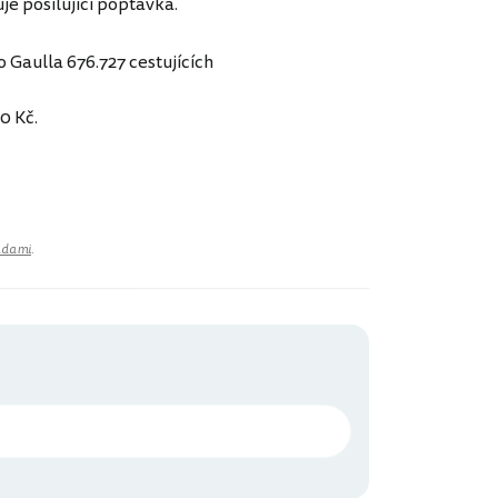
je posilující poptávka.
 Gaulla 676.727 cestujících
0 Kč.
adami
.