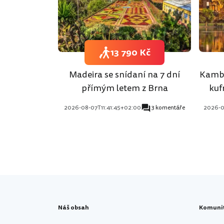
13 790 Kč
Madeira se snídaní na 7 dní
Kambo
přímým letem z Brna
kuf
2026-08-07T11:41:45+02:00
3 komentáře
2026-0
Náš obsah
Komuni