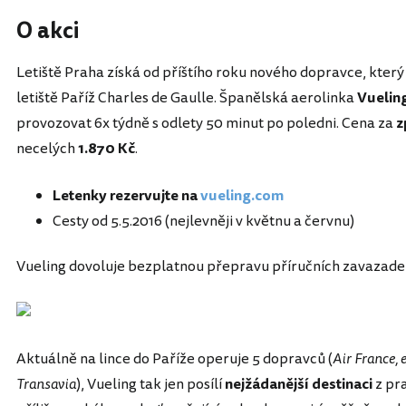
O akci
Letiště Praha získá od příštího roku nového dopravce, kter
letiště Paříž Charles de Gaulle. Španělská aerolinka
Vuelin
provozovat 6x týdně s odlety 50 minut po poledni. Cena za
z
necelých
1.870 Kč
.
Letenky rezervujte na
vueling.com
Cesty od 5.5.2016 (nejlevněji v květnu a červnu)
Vueling dovoluje bezplatnou přepravu příručních zavazade
Aktuálně na lince do Paříže operuje 5 dopravců (
Air France, 
Transavia
), Vueling tak jen posílí
nejžádanější destinaci
z pra