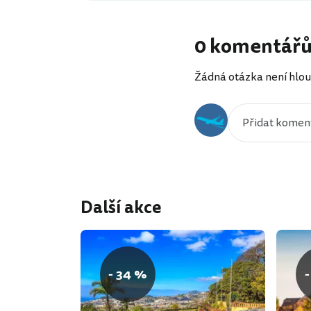
0 komentář
Žádná otázka není hlou
Další akce
- 34 %
-