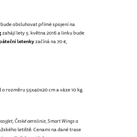
ý bude obsluhovat přímé spojení na
g
zahájí lety 5. května 2016 a linku bude
páteční letenky
začíná na 70 €,
l o rozměru 55x40x20 cm a váze 10 kg.
easyJet, České aerolinie, Smart Wings a
žského letiště. Cenami na dané trase