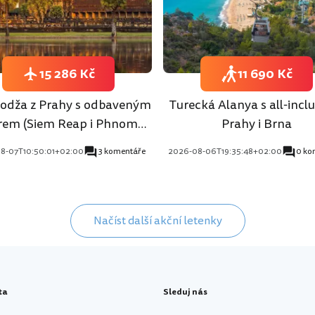
15 286 Kč
11 690 Kč
dža z Prahy s odbaveným
Turecká Alanya s all-inclu
rem (Siem Reap i Phnom
Prahy i Brna
Penh)
8-07T10:50:01+02:00
3 komentáře
2026-08-06T19:35:48+02:00
0 ko
Načíst další akční letenky
ta
Sleduj nás