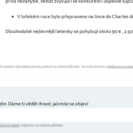
příliš nezahýbe, neboť zvyšující se konkurenci úspěšně suplu
V loňském roce bylo přepraveno na lince do Charles do
Dlouhodobé nejlevnější letenky se pohybují okolo 90 € , 2.50
Francie
redakční tým získat provizi, pokud na odkaz kliknete. Viz naše stránka s
Reklamními zás
din. Dáme ti vědět ihned, jakmile se objeví
bních údajů
. Kdykoliv se můžeš odhlásit.