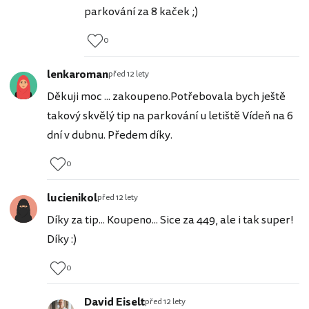
parkování za 8 kaček ;)
0
lenkaroman
před 12 lety
Děkuji moc ... zakoupeno.Potřebovala bych ještě
takový skvělý tip na parkování u letiště Vídeň na 6
dní v dubnu. Předem díky.
0
lucienikol
před 12 lety
Díky za tip... Koupeno... Sice za 449, ale i tak super!
Díky :)
0
David Eiselt
před 12 lety