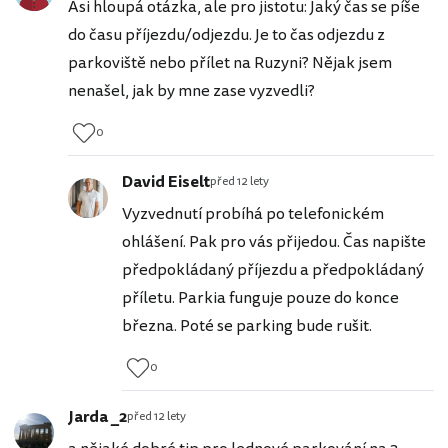
Asi hloupá otázka, ale pro jistotu: Jaký čas se píše
do času příjezdu/odjezdu. Je to čas odjezdu z
parkoviště nebo přílet na Ruzyni? Nějak jsem
nenašel, jak by mne zase vyzvedli?
0
David Eiselt
před 12 lety
Vyzvednutí probíhá po telefonickém
ohlášení. Pak pro vás přijedou. Čas napište
předpokládaný příjezdu a předpokládaný
příletu. Parkia funguje pouze do konce
března. Poté se parking bude rušit.
0
Jarda _2
před 12 lety