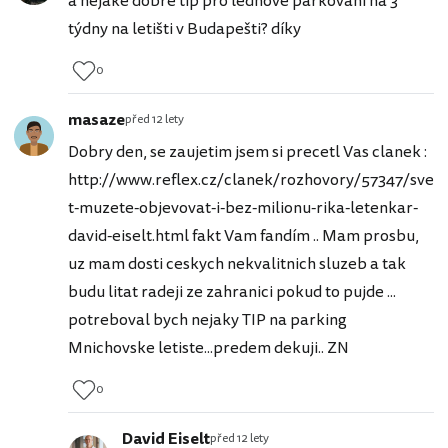
a nějaké dobré tip pro lednové parkování na 3
týdny na letišti v Budapešti? díky
0
masaze
před 12 lety
Dobry den, se zaujetim jsem si precetl Vas clanek :
http://www.reflex.cz/clanek/rozhovory/57347/sve
t-muzete-objevovat-i-bez-milionu-rika-letenkar-
david-eiselt.html fakt Vam fandím .. Mam prosbu,
uz mam dosti ceskych nekvalitnich sluzeb a tak
budu litat radeji ze zahranici pokud to pujde ...
potreboval bych nejaky TIP na parking
Mnichovske letiste...predem dekuji.. ZN
0
David Eiselt
před 12 lety