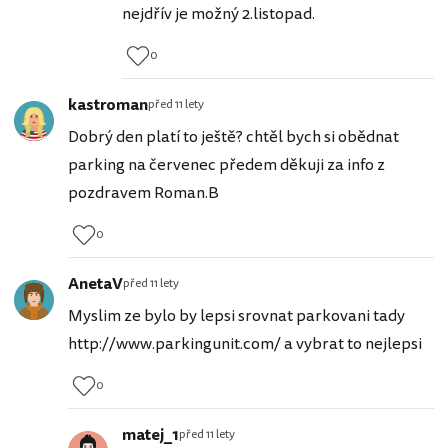
nejdřív je možný 2.listopad.
0
kastroman
před 11 lety
Dobrý den platí to ještě? chtěl bych si obědnat
parking na červenec předem děkuji za info z
pozdravem Roman.B
0
AnetaV
před 11 lety
Myslim ze bylo by lepsi srovnat parkovani tady
http://www.parkingunit.com/ a vybrat to nejlepsi
0
matej_1
před 11 lety