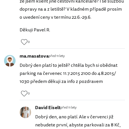
že jsem klient jiné cestovní kanceláře? I se službou
dopravy na a z letiště? V kladném případě prosím
o uvedení ceny v termínu 22.6.-29.6.
Děkuji Pavel R.
0
ma.masatova
před 11 lety
Dobrý den platí to ještě? chtěla bych si obědnat
parking na červenec 11.7.2015 2100 do 4.8.2015/
1030 předem děkuji za info z pozdravem
0
David Eiselt
před 11 lety
Dobrý den, ano platí. Ale v červenci již
nebudete první, abyste parkovali za 8 Kč,