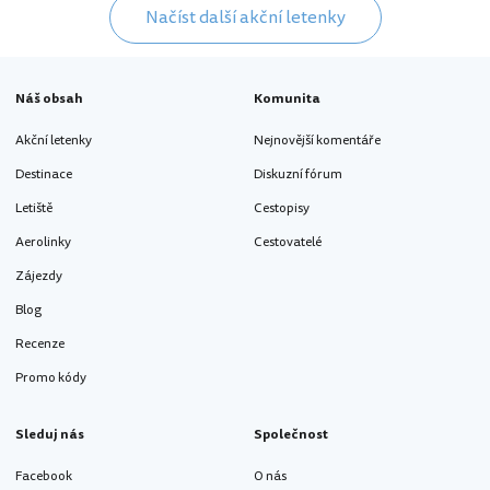
Načíst další akční letenky
Náš obsah
Komunita
Akční letenky
Nejnovější komentáře
Destinace
Diskuzní fórum
Letiště
Cestopisy
Aerolinky
Cestovatelé
Zájezdy
Blog
Recenze
Promo kódy
Sleduj nás
Společnost
Facebook
O nás