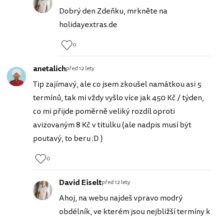
Dobrý den Zdeňku, mrkněte na
holidayextras.de
0
anetalich
před 12 lety
Tip zajímavý, ale co jsem zkoušel namátkou asi 5
termínů, tak mi vždy vyšlo více jak 450 Kč / týden,
co mi přijde poměrně veliký rozdíl oproti
avizovaným 8 Kč v titulku (ale nadpis musí být
poutavý, to beru :D )
0
David Eiselt
před 12 lety
Ahoj, na webu najdeš vpravo modrý
obdélník, ve kterém jsou nejbližší termíny k