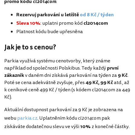
promo kódu
cl2014com
Rezervuj parkování u letiště
od 8 Kč / týden
Sleva 10%
: uplatni promo kód
cl2014com
Platnost kódu bude upřesněna
Jak je to s cenou?
Parkia využívá systému cenotvorby, který známe
například od společnosti Polskibus. Tedy každý
první
zákazník
v daném dni získává parkování na týden za
9 Kč
.
Poté se cena adekvátně zvyšuje, přes
49 Kč, 99 Kč
atd., až
k ceníkové ceně 499 Kč / týden (s kódem cl2014com za 449
Kč).
Aktuální dostupnost parkování za 9 Kč je zobrazena na
webu
parkia.cz
. Uplatněním kódu
cl2014com
pak
získáváte dodatečnou slevu ve výši
10%
z konečné částky.