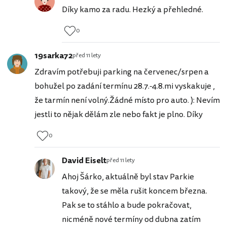
Díky kamo za radu. Hezký a přehledné.
0
19sarka72
před 11 lety
Zdravím potřebuji parking na červenec/srpen a
bohužel po zadání termínu 28.7.-4.8.mi vyskakuje ,
že tarmín není volný.Žádné místo pro auto. ): Nevím
jestli to nějak dělám zle nebo fakt je plno. Díky
0
David Eiselt
před 11 lety
Ahoj Šárko, aktuálně byl stav Parkie
takový, že se měla rušit koncem března.
Pak se to stáhlo a bude pokračovat,
nicméně nové termíny od dubna zatím