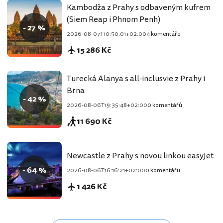
Kambodža z Prahy s odbaveným kufrem
(Siem Reap i Phnom Penh)
- 27 %
2026-08-07T10:50:01+02:00
4 komentáře
15 286 Kč
Turecká Alanya s all-inclusvie z Prahy i
Brna
- 42 %
2026-08-06T19:35:48+02:00
0 komentářů
11 690 Kč
Newcastle z Prahy s novou linkou easyJet
- 64 %
2026-08-06T16:16:21+02:00
0 komentářů
1 426 Kč