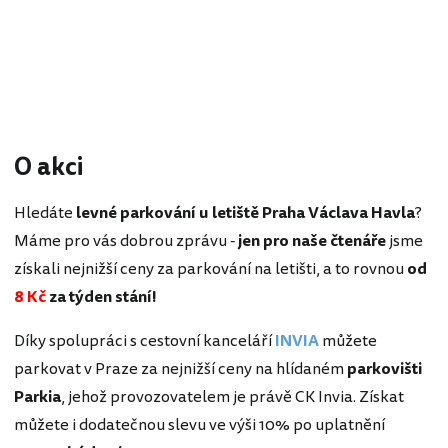
O akci
Hledáte
levné parkování u letiště Praha Václava Havla
?
Máme pro vás dobrou zprávu -
jen pro naše čtenáře
jsme
získali nejnižší ceny za parkování na letišti, a to rovnou
od
8 Kč
za týden stání!
Díky spolupráci s cestovní kanceláří
INVIA
můžete
parkovat v Praze za nejnižší ceny na hlídaném
parkovišti
Parkia
, jehož provozovatelem je právě CK Invia. Získat
můžete i dodatečnou slevu ve výši 10% po uplatnění