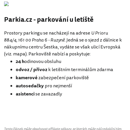
Parkia.cz - parkování u letiště
Prostory parkingu se nacházejí na adrese
U Prioru
884/4, 161 00 Praha 6 - Ruzyně
. Jedná se o sjezd z dálnice k
nákupnímu centru Šestka, vydáte se však ulicí Evropská
(viz. mapa). Parkoviště nabízí a poskytuje:
24 h
odinovou obsluhu
odvoz / přívoz
k letištním terminálům zdarma
kamerové
zabezpečení parkoviště
autosedačky
pro nejmenší
asistenci
se zavazadly
Tento článek může obsahovat affiliate odkazy, ze kterých může náš redakční tým