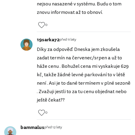
nejsou nasazené v systému. Budu o tom
znovu informovat až to obnoví.
0
19sarka72
před 11 lety
Díky za odpověď. Dneska jem zkoušela
zadat termín na červenec/srpen a už to
háže cenu . Bohužel cena mi vyskakuje 629
kč, takže žádné levné parkování to v létě
není . Asi je to dané termínem v plné sezoně
. Zvažuji jestli to za tu cenu objednat nebo
ještě čekat??
0
bammalus
před 12 lety