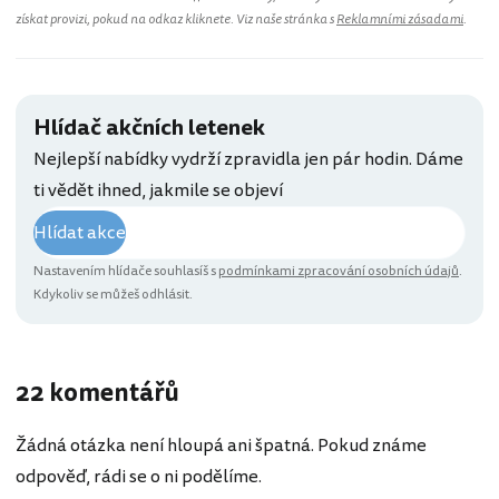
získat provizi, pokud na odkaz kliknete. Viz naše stránka s
Reklamními zásadami
.
Hlídač akčních letenek
Nejlepší nabídky vydrží zpravidla jen pár hodin. Dáme
ti vědět ihned, jakmile se objeví
Hlídat akce
Nastavením hlídače souhlasíš s
podmínkami zpracování osobních údajů
.
Kdykoliv se můžeš odhlásit.
22 komentářů
Žádná otázka není hloupá ani špatná. Pokud známe
odpověď, rádi se o ni podělíme.