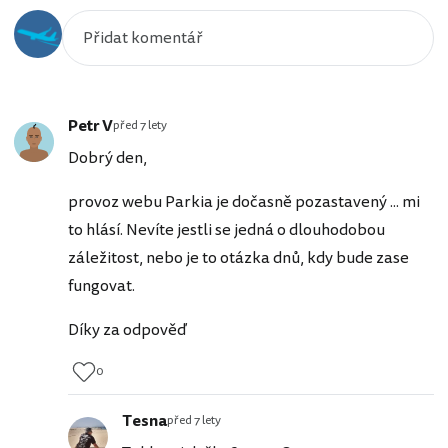
Petr V
před 7 lety
Dobrý den,
provoz webu Parkia je dočasně pozastavený ... mi
to hlásí. Nevíte jestli se jedná o dlouhodobou
záležitost, nebo je to otázka dnů, kdy bude zase
fungovat.
Díky za odpověď
0
Tesna
před 7 lety