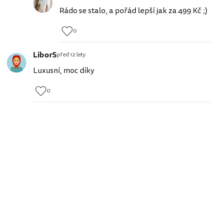
Rádo se stalo, a pořád lepší jak za 499 Kč ;)
0
LiborS
před 12 lety
Luxusní, moc díky
0