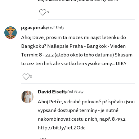
0
pgasperak
před 13 lety
Ahoj Dave, prosim ta mozes mi najst letenku do
Bangkoku? Najlepsie Praha - Bangkok - Vieden
Termin: 8 - 22.2 (alebo okolo toho datumu) Skusam
to cez ten link ale vsetko len vysoke ceny... DIKY
0
David Eiselt
před 13 lety
Ahoj Petře, v druhé polovině příspěvku jsou
vypsané dostupné termíny - je nutné
nakombinovat cestu z nich, např. 8.-19.2.
http://bit.ly/1eLZOdc