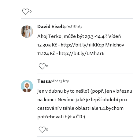
0
David Eiselt
před 13 lety
Ahoj Terko, může být 29.3.-14.4.? Vídeň
12.305 Kč - http://bit.ly/1iiKKcp Mnichov
11.124 Kč - http://bit.ly/LMhZr6
0
Tessa
před 13 lety
Jen v dubnu by to nešlo? (popř. Jen v březnu
na konci. Nevíme jaké je lepší období pro
cestování v téhle oblasti ale 1.4.bychom
potřebovali být v ČR :(
0