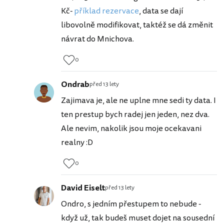
Kč-
příklad rezervace
, data se dají
libovolně modifikovat, taktéž se dá změnit
návrat do Mnichova.
0
Ondrab
před 13 lety
Zajimava je, ale ne uplne mne sedi ty data. I
ten prestup bych radej jen jeden, nez dva.
Ale nevim, nakolik jsou moje ocekavani
realny :D
0
David Eiselt
před 13 lety
Ondro, s jedním přestupem to nebude -
když už, tak budeš muset dojet na sousední