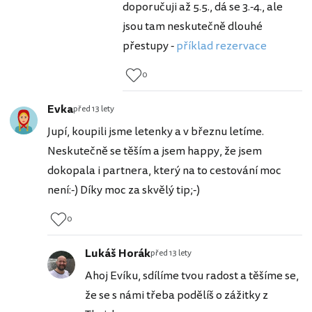
doporučuji až 5.5., dá se 3.-4., ale
jsou tam neskutečně dlouhé
přestupy -
příklad rezervace
0
Evka
před 13 lety
Jupí, koupili jsme letenky a v březnu letíme.
Neskutečně se těším a jsem happy, že jsem
dokopala i partnera, který na to cestování moc
není:-) Díky moc za skvělý tip;-)
0
Lukáš Horák
před 13 lety
Ahoj Evíku, sdílíme tvou radost a těšíme se,
že se s námi třeba podělíš o zážitky z