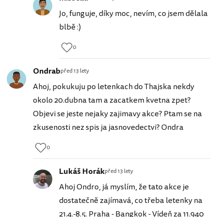
Jo, funguje, díky moc, nevím, co jsem dělala
blbě :)
0
Ondrab
před 13 lety
Ahoj, pokukuju po letenkach do Thajska nekdy
okolo 20.dubna tam a zacatkem kvetna zpet?
Objevi se jeste nejaky zajimavy akce? Ptam se na
zkusenosti nez spis ja jasnovedectvi? Ondra
0
Lukáš Horák
před 13 lety
Ahoj Ondro, já myslím, že tato akce je
dostatečně zajímavá, co třeba letenky na
21.4.-8.5. Praha - Bangkok - Vídeň za 11.940