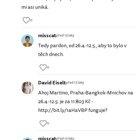
mi asi uniká.
0
misscat
před 13 lety
Tedy pardon, od 26.4.-12.5., aby to bylo v
těch dnech.
0
David Eiselt
před 13 lety
Ahoj Martino, Praha-Bangkok-Mnichov na
26.4.-12.5. je za 11.803 Kč -
http://bit.ly/1aHaVBP funguje?
0
misscat
před 13 lety