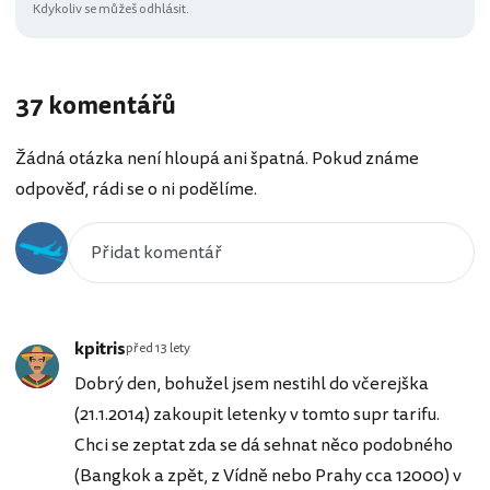
Kdykoliv se můžeš odhlásit.
37 komentářů
Žádná otázka není hloupá ani špatná. Pokud známe
odpověď, rádi se o ni podělíme.
kpitris
před 13 lety
Dobrý den, bohužel jsem nestihl do včerejška
(21.1.2014) zakoupit letenky v tomto supr tarifu.
Chci se zeptat zda se dá sehnat něco podobného
(Bangkok a zpět, z Vídně nebo Prahy cca 12000) v