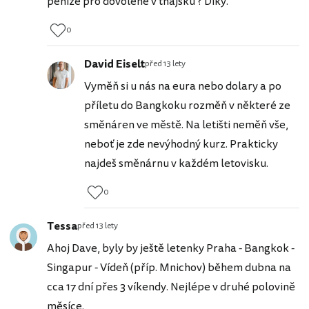
peníze pro dovolené v thajsku ? Díky.
0
David Eiselt
před 13 lety
Vyměň si u nás na eura nebo dolary a po
příletu do Bangkoku rozměň v některé ze
směnáren ve městě. Na letišti neměň vše,
neboť je zde nevýhodný kurz. Prakticky
najdeš směnárnu v každém letovisku.
0
Tessa
před 13 lety
Ahoj Dave, byly by ještě letenky Praha - Bangkok -
Singapur - Vídeň (příp. Mnichov) během dubna na
cca 17 dní přes 3 víkendy. Nejlépe v druhé polovině
měsíce.