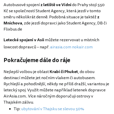
Autobusové spojení
z letiště ve Vídni
do Prahy stojí 550
Kč se společností Student Agency, která jezdí v tomto
směru několikrát denně. Podobná situace je taktéž
z
Mnichova
, zde jezdí dopravci jako Student Agency, DB či
Flixbus.de
Letecké spojení v Asii
můžete rezervovat u místních
lowcost dopravců – např.
airasia.com
nokair.com
Pokračujeme dále do ráje
Nejlepší volbou je oblast
Krabi či Phuket
, do obou
destinací můžete jet nočním vlakem či autobusem.
Rychlejší a pohodlnější, někdy ne příliš dražší, variantou je
letecký spoj. Využít můžete například letenek dopravce
AirAsia.com.. Více náročným doporučuji ostrovy v
Thajském zálivu.
Tip:
ubytování v Thajsku se slevou 50%