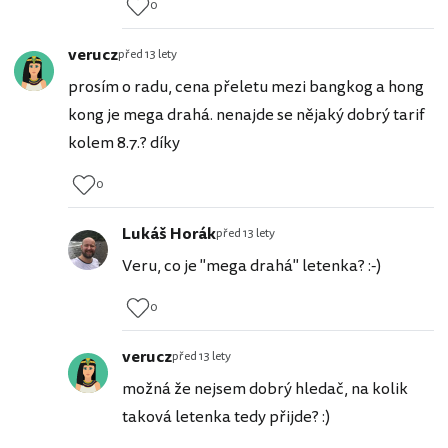
0
verucz
před 13 lety
prosím o radu, cena přeletu mezi bangkog a hong
kong je mega drahá. nenajde se nějaký dobrý tarif
kolem 8.7.? díky
0
Lukáš Horák
před 13 lety
Veru, co je "mega drahá" letenka? :-)
0
verucz
před 13 lety
možná že nejsem dobrý hledač, na kolik
taková letenka tedy přijde? :)