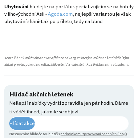
Ubytování
hledejte na portálu specializujícím se na hotely
v jihovýchodní Asii -
Agoda.com
, nejlepší variantou je však
ubytování shánět až po příletu, tedy na blind.
Tento článek může obsahovat affiliate odkazy, ze kterých může náš redakční tým
získat provizi, pokud na odkaz kliknete. Viz naše stránka s
Reklamními zásadami
.
Hlídač akčních letenek
Nejlepší nabídky vydrží zpravidla jen pár hodin. Dáme
ti vědět ihned, jakmile se objeví
Hlídat akce
Nastavením hlídače souhlasíš s
podmínkami zpracování osobních údajů
.