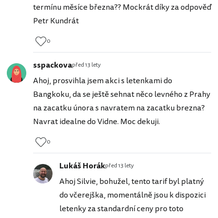
termínu měsíce března?? Mockrát díky za odpověď
Petr Kundrát
0
sspackova
před 13 lety
Ahoj, prosvihla jsem akci s letenkami do
Bangkoku, da se ještě sehnat něco levného z Prahy
na zacatku února s navratem na zacatku brezna?
Navrat idealne do Vidne. Moc dekuji.
0
Lukáš Horák
před 13 lety
Ahoj Silvie, bohužel, tento tarif byl platný
do včerejška, momentálně jsou k dispozici
letenky za standardní ceny pro toto