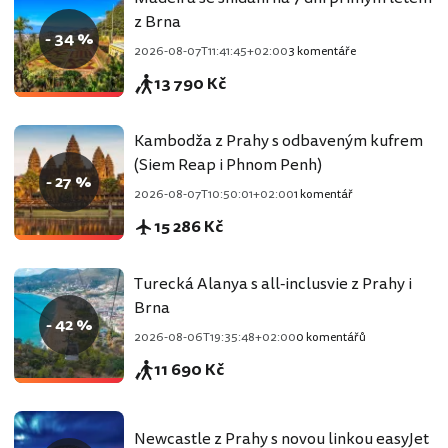
z Brna
- 34 %
2026-08-07T11:41:45+02:00
3 komentáře
13 790 Kč
Kambodža z Prahy s odbaveným kufrem
(Siem Reap i Phnom Penh)
- 27 %
2026-08-07T10:50:01+02:00
1 komentář
15 286 Kč
Turecká Alanya s all-inclusvie z Prahy i
Brna
- 42 %
2026-08-06T19:35:48+02:00
0 komentářů
11 690 Kč
Newcastle z Prahy s novou linkou easyJet