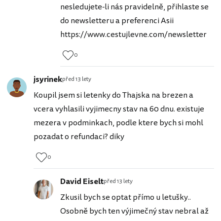
nesledujete-li nás pravidelně, přihlaste se
do newsletteru a preferenci Asii
https://www.cestujlevne.com/newsletter
0
jsyrinek
před 13 lety
Koupil jsem si letenky do Thajska na brezen a
vcera vyhlasili vyjimecny stav na 60 dnu. existuje
mezera v podminkach, podle ktere bych si mohl
pozadat o refundaci? diky
0
David Eiselt
před 13 lety
Zkusil bych se optat přímo u letušky..
Osobně bych ten výjimečný stav nebral až