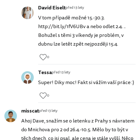
David Eiselt
před 13 lety
V tom případě možné 15.-30.3.
http://bit.ly/1fV6UBv a nebo odlet 2.4. ..
Bohužel s těmi 3 víkendy je problém, v
dubnu lze letět zpět nejpozději 15.4.
0
Tessa
před 13 lety
Super! Diky moc! Fakt si vážím vaší práce :)
0
misscat
před 13 lety
Ahoj Dave, snažím se o letenku z Prahy s návratem
do Mnichova pro 2 od 26.4.-10.5. Mělo by to být v
těch dnech, co jsi psal, ale cena je stále vyšší. Něco