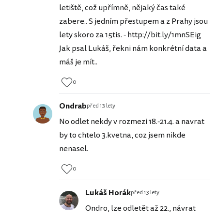
letiště, což upřímně, nějaký čas také
zabere.. S jedním přestupem a z Prahy jsou
lety skoro za 15tis. - http://bit.ly/1mnSEig
Jak psal Lukáš, řekni nám konkrétní data a
máš je mít..
0
Ondrab
před 13 lety
No odlet nekdy v rozmezi 18.-21.4. a navrat
by to chtelo 3.kvetna, coz jsem nikde
nenasel.
0
Lukáš Horák
před 13 lety
Ondro, lze odletět až 22., návrat