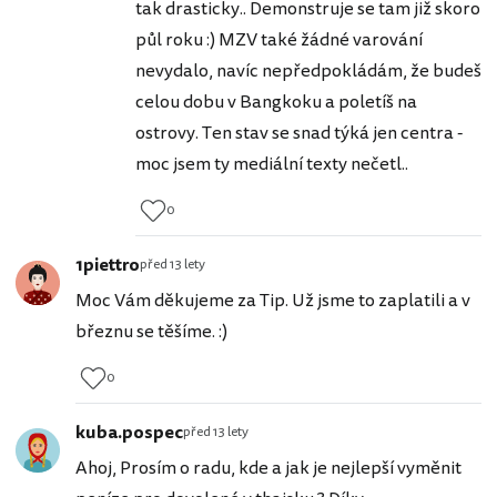
tak drasticky.. Demonstruje se tam již skoro
půl roku :) MZV také žádné varování
nevydalo, navíc nepředpokládám, že budeš
celou dobu v Bangkoku a poletíš na
ostrovy. Ten stav se snad týká jen centra -
moc jsem ty mediální texty nečetl..
0
1piettro
před 13 lety
Moc Vám děkujeme za Tip. Už jsme to zaplatili a v
březnu se těšíme. :)
0
kuba.pospec
před 13 lety
Ahoj, Prosím o radu, kde a jak je nejlepší vyměnit