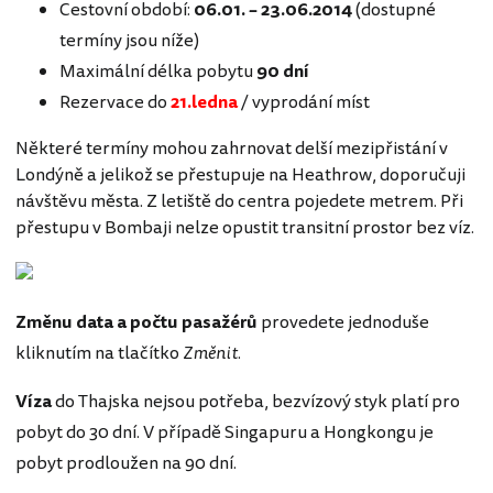
Cestovní období:
06.01. – 23.06.2014
(dostupné
termíny jsou níže)
Maximální délka pobytu
90 dní
Rezervace do
21.ledna
/ vyprodání míst
Některé termíny mohou zahrnovat delší mezipřistání v
Londýně a jelikož se přestupuje na Heathrow, doporučuji
návštěvu města. Z letiště do centra pojedete metrem. Při
přestupu v Bombaji nelze opustit transitní prostor bez víz.
Změnu data a počtu pasažérů
provedete jednoduše
kliknutím na tlačítko
Změnit
.
Víza
do Thajska nejsou potřeba, bezvízový styk platí pro
pobyt do 30 dní. V případě Singapuru a Hongkongu je
pobyt prodloužen na 90 dní.