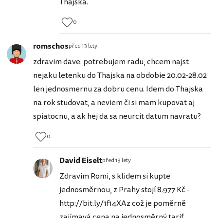
Thajska.
0
romschos
před 13 lety
zdravim dave. potrebujem radu, chcem najst
nejaku letenku do Thajska na obdobie 20.02-28.02
len jednosmernu za dobru cenu. Idem do Thajska
na rok studovat, a neviem či si mam kupovat aj
spiatocnu, a ak hej da sa neurcit datum navratu?
0
David Eiselt
před 13 lety
Zdravím Romi, s klidem si kupte
jednosměrnou, z Prahy stojí 8.977 Kč -
http://bit.ly/1f14XAz což je poměrně
zajímavá cena na jednosměrný tarif.