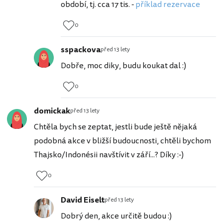
období, tj. cca 17 tis. -
příklad rezervace
0
sspackova
před 13 lety
Dobře, moc diky, budu koukat dal :)
0
domickak
před 13 lety
Chtěla bych se zeptat, jestli bude ještě nějaká
podobná akce v bližší budoucnosti, chtěli bychom
Thajsko/Indonésii navštívit v září...? Díky :-)
0
David Eiselt
před 13 lety
Dobrý den, akce určitě budou :)