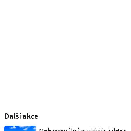
Další akce
Madeira se snídaní na 7 dní přímým letem