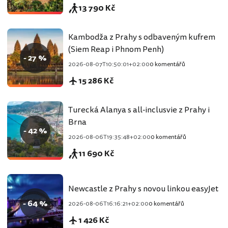
13 790 Kč
Kambodža z Prahy s odbaveným kufrem
(Siem Reap i Phnom Penh)
- 27 %
2026-08-07T10:50:01+02:00
0 komentářů
15 286 Kč
Turecká Alanya s all-inclusvie z Prahy i
Brna
- 42 %
2026-08-06T19:35:48+02:00
0 komentářů
11 690 Kč
Newcastle z Prahy s novou linkou easyJet
- 64 %
2026-08-06T16:16:21+02:00
0 komentářů
1 426 Kč