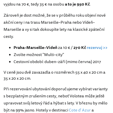
vyjdou na 70 €, tedy 35 € na osobu
a to je 950 Kč
.
Zároveň je dost možné, že se v průběhu roku objeví nové
akční ceny i na trasu Marseille–Praha nebo Vídeň–
Marseille a vy si tak dokoupíte lety na klasické zpáteční
cesty.
Praha–Marseille–Vídeň
za 10 € /
270 Kč
rezervuj >>
Zvolte možnost "Multi–city"
Cestovní období: duben–září (mimo června) 2017
V ceně jsou dvě zavazadla o rozměrech 55 x 40 x 20 cm a
35 x 20 x 20 cm.
Při rezervování ubytování doporučujeme vybírat varianty
s bezplatným zrušením cesty, neboť Volotea může ještě
upravovat svůj letový řád a hýbat s lety. V březnu by mělo
být na 99% jasno. Hotely v destinaci
Cote d' Azur
a