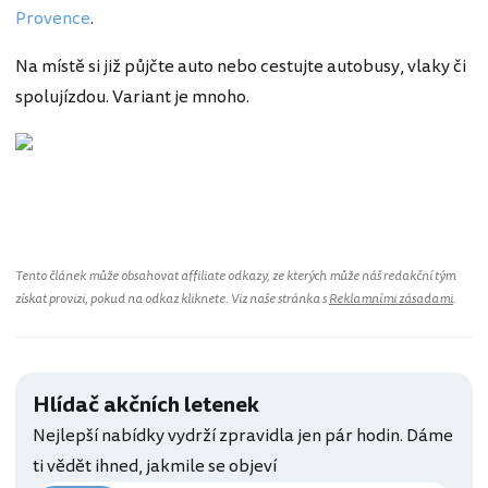
Provence
.
Na místě si již půjčte auto nebo cestujte autobusy, vlaky či
spolujízdou. Variant je mnoho.
Francie
Tento článek může obsahovat affiliate odkazy, ze kterých může náš redakční tým
získat provizi, pokud na odkaz kliknete. Viz naše stránka s
Reklamními zásadami
.
Hlídač akčních letenek
Nejlepší nabídky vydrží zpravidla jen pár hodin. Dáme
ti vědět ihned, jakmile se objeví