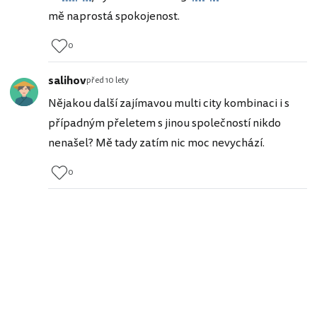
mě naprostá spokojenost.
0
salihov
před 10 lety
Nějakou další zajímavou multi city kombinaci i s
případným přeletem s jinou společností nikdo
nenašel? Mě tady zatím nic moc nevychází.
0