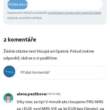
Hlídat akce
Nastavením hlídače souhlasíš s
podmínkami zpracování osobních údajů
.
Kdykoliv se můžeš odhlásit.
2 komentáře
Žádná otázka není hloupá ani špatná. Pokud známe
odpověď, rádi se o ni podělíme.
alena.pazitkova
před 10 lety
Díky moc za tip! V minulé akci koupeno PRG-MRS
za
1 EUR
, nyní MRS-VIE za
30 EUR
bez členství...za