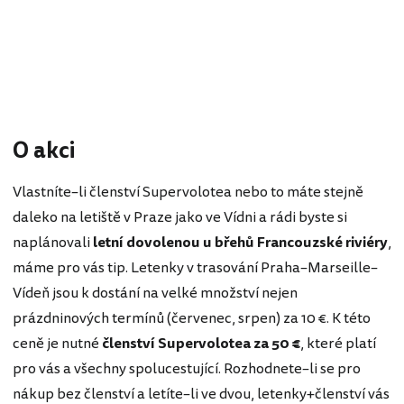
O akci
Vlastníte–li členství Supervolotea nebo to máte stejně
daleko na letiště v Praze jako ve Vídni a rádi byste si
naplánovali
letní dovolenou u břehů Francouzské riviéry
,
máme pro vás tip. Letenky v trasování Praha–Marseille–
Vídeň jsou k dostání na velké množství nejen
prázdninových termínů (červenec, srpen) za 10 €. K této
ceně je nutné
členství Supervolotea za 50 €
, které platí
pro vás a všechny spolucestující. Rozhodnete–li se pro
nákup bez členství a letíte–li ve dvou, letenky+členství vás